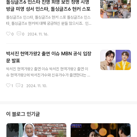
돌싱글즈6 인스타 진영 희영 보민 정명 시영
방글 미영 성서 인스타, 돌싱글즈6 현커 스포
글 내용
돌싱글즈6 인스타, 돌싱글즈6 현커 스포 돌싱글즈6 인스
타, 돌싱글즈6 현커에 대해 궁금하신 분들 많으시죠. 인스
타는 비공개로 되어 있는 분도 있고, 없는 분도 있는 것 같
0
0
2024. 11. 16.
아요. 방송 후에 비공개를 공개로 바꾸시는 분도 있을 수
있어서 공개되면 아래 글들을 수정해둘께요.돌싱글즈6 인
스타 진영 희영 보민 정명 시영 방글 미영 성서 인스타, 돌
박서진 현역가왕2 출연 이슈 MBN 공식 입장
싱글즈6 현커 스포 💜💙💜💙💜💙💜💙💜💙 돌싱글즈
6 인스타 현재 비공개 되었거나, 추후에 변경, 공개되면 다
문 발표
글 내용
시 글 수정할께요.돌싱글즈6 정명 보민 지안 창현 희영 진
박서진 현역가왕2 출연 이슈 박서진 현역가왕2 출연 이
영 미영 성서 방글 시영 인스타 💚돌싱글즈6 방글 인스타
슈 현역가왕2에 박서진가수와 신유가수가 출연한다는 기
@banglazed__@bangle_cakeshop (케이크가
사가 올라오고 나서 온라인 상으로 말들이 너무 많고, 가짜
게) 💚돌싱글즈6 시영 인스타@shawnyeom @cafe_s
1
2
2024. 11. 10.
뉴스도 너무 많아서 혹시 잘못 판단해서 현역가왕2에서 하
h..
차하지 않기를 바랍니다. 현역가왕2가 룰이 바뀌었다고 합
니다. 그런 룰에 대해 방송이 되지 않은 상황에서 억측 영
상들이 너무 많습니다. 박서진가수가 12월에 방송에 나올
텐데 그때까지 박서진가수에게 악플이 많이 달릴 것 같아
이 블로그 인기글
마음이 안좋네요. https://www.youtube.com/watc
h?v=zEP89F_4nEI 일단 방송을 보고 판단해야지 미리
잘못된 정보로 악플을 다는 그런 어리석은 행동을 하지 않
기를 바랍니다. 기사로 나온 MBN 측 공식입장문 읽어보