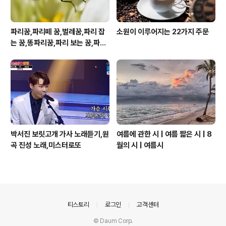
파리꿈,파리떼 꿈,벌레꿈,파리 잡
소원이 이루어지는 22가지 주문
는 꿈,똥파리꿈,파리 보는 꿈,파리
죽이는 꿈
박서진 보릿고개 가사 노래듣기,원
여름에 관한 시 | 여름 짧은 시 | 8
곡 진성 노래,미스터로또
월의 시 | 여름시
의안내
티스토리
로그인
고객센터
© Daum Corp.