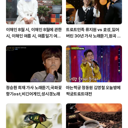
시기 바랍니다. ..
이해인 8월 시, 이해인 8월에 관한
트로트민족 류지원 vs 효성,잃어
시, 이해인 여름 시, 여름일기 여름
버린 30년 가사 노래듣기,원곡 설
이 오면
운도 노래
정승환 희재 가사 노래듣기,국화꽃
아는짝궁 정동원 김영철 오늘밤에
향기ost,비긴어게인,성시경노래
짝궁트로트대전