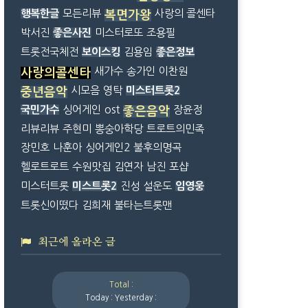
행복한글
모든리뷰
사랑의 콜센타
복면가왕
박서진
좋은사진
미스터로또
조용필
트롯전국체전
보이스킹
김용임
좋은정보
새가수
송가인
이찬원
사랑의콜센타
시모음
영탁
미스터트롯2
중년음악
국민가수
싱어게인
ost
장윤정
좋은음악
리뷰리뷰
주현미
뽕숭아학당
트로트의민족
장민호
나훈아
싱어게인2
불후의명곡
헬로트로트
수원맛집
김연자
남진
포샵
미스터트롯
미스트롯2
진성
설운도
임영웅
트롯신이떴다
김희재
불타는트롯맨
최근에 올라온 글
Total :
Today :
Yesterday :