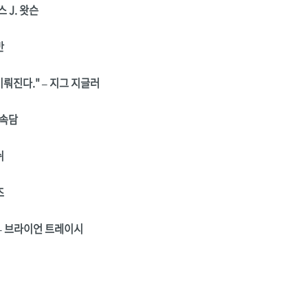
 J. 왓슨
반
뤄진다." – 지그 지글러
 속담
쉬
즈
– 브라이언 트레이시