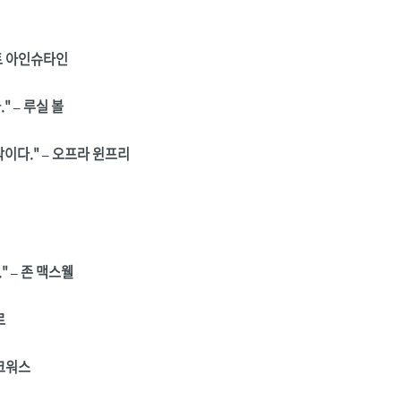
트 아인슈타인
 – 루실 볼
이다." – 오프라 윈프리
 – 존 맥스웰
르
더크워스