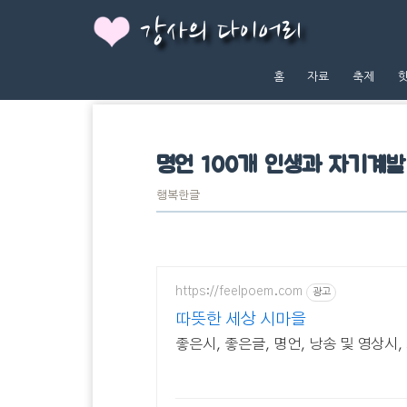
강사의 다이어리
홈
자료
축제
명언 100개 인생과 자기계발
행복한글
https://feelpoem.com
광고
따뜻한 세상 시마을
좋은시, 좋은글, 명언, 낭송 및 영상시,