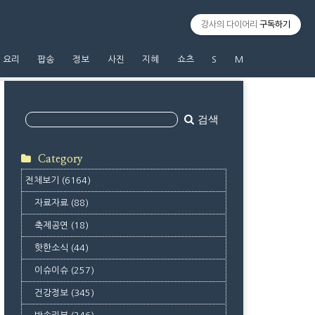
강사의 다이어리
구독하기
요리
팝송
정보
사진
지혜
쇼츠
S
M
검색
Category
전체보기
(6164)
자료자료
(88)
축제공연
(18)
핫한소식
(44)
이슈이슈
(257)
건강정보
(345)