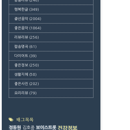
방송리뷰
(246)
행복한글
(349)
중년음악
(2004)
좋은음악
(1864)
리뷰리뷰
(256)
팝송명곡
(61)
다이어트
(39)
좋은정보
(250)
생활지혜
(58)
좋은사진
(202)
요리리뷰
(79)
태그목록
정동원
김호중
보이스트롯
건강정보