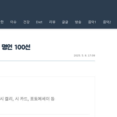
핫한
이슈
건강
Diet
리뷰
글글
방송
음악1
음악2
 명언 100선
2025. 5. 8. 17:09
 시 캘리, 시 카드, 포토에세이 등