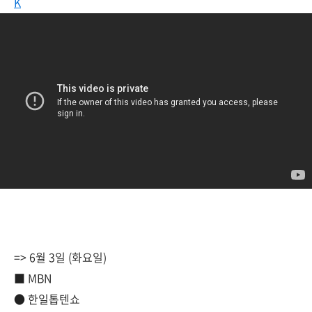
K
=> 6월 3일 (화요일)
■ MBN
● 한일톱텐쇼