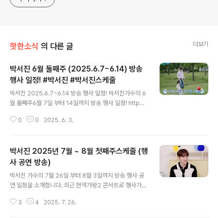
더보기
핫한소식
의 다른 글
박서진 6월 둘째주 (2025.6.7~6.14) 방송
행사 일정! #박서진 #박서진스케줄
글 내용
박서진 2025.6.7~6.14 방송 행사 일정! 박서진가수의 6
월 둘째주6월 7일 부터 14일까지 방송 행사 일정! http
s://www.youtube.com/watch?v=Qw8h8fd_pY8
0
0
2025. 6. 3.
=> 6월 10일 (화요일) ■ 전국노래자랑 녹화 ● 보령시편
● 장소: 무창포해수욕장 잔디광장 ● 시간: 오후 2시 ■ M
BN ● 한일톱텐쇼 ● 시간: 오후 9시 50분 => 6월 12일
박서진 2025년 7월 ~ 8월 첫째주스케줄 (행
(목요일) ■ 천안행사 ● 충남도민체육대회 개막식 ● 장
소: 천안종합운동장 주경기장 ● 시간: 오후 6시 30분 ※
사 공연 방송)
글 내용
오후 6시까지 입장해야 합니다. => 6월 14일 (토요일) ■
박서진 가수의 7월 26일 부터 8월 3일까지 방송 행사 공
KBS2 ● 살림하는 남자들2 ● 시간: 오후 9시 20분 http
연 일정을 소개합니다. 최근 현역가왕2 콘서트로 행사가
s://www.youtube.com/watch?v=l6ypwcHjQH4
많이줄어 든 것 같지만 고정 방송 스케줄이있어서 예전 보
3
4
2025. 7. 26.
다 더 바빠진 느낌입니다 https://www.youtube.com/
watch?v=jfzZfkVO2aE https://www.youtube.co