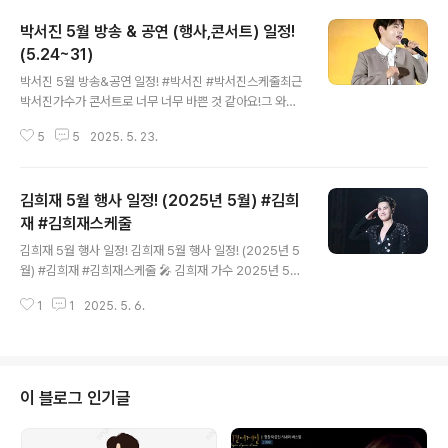
m/watch?v=dgC_Q5l_kOc&pp=ygUZ7Jil7YOR67
박서진 5월 방송 & 공연 (행사,콘서트) 일정!
Cp7J2YIOusuOygnOyVhOuTpA%3D%3D => 7월
29일 (화요일) ■ MBN ● 한일톱텐쇼 ● 시간: 오후 9시
(5.24~31)
글 내용
50분 => 8월 1일 (금요일) ■ 현역가왕2 콘서트 - 여수 ●
박서진 5월 방송&공연 일정! #박서진 #박서진스케줄최근
장소: 여수엑스포 스카이타워 일대 ● 시간: 오후 7시 => 8
박서진가수가 콘서트로 너무 너무 바쁜 것 같아요!그 와중
월 2일 (토요일) ■ KBS2 ● 살림하는 남자들2 ● 시간: ..
에도 전국노래자랑도 출연하고살림남2 한일톱텐쇼도 출연
5
5
2025. 5. 23.
하고정말 바쁘게 보내고 있는데요. 5월 마지막주도엄청 바
쁠 것 같아요. https://youtu.be/X2uHW_ldhBk?si=Y
4-1n4P_7hFvcZjV 5월 26일 (월요일) ■ SBS Life, S
김희재 5월 행사 일정! (2025년 5월) #김희
BS M ● 더트롯쇼 ● 시간: 오후 8시 => 5월 27일 (화요
일) ■ MBN ● 한일톱텐쇼 ● 시간: 오후 10시 => 5월 29
재 #김희재스케줄
글 내용
일 (목요일) ■ 영광행사 ● 법성포단오제 ● 장소: 법성포
김희재 5월 행사 일정! 김희재 5월 행사 일정! (2025년 5
뉴타운 문화광장 ● 시간: 오후 7시 40분 => 5월 31일 (토
월) #김희재 #김희재스케줄 🎤 김희재 가수 2025년 5월
요일) ■ 현역가왕2 콘서트 - 대전 ● 장소: 대전 컨벤션센
행사 일정 (5/13 ~ 5/31) 📅 https://www.youtube.co
터 ● 시간: 오..
1
1
2025. 5. 6.
m/watch?v=E_gEmBq9MIA 📆 5월 13일 (화) 오후 2
시 📍 김포 아라마리나 🎥 KBS 전국노래자랑 김포시편 녹
화 👥 출연: 김희재, 송가인, 현숙, 최수호, 이부영 📆 5월 1
6일 (금) 오후 7시 📍 성밖숲 일원 🎉 2025 성주참외 &
생명문화축제 개막식 👥 출연: 김희재, 코요태, 홍진영, 김
이 블로그 인기글
장훈 📆 5월 17일 (토) 오후 7시 📍 대구문화예술회관 코
오롱 야외음악당 🎶 2025 파워풀 K-트로트 페스티벌 👥