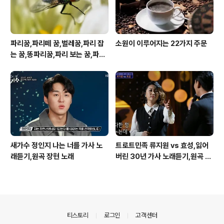
파리꿈,파리떼 꿈,벌레꿈,파리 잡
소원이 이루어지는 22가지 주문
는 꿈,똥파리꿈,파리 보는 꿈,파리
죽이는 꿈
새가수 정인지 나는 너를 가사 노
트로트민족 류지원 vs 효성,잃어
래듣기,원곡 장현 노래
버린 30년 가사 노래듣기,원곡 설
운도 노래
의안내
티스토리
로그인
고객센터