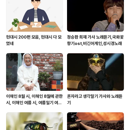
출연: 김희재, 장윤정, 심수봉, 장민호,..
현대시 200편 모음, 현대시 다 모
정승환 희재 가사 노래듣기,국화꽃
였네
향기ost,비긴어게인,성시경노래
이해인 8월 시, 이해인 8월에 관한
혼자라고 생각말기 가사와 노래듣
시, 이해인 여름 시, 여름일기 여름
기
이 오면