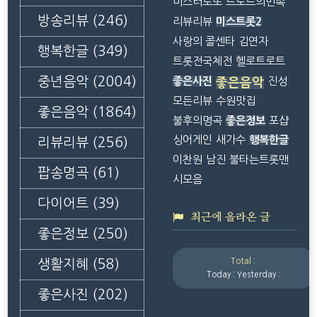
미스터로또
트로트의민족
방송리뷰
(246)
리뷰리뷰
미스트롯2
사랑의 콜센타
김연자
행복한글
(349)
트롯전국체전
헬로트로트
중년음악
(2004)
좋은사진
진성
좋은음악
모든리뷰
수원맛집
좋은음악
(1864)
불후의명곡
좋은정보
포샵
싱어게인
새가수
행복한글
리뷰리뷰
(256)
이찬원
남진
불타는트롯맨
팝송명곡
(61)
시모음
다이어트
(39)
최근에 올라온 글
좋은정보
(250)
Total :
생활지혜
(58)
Today :
Yesterday :
좋은사진
(202)