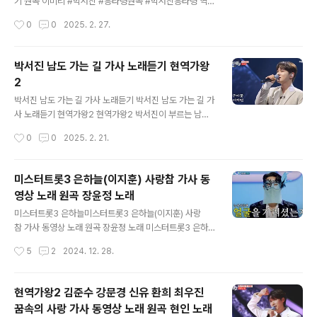
기 원곡 이미리 #박서진 #흥타령원곡 #박서진흥타령 역시
의 말은 새가 듣고 밤의 ..
박서진영특한 박서진결승전에서 흥타령을 부를 줄 누가 알
작성시간
0
0
2025. 2. 27.
았을까?신나 신나 박서진 진짜 신나겠어요현역가왕이 되
었으니 말이죠 https://youtu.be/qNuLz_i-TB4?si=z
PQgLk_RE8uTQhwJ 얼씨구 좋다 이게 바로 대한민
박서진 남도 가는 길 가사 노래듣기 현역가왕
국 흥타령 좋아 좋아 좋아 좋아 흥타령이 좋아 좋아 나는 좋
2
아 신나 신나 신나 신나 흥타령이 나는 나는 나는야 좋아
글 내용
게 섰거라 모두 비켜라 물렀거라 세상 가짜들아 얼씨구 절
박서진 남도 가는 길 가사 노래듣기 박서진 남도 가는 길 가
씨구 놀아보세 흥겹게 흥겹게 즐겨보세 이게 바로 대한민
사 노래듣기 현역가왕2 현역가왕2 박서진이 부르는 남도
국 흥타령 힘들고 지칠 때 흥타령을 불러주세요 좋아 좋
가는 길정의송 작곡가님의 노래라서좋을 것이라고 생각했
작성시간
0
0
2025. 2. 21.
아 좋아 좋아 흥타령이 좋아 좋아 나는 좋아 신나 신나 신
는데 기대 이상으로들을수록 명곡입니다. 가난한자 힘든자
나 신나 흥타령이 나는 나는 ..
들에게 위로가 되는 노래노래를 들을수록 마음에 와닿네
요.이 노래 대박날 것 같습니다. https://youtu.be/mHK
미스터트롯3 은하늘(이지훈) 사랑참 가사 동
Rl2-EwvI?si=huH-bfzvzacPT7mC 가도 가도 끝 모
영상 노래 원곡 장윤정 노래
를 지평선 이리 구불 저리 구불 육자배기 한장단 남도 가
글 내용
는 길 대들지 못한 세상 어디간들 다르리 휘어지고 꺾이
미스터트롯3 은하늘미스터트롯3 은하늘(이지훈) 사랑
는 인간사 누군들 어쩌리 담사리새 우는 언덕 고구마꽃 짙
참 가사 동영상 노래 원곡 장윤정 노래 미스터트롯3 은하
어지면 서러워라 남도 바람 가슴에 걸리네 비지땀에 눈물
늘이 이지훈이었네요. 이지훈도 가수 배우 탈렌트 등 여러
작성시간
5
2
2024. 12. 28.
섞어 흘러가는 황톳길 남도 가는 길이 왜 이다지 멀더뇨 대
분야에서 활동을 했는데, 트롯에 도전을 했네요. 트롯에
들지 못한 세상 어디 간들 ..
어울리는 가수일지는 아직 미지수이지만, 화제성에서는 일
단 합격했군요. 보일 듯 보이지 않는/사랑이 너무 아파서/
현역가왕2 김준수 강문경 신유 환희 최우진
시린 가슴 애써 달래도/사랑 참 힘드네요 참을 만해요 괜찮
꿈속의 사랑 가사 동영상 노래 원곡 현인 노래
아요/힘들면 좀 어때요/사랑을 잃은 아픔보다/참
글 내용