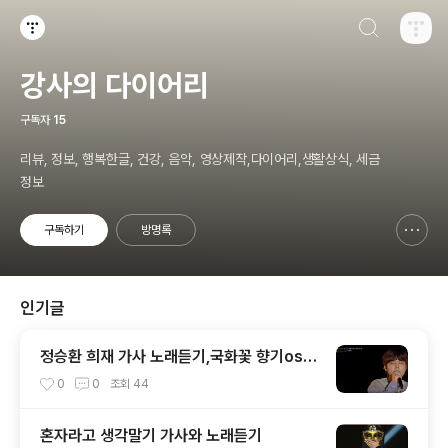
검색하기
티스토리
강사의 다이어리
구독자
15
리뷰, 정보, 행복한글, 건강, 음악, 영상제작,다이어리,생활상식, 세금
정보
구독하기
방명록
신고하기 레이어
열기
인기글
정승환 희재 가사 노래듣기,국화꽃 향기ost,
비긴어게인,성시경노래
0
0
조회
44
혼자라고 생각말기 가사와 노래듣기