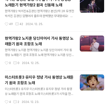
북과 장구 모두를 동원해서 부른 암행어사 출두여로 다행
노래듣기 현역가왕2 원곡 신동해 노래
히 많이 점수를 올려 놓기 했는데, 과연 에녹팀이 1등을 할
글 내용
지 기대하고 보고 있답니다. 하늘아 동영상https://www.
현역가왕2 박서진&김경민 현역가왕2 본선2차 2R 듀엣전
youtube.com/watch?v=1cePmqV48v4&pp=ygU
박서진 김경민 암행어사 출두여 완벽했던 무대였네요! 역
X7ZiE7Jet6rCA7JmVMiDtlZjripjslYQ%3D https://
시 박서진은 악기에 강한 것 같아요. 박서진& 김경민 모두
작성시간
49
42
2024. 12. 25.
www.youtube.com/watch?v=i..
다음 라운드에 올라가길 기대할게요. 너무 너무 잘한
다!!! 암행어사 출두여/모두모두 길을 비켜라/근사하게 돌
아온/서방님이 나가신다암행어사 출두여/천생연분 내 사랑
현역가왕2 노지훈 당신이어서 가사 동영상 노
아/당당하게 외친다/아싸 이젠 내 여자다 현역가왕2 박서
래듣기 원곡 조항조 노래
진 김경민 암행어사 출두여 가사 동영상 노래듣기 원곡 신
글 내용
동해 노래 박서진&김경민 동영상 https://youtu.be/z1
현역가왕2 노지훈 현역가왕2 노지훈 당신이어서 가사 동
QRMO5AVRs?si=WPVVwADp1cjeOsgE https://w
영상 노래듣기 원곡 조항조 노래 현역가왕2 노지훈 당신
ww.youtube.com/watch?v=iDTCq2RafmU 암행어
이어서가 심금을 울리는 평가를 받고 있답니다. 사랑하지
작성시간
0
0
2024. 12. 25.
사 출두여 가사 (암행어사 출두여~!) 암행어사 출두여 ..
말아야 하는데/사랑해 버렸네/아파도 아파도 말 못 합니다/
그 사랑 당신이어서 노지훈 동영상 https://www.youtu
be.com/watch?v=kpx5c-5P_Y4&pp=ygUP64u5
미스터트롯3 유지우 정녕 가사 동영상 노래듣
7Iug7J207Ja07ISc 당신이어서 가사 가지 말아야 하
기 원곡 조항조 노래
는 길인데 오늘도 그 길을 걷네요 그리워 말아야 하는데 그
글 내용
리움 당신이어서 한 사람 사랑하는 게 이렇게 힘이 드네요
미스터트롯3 유지우 미스터트롯3 유지우 정녕 가사 동영
사랑에 눈이 먼 미련한 사랑 아파도 울지 못하고 사랑하
상 노래듣기 원곡 조항조 노래 미스터트롯3가 시작을 한
지 말아야 하는데 사랑해 버렸네 아파도 아파도 말 못 합니
가운데 귀여운 꼬마 유지우가 출연했네요. 유튜브에서는
작성시간
4
2
2024. 12. 23.
다 그 사랑 당신이어서 한 사람 사랑하는 게 이렇게 힘이 드
가끔 봤던 꼬마라 신선한 감은 없지만 귀여운 아이가 트롯
네요 ..
을 잘 부르는 정도로 느꼈답니다. 아주 잘 불러서 이슈가