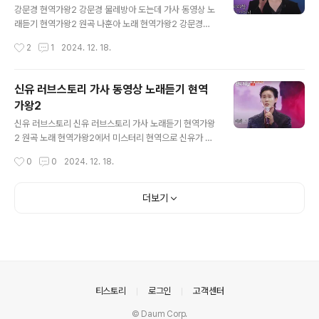
D 고독한 연인 가사 고개들어 나를봐요 슬퍼하지 말아요
강문경 현역가왕2 강문경 물레방아 도는데 가사 동영상 노
무슨 말을 하려는지 난 벌써 알고 있어요 오늘만은 정말이
래듣기 현역가왕2 원곡 나훈아 노래 현역가왕2 강문경과
지 날 울리지 말아요 예전처럼 한번만 더 날 꼭 안아주세요
우승후보 진해성이 1:1 데스메치 대결을 펼친 결과 강문경
작성시간
2
1
2024. 12. 18.
아무리 몸부림쳐도 헤어져야 하는데 어차피 떠날 사람을
이 승리했답니다. 강문경은 그렇게 크지 않은 SBS 오디
붙잡을 수 ..
션 우승자인데, 크게 기대하지 않았는데, 진해성을 이겼다
니 노래들 다시 들어보게 되었답니다. 인상이 너무 무서워
신유 러브스토리 가사 동영상 노래듣기 현역
서 저는 그렇게 팬이 될 것 같진 않습니다. 강문경 동영상
가왕2
https://www.youtube.com/watch?v=-2Jx81LOo
글 내용
BQ&pp=ygUN7ZiE7Jet6rCA7JmVMg%3D%3
신유 러브스토리 신유 러브스토리 가사 노래듣기 현역가왕
D 물레방아 도는데 가사 돌담길 돌아서며 또 한번 보고 징
2 원곡 노래 현역가왕2에서 미스터리 현역으로 신유가 등
검다리 건너갈 때 뒤돌아 보며 서울로 떠나간 사람 천리타
장했답니다. 신유는 미스터트롯이 있기 전 부터 유명한 트
작성시간
0
0
2024. 12. 18.
향 멀리 가더니 새봄이 오기 전에 잊어버렸나 고향의 물레
롯 가수인데, 최근에는 미스터트롯 출연자들에 밀려 행사
방..
가 줄어들고 인지도가 하락했답니다. 그러나 원조 트롯 가
수인 만큼 현역가왕2 출연이 가장 적합한 출연자라고 할
더보기
수 있겠죠. 하지만 신유의 노래는 오디션이랑은 조금은 거
리가 있는 것 같아서 앞으로 미션이 걱정이 됩니다. 그런데
중간 투입을 했다면 TOP7에는 들어가지 않을까 조심스럽
게 추측해봅니다. 💚💛🧡 신유 동영상https://www.yo
utube.com/watch?v=akUh_VVAvTA&pp=ygUN7
ZiE7Jet6rCA7JmVMg%3D%3D 러브스토리 가
의안내
티스토리
로그인
고객센터
사 검..
© Daum Corp.