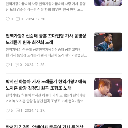
는 게 더 쉬워요 사랑참 동영상/가사https://www.youtu
현역가왕2 꿈속의 사랑 현역가왕2 꿈속의 사랑 가사 동영
be.com/watch?v=dtaJJ58q0yQ&pp=ygUJ7J2A
상 노래 김준수 강문경 신유 환희 최우진 원곡 현인 노
7ZWY64qY 잡힐 듯 잡히지 않는 사랑이 너무 아쉬워 다
래 현역가왕2 김주수팀 본선2차 1R에서 부른 꿈 속의 사
작성시간
0
0
2024. 12. 28.
가가면 더 멀어지는 사랑 참 힘드네요 보일 듯 보이지 않는
랑 사랑해선 안될 사람을/사랑하는 죄 이라서/말 못하
사랑이 너무 아파서 ..
는 내 가슴은 이 밤도 울어야 하나/아 사랑 애달픈 내 사랑
아/어이 맺은 하룻밤의 꿈 꿈속의 사랑 동영상https://yo
현역가왕2 신승태 공훈 꼬마인형 가사 동영상
utu.be/wP7GJODJ7mk?si=y9ayaeS0_Khd9QG
노래듣기 원곡 최진희 노래
D 꿈속의 사랑 가사 사랑해선 안될 사람을 사랑하는 죄 이
글 내용
라서 말 못하는 내 가슴은 이 밤도 울어야 하나 잊어야만 좋
현역가왕2 신승태 공훈현역가왕2 신승태 공훈 꼬마인
을 사람을 잊지 못한 죄 이라서 소리없이 내 가슴은 이 밤
형 가사 동영상 노래듣기 원곡 최진희 노래 현역가왕2 신
도 울어야 하나 아 사랑 애달픈 내 사랑아 어이 맺은 하룻밤
승태 공훈이 본선2차 2R에서 부른 꼬마인형을 들으면서
작성시간
1
0
2024. 12. 28.
의 꿈 다시 못 볼 꿈이라면 차라리 눈을 감고 뜨지 말것을
두 사람이 부르는 모습이 전혀 달라서 개성이 들어났답니
사랑해선 ..
다. 여기서 신승태 실수, 공훈은 잘했는데, 신승태 칭찬 공
훈 지적 웃기는 심사평! 부서지는 모래성을 쌓으며 또 쌓으
박서진 하늘아 가사 노래듣기 현역가왕2 에녹
며/꼬마인형을 가슴에 안고 나는 기다릴래요늦어도 그날까
노지훈 한강 김경민 원곡 조항조 노래
지 약속만을 남겨둔 채로/밤이 지나고 새벽 먼길을 떠나
글 내용
갈 사람이여신승태 공훈 동영상https://youtu.be/TQvY
현역가왕2 하늘아 박서진 하늘아 가사 노래듣기 현역가왕
nsG_REU?si=0FPUXMk_edLkfLQF 꼬마인형 가사그
2 에녹 노지훈 한강 김경민 원곡 조항조 노래 현역가왕2
날밤 황홀한 시간을 난 잊을수가 없어요 세상에 태어나
본선2차 에녹팀은 박서진 에녹 노지훈 한강 김경민이었는
작성시간
6
1
2024. 12. 27.
서 맨 처음 당신을 알고 말았죠 말없이 흐르던 눈물을 난 감
데, 5명이 부른 하늘아가 최하점을 받아 꼴지가 되었답니
출 수가 없었네 창문에 부딪..
다. 이런 이런 팀미션에서 노래로만 승부한다는 건 위험한
도전이었답니다. 역시 꼴지 그러나 2R에서 박서진가수가
박서진 김경민 암행어사 출두여 가사 동영상