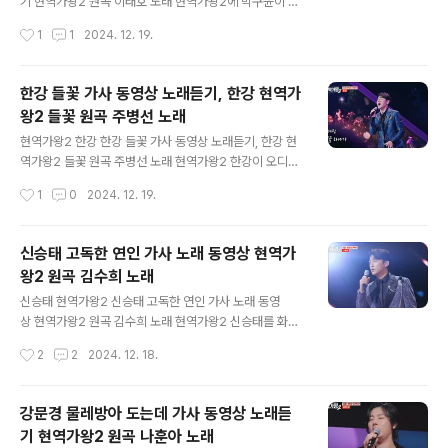
아온 긴 세월동안 외로워도 힘들어도 말도 못하고 아 당신
기 현역가왕2 원곡 이태호 노래 현역가왕2에 박구윤이 도
은 언제나 눈물을 감추고 있었나 세상이 날 버리고 돌아
전을 했답니다. 박서진가수를 엄청 많이 도와준 착한 마음
작성시간
1
1
2024. 12. 19.
갈 곳 없는데 괜찮단 그 말 한마디에 난 울고 말았소 언제
씨를 가진 박구윤가수라 이번에 꼭 TOP7에 올라가길 박
나 말없이 ..
서진 닻별이 모두 응원하고 있을겁니다. 그래서 온라인 투
표도 아마 박구윤가수를 찍을 것 같은데, 오늘 인스타 글이
한강 들꽃 가사 동영상 노래듣기, 한강 현역가
마음에 걸리네요. 박구윤가수가 김수찬가수와 데스매치에
왕2 들꽃 원곡 주병선 노래
서 졌는데, 저는 박구윤가수 노래가 더 좋았다고 생각합니
글 내용
다. 박구윤가수를 응원합니다 박구윤 동영상https://ww
현역가왕2 한강 한강 들꽃 가사 동영상 노래듣기, 한강 현
w.youtube.com/watch?v=y6kFDs8-KOM&pp=yg
역가왕2 들꽃 원곡 주병선 노래 현역가왕2 한강이 오디션
UX7ZiE7Jet6rCA7JmVMiDrsJXqtazsnKQ%3
에 또 도전했군요. 오디션에 많이 참여했지만 결정적 한방
작성시간
1
0
2024. 12. 19.
D 간대요 글쎄 가사 가야 한대요 가야 한대요 이 한 잔 커
이 없었다고 말한 한강, 이번에는 잘 될 수 있을지, 신승태
피를 ..
와 1:1 데스매치에서 졌네요. 노래는 잘 부른 것 같네요. 천
송이 만송이 당신께 주고픈데 손끝에 엉성히 구겨진 들
신승태 고독한 연인 가사 노래 동영상 현역가
꽃 하나가 내 맘을 불꽃처럼 태웠소 한강 동영상https://y
왕2 원곡 김수희 노래
outu.be/DAr0fy_Sieg?si=sGDpsJTI0D9asVf7 들
글 내용
꽃 가사 밤 하늘 달 걸음 따라서 당신이 보고 싶은 밤 가슴
신승태 현역가왕2 신승태 고독한 연인 가사 노래 동영
속에 가득 별님처럼 가득 당신 얼굴이 아련해 아~ 내 안
상 현역가왕2 원곡 김수희 노래 현역가왕2 신승태를 화면
에 활짝 피어난 들꽃 하나 꺾어 쥐고서 사랑이라오 한송
에 자주 비춰 주는 것을 보면 신승태가 TOP7에 들어갈 것
작성시간
2
2
2024. 12. 18.
이 꽃이라오 천송이 만송이 당신께 주고픈데 손끝에 엉성
같은데요. 하지만 신승태의 노래 패턴이 너무 비슷하게 흘
히 ..
러가서 처진 느낌, 저의 취향은 아니랍니다. 아무튼 1:1 데
스매스에 신승태가 승리한 것은 축하드려요. 신승태 동영
강문경 물레방아 도는데 가사 동영상 노래듣
상https://www.youtube.com/watch?v=AmornDX
기 현역가왕2 원곡 나훈아 노래
Ae-0&pp=ygUN7ZiE7Jet6rCA7JmVMg%3D%3
글 내용