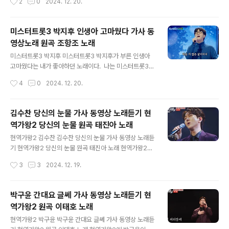
2
0
2024. 12. 20.
만 너의 모습은 보이지 않았어 너를 의식 못한 내 방식대로
보았어요. 정동원 같은 어린아이를 한명 뽑아서 TOP7에
사랑..
넣으려고 한다면 백승민 이 학생이 아직까지는 유력한 것
같네요. 미스터트롯3는 확실히 현역가왕2와 수준 차이가
미스터트롯3 박지후 인생아 고마웠다 가사 동
엄청 나네요.미스터트롯3 백승민 모란 가사 동영상 노래듣
영상노래 원곡 조항조 노래
기 원곡 유지나 노래 엄마를 닮았구나 나이가 들어 갈수록/
글 내용
엄마를 닮았구나 아파도 참는 모습이 별걸 다 닮았구나 용
미스터트롯3 박지후 미스터트롯3 박지후가 부른 인생아
서에 넉넉해지고/예쁜 것 앞에선 미소를 짓고 엄마가 그랬
고마웠다는 내가 좋아하던 노래이다. 나는 미스터트롯3를
었지 내 나이 되면 안다고/엄마가 그랬었지 철들면 이별이
본방사수하지 않았다. 너무 피곤했고, 보고 싶은 사람도 없
작성시간
4
0
2024. 12. 20.
라고/가진 것 그보다 더 몇 천 배 더 준 사랑 백승민 동영상
기 때문에 방송이 끝나고 보게된 박지후의 사연은 정말 가
https://youtu.be/7..
슴 아팠다. 그래서 미스터트롯3가 끝날때까지 박지후를
응원해주고 싶다! 하지만 그가 트롯을 잘 부를지는 미지수
김수찬 당신의 눈물 가사 동영상 노래듣기 현
다. 확실히 미스터트롯3가 현역가왕2와 수준차가 많이 나
역가왕2 당신의 눈물 원곡 태진아 노래
는 것 같다. 인생아 고마웠다/사랑이 나를 떠나도/그것은
글 내용
내 몫이라고/나에게 말해주어서 인생아 나 부탁을 한다/나
현역가왕2 김수찬 김수찬 당신의 눈물 가사 동영상 노래듣
두눈 감는 날에는/잘 살았다고 훌륭했다고/그 말만 해주라
기 현역가왕2 당신의 눈물 원곡 태진아 노래 현역가왕2에
미스터트롯3 박지후 인생아 고마웠다 가사 동영상노래 원
김수찬이 도전을 했답니다. 우승후보 박구윤과 1:1 데스메
작성시간
3
3
2024. 12. 19.
곡 조항조 노래 박지후 동영상https://www.youtube.c
치에서 박구윤을 이기고 다음 라운드에 올라갔네요. 아 당
om/watch?v=..
신은 언제나 눈물을 감추고 있었나 / 아 당신은 언제나 눈물
을 감추고 있었나 김수찬 동영상https://www.youtube.
박구윤 간대요 글쎄 가사 동영상 노래듣기 현
com/watch?v=msORTqQ-z-E&pp=ygUJ6rmA7Ii
역가왕2 원곡 이태호 노래
Y7LCs 당신의 눈물 가사 어젯밤 잠든 그댈 바라보
글 내용
던 내 눈엔 한줄기 뜨거운 눈물이 흐르고 말았소 그렇게 살
현역가왕2 박구윤 박구윤 간대요 글쎄 가사 동영상 노래듣