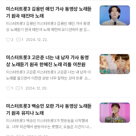
될 것 같진 않고 아동들을 부르는 프로그램에 출연시킬 정
미스터트롯3 김용빈 애인 가사 동영상 노래듣
도? 이별은 정녕 무엇인가요 / 또 다른 만남의 시작인가요/
기 원곡 태진아 노래
돌아서는 그대 마지막 눈물에 / 나는 바람 되어 웁니다 유
글 내용
지우 동영상 https://www.youtube.com/watch?v=lP
미스터트롯3 김용빈 미스터트롯3 김용빈 애인 가사 동영
rqMpbVlfM&pp=ygUX66-47Iqk7YSw7Yq466Gv
상 노래듣기 원곡 태진아 노래 예전에 오디션에서 본 김용
MyDsoJXrhZU%3D 정녕 가사 당신은 나에게 할 말
빈가수가 이번엔 미스터트롯3에 도전했군요. 크게 인상적
작성시간
2
1
2024. 12. 22.
이 없나요 아직도 나는 할 말이 많은데 당신의 눈엔 한 방..
인 출연자가 아니어서 관심없었는데, 미스터트롯3 심사위
원들의 반응이 좋았던 것 같습니다. 이미 엎질러진 물인걸
이미 깨진 유리잔인걸/이제와서 어떻해요 이미 사랑해 버
미스터트롯3 고은준 너는 내 남자 가사 동영
린 걸 알아요 알아요 나도 알아요/맺지 못한다는 걸 조금
상 노래듣기 원곡 한혜진 노래 리틀 이찬원
만 시간을 줘요 김용빈 동영상https://youtu.be/ZKp_ft
글 내용
hCp0k?si=hLERxphZcdOlmn-T 애인 가사 사랑해
미스터트롯3 고은준 미스터트롯3 고은준 너는 내 남자 이
선 안 되나요 정이들면 안 되나요 주고 싶은 사랑도 받고 싶
노래를 들으면서 이찬원 모방 너무 잘하는 꼬마 트롯 소년
은 그 정도 우리들은 안 되나요 이미 엎질러진 물인걸 이
이 등장했다는 생각이 들어요. 최근에 황민호가 박서진가
작성시간
1
1
2024. 12. 20.
미 깨진 유리잔인걸 이제와서 어떻해요 이미사랑해 버
수를 너무 모방해서 사실 식상했는데, 이찬원과 똑 같은 수
린 걸 알아요 알아요 나도..
준으로 노래하는 꼬마가 또 생겼네요. 아무튼 이찬원 처럼
시원 시원하게 불러서 이찬원도 깜짝 놀란 듯미스터트롯
미스터트롯3 백승민 모란 가사 동영상 노래듣
3 고은준 너는 내 남자 가사 동영상 노래듣기 원곡 노래 리
기 원곡 유지나 노래
틀 이찬원 고은준 동영상https://www.youtube.com/
글 내용
watch?v=uOshrzZjDZY&pp=ygUJ6rOg7J2A7KS
미스터트롯3 백승민 미스터트롯3가 첫방송을 시작했네
A 너는 내 남자 가사 꽉낀 청바지 갈아입고 거리에 나섰다
요. 너무 피곤해서 본방사수는 못했고, 오늘은 시간이 나서
오늘따라 보고 싶어 너무나 보고 싶어 그 까페를 찾아갔지
올라온 영상을 보게 되었는데, 모란이라는 노래 처음 들어
작성시간