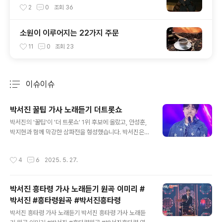
2
0
조회
36
소원이 이루어지는 22가지 주문
11
0
조회
23
이슈이슈
분류 전체보기
주요 글 목록
박서진 꿀팁 가사 노래듣기 더트롯쇼
글 내용
박서진의 '꿀팁'이 '더 트롯쇼' 1위 후보에 올랐고, 안성훈,
박지현과 함께 막강한 삼파전을 형성했습니다. 박서진은
'꿀팁'으로 호소력 짙은 무대와 꾸준한 인기를 입증하며 1
위 대결을 더욱 치열하게 만들었습니다. '더 트롯쇼' 1위는
작성시간
4
6
2025. 5. 27.
음원, 방송, 소셜 점수를 합산한 사전 점수와 생방송 중 실
시간 투표를 더해 결정됩니다. https://www.youtube.c
om/watch?v=JijObU8LnDM 꿀팁 (꿀팁), 꿀팁 (꿀팁),
박서진 흥타령 가사 노래듣기 원곡 이미리 #
달콤한 인생꿀팁 기쁜 날도 슬픈 날도 배울 게 많아 꿀팁
박서진 #흥타령원곡 #박서진흥타령
(꿀팁), 꿀팁 (꿀팁), 최고의 꿀팁은 사랑하며 살아갑시다
글 내용
(살아갑시다) 이 세상에 정답은 없다 (없다) 틀린 것이 아니
박서진 흥타령 가사 노래듣기 박서진 흥타령 가사 노래듣
야 다른 것만 있을 뿐이야 이 세상에 비밀은 없다 (없다) 낮