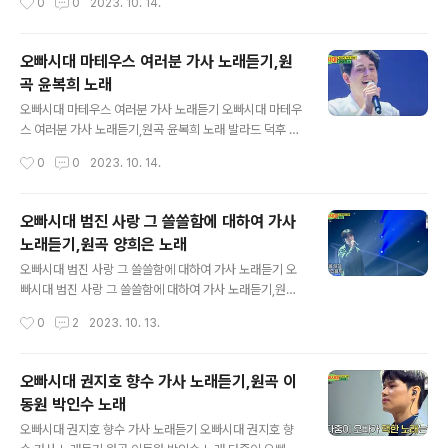
0
0
2023. 10. 14.
이제는 사랑하게 될거야 달콤했던 추억들이 영원히 아름답
있도록 그대여 길을 터주오 가리워진 나의 길 https://ww
도록 소중했던 그..
w.youtube.com/watch?v=qZk4JrC073o 보일 듯
말 듯 가물거리는 안개 속에 싸인 길 잡힐 듯 말 듯 멀어져
오빠시대 마테우스 여러분 가사 노래듣기,원
가는 무지개와 같은 길 그 어디에서 날 기다리는지 둘러보
곡 윤복희 노래
아도 찾을 수 없네 그대여 힘이 돼주오 나에게 주어진 길 찾
글 내용
을 수 있도록 그대여 길을 터주오 가리워진 나의 길 이리로
오빠시대 마테우스 여러분 가사 노래듣기 오빠시대 마테우
가나 저리로 갈까 아득하기만 한데 이끌려 가듯 떠나는 이
스 여러분 가사 노래듣기,원곡 윤복희 노래 발라드 덕후 오
는 제 갈길을 찾았나 손을 흔들며 떠나보낸 뒤 외로움만이
빠 네가 만약 외로울때면 내가 친구가 될게 네가 만약 기쁠
작성시간
0
0
2023. 10. 14.
나를 감쌀 때 그대여 힘이 돼주오 나에게 주어진 길 찾을 수
때면 내가 웃음이 되리 어두운 밤 험한 길 걸을때 내가 내가
있도..
내가 너의 등불이 되리 https://www.youtube.com/wa
tch?v=GkQGNJM1MnU 네가 만약 괴로울때면 내가 위
오빠시대 범진 사랑 그 쓸쓸함에 대하여 가사
로해줄께 네가 만약 서러울때면 내가 눈물이 되리 어두운
노래듣기,원곡 양희은 노래
밤 험한 길 걸을때 내가 내가 내가 너의 등불이 되리 허전하
글 내용
고 쓸쓸할때 내가 너의 벗 되리라 나는 너의 영원한 형제야
오빠시대 범진 사랑 그 쓸쓸함에 대하여 가사 노래듣기 오
나는 너의 친구야 나는 너의 영원한 노래야 나는 나는 나는
빠시대 범진 사랑 그 쓸쓸함에 대하여 가사 노래듣기,원곡
나는 너의 기쁨이야 네가 만약 외로울때면 내가 친구가 될
양희은 노래 난 괜찮은 오빠 범진 누구나 사는 동안에 한 번
작성시간
0
2
2023. 10. 13.
게 네가 만약 기쁠때면 내가 웃음이 되리 어두운 밤 험한 길
잊지 못할 사람을 만나고 잊지 못할 이별도 하지 도무지 알
걸을..
수 없는 한가지 사람을 사랑한다는 그 일 참 쓸쓸한 일인 것
같아 https://www.youtube.com/watch?v=9mL73F
오빠시대 권지호 향수 가사 노래듣기,원곡 이
orXdw 다시 또 누군가를 만나서 사랑을 하게 될 수 있을
동원 박인수 노래
까 그럴 수는 없을 것 같아 도무지 알 수 없는 한가지 사람
글 내용
을 사랑하게 되는 일 참 쓸쓸한 일인 것 같아 사랑이 끝나고
오빠시대 권지호 향수 가사 노래듣기 오빠시대 권지호 향