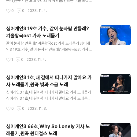
make..
듣기,원곡 박원 노래 우리의 이 사랑을/안되는 꿈을 붙잡
고/애쓰는 사람처럼 사랑을 노력한다는 게/말이 되니/서로
작성시간
0
0
2023. 11. 4.
가 다른 건/특별하다고/같은 건 운명이라 https://youtu.b
e/pyTj9CPspgw?si=TN5IGnnale3-djLZ 널 만날
수 있는 날 친굴 만났고 끊이지 않던 대화가 이젠 끊기고 널
싱어게인3 19호 가수, 같이 눈사람 만들래?
바라보다가 다른 사람을 겹쳐봤어 누군가 내 안에 들어온
겨울왕국ost 가사 노래듣기
것도 아닌데 사랑한단 말은 점점 미안하고 억지로 한 것뿐
글 내용
인데 넌 좋아하고 너에게만 나는 아주 바쁜 사람 내 연락을
같이 눈사람 만들래? 겨울왕국ost 가사 노래듣기 싱어게
기다리다가 또 잠들겠지 나도 노력해봤어 우리의 이 사랑
인3 19호 가수, 같이 눈사람 만들래? 겨울왕국ost 가사 노
을 안되는 꿈을 붙잡고 애쓰는 사람처럼 사랑을 노력한다
래듣기 https://www.youtube.com/watch?v=X8vfO
작성시간
1
0
2023. 11. 4.
는 게 말이 되니 서로가 다른 건 특별하다고 같은 건 운명이
o_MUSc&t=309s 언니 같이 눈사람 만들래 제발 좀 나
라 했던 ..
와봐 언니를 만날 수 없어 같이 놀자 나 혼자 심심해 그렇게
친했는데 이젠 아니야 그 이유를 알고파 같이 눈사람 만들
싱어게인3 1호,내 곁에서 떠나가지 말아요 가
래 눈사람 아니어도 좋아 저리 가 안나 그래 안녕 같이 눈사
사 노래듣기,원곡 빛과 소금 노래
람 만들래 아니면 자전거 탈래 이제는 나도 지쳐가나 봐 벽
글 내용
에다 말을 하며 놀고 있잖아 조금 있다가 봐 사실은 조금 외
싱어게인3 1호,내 곁에서 떠나가지 말아요 가사 노래듣기
로워 텅 빈 방에선 시계 소리만 들려 엘사 언니 제발 대답
싱어게인3 1호,내 곁에서 떠나가지 말아요 가사 노래듣기,
좀 해봐 모두가 위로해줘서 용기 내려고 노력 중이야 나 항
원곡 빛과 소금 노래 내곁에서 떠나가지 말아요 그대 없는
작성시간
0
0
2023. 11. 3.
상 기다려 문 열어줘 이젠 둘뿐이야 언니하고 나 앞으..
밤은/너무 쓸쓸해 그대가 더 잘 알고 있잖아요 내곁에서 떠
나가지 말아요 그대 없는 밤은 너무 쓸쓸해 그대가 더 잘 알
고 있잖아요 제발 아무말도 하지말아 나약한 내가 뭘할 수
싱어게인3 66호,Why So Lonely 가사 노
있을까 생각을 해봐 그대가 내겐 전부였었는데 음 오 제발
래듣기,원곡 원더걸스 노래
내 곁에서 떠나가지 말아요 그대 없는 밤은 너무 싫어 우 우
글 내용