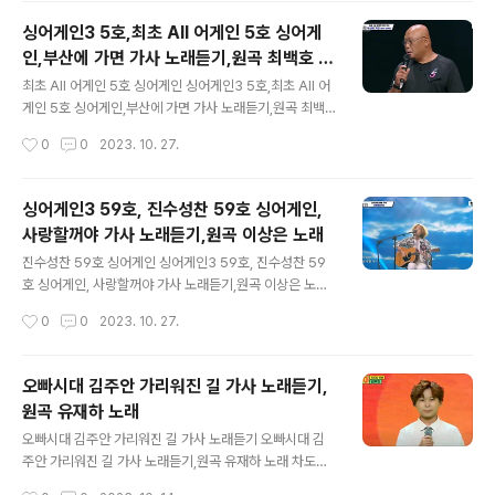
e/PSh9HEiH8GA?si=JTKnaHdx97hWEd_c 헤어지
싱어게인3 5호,최초 All 어게인 5호 싱어게
면 아쉬워 가슴 태우네/바보처럼 한마디 못하고서/뒤돌아
인,부산에 가면 가사 노래듣기,원곡 최백호 부
가면서 후회를 하네/골목길 접어들때에 내 가슴은 뛰고 있
글 내용
산에 가면
었지 골목길 접어들때에 내 가슴은 뛰고 있었지 커튼이 드
최초 All 어게인 5호 싱어게인 싱어게인3 5호,최초 All 어
리워진 너의 창문을 말없이 바라 보았지 수줍은 너의 얼굴
게인 5호 싱어게인,부산에 가면 가사 노래듣기,원곡 최백
이 창을 열고 볼 것만 같아 마음을 조이면서 너의 창문을 말
호 부산에 가면 재아의 고수 역시 싱어게인3 수준이 높네
작성시간
0
0
2023. 10. 27.
없이 바라 보았지 만나면 아무말 못하고서 헤어지면 아쉬
요 싱어게인2 김기태 보다 훨씬 허스키 목소리 싱어게인3
워 가슴 태우네 ..
5호 실력만 보는 싱어게인3 고수가 나왔네요 이승기가 소
름돋아했던 이분 끝까지 남을 듯 합니다. 외모 안보고, 실력
싱어게인3 59호, 진수성찬 59호 싱어게인,
만으로 오로지 승부하는 싱어게인3 임재범이 극찬한 가수
사랑할꺼야 가사 노래듣기,원곡 이상은 노래
네요. https://youtu.be/scUTl5yqp84?si=2zZcd5
글 내용
R7sXRzZJCb 시간이 멈춰 버린 듯 이대로/손을 꼭 잡고/
진수성찬 59호 싱어게인 싱어게인3 59호, 진수성찬 59
그때처럼 걸어보자/아무생각 없이 찾아간 광안리 부산에
호 싱어게인, 사랑할꺼야 가사 노래듣기,원곡 이상은 노래
가면 다시 너를 볼 수 있을까 고운 머릿결을 흩날리며 나를
존 레논 닮은 59호 진수성찬이 되고 싶다고 합니다. 오르
작성시간
0
0
2023. 10. 27.
반겼던 그 부산역 앞은 참 많이도 변했구나 어디로 가야 하
막길의 원작자라고 합니다. 윤종신이 7-8년에 본 아는 가
나 ..
수인듯 합니다. 윤종신 콘서트에 섰다고 합니다. 확실히 싱
어게인3 수준이 높네요! 기타 넘 잘 치는 분 임재범을 흥분
오빠시대 김주안 가리워진 길 가사 노래듣기,
시킨 출연자 진수성찬 59호 끝까지 올라갈 듯 하네요. htt
원곡 유재하 노래
ps://youtu.be/IZtQ7pmw8JA?si=7KMsWEYyjRx
글 내용
Mguje 달콤했던 추억들이/영원히 아름답도록/소중했던
오빠시대 김주안 가리워진 길 가사 노래듣기 오빠시대 김
그 날들은 지나도/아름다운 사랑을 할거야 우리 이제는 좋
주안 가리워진 길 가사 노래듣기,원곡 유재하 노래 차도남
아하게 될거야 지나버린 시간들이 다시 되돌아오면 우리
오빠 김주안 그대여 힘이 돼주오 나에게 주어진 길 찾을 수
작성시간