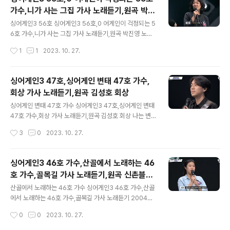
놓아 버리면 힘들어도 여기 더 머물러요 조금만 더 볼 수 있
가수,니가 사는 그집 가사 노래듣기,원곡 박진
다면 남은 사랑만큼 웃어볼텐데 Timeless 이별은 아니죠
글 내용
영 노래
한번의 삶이라면 지금 뿐인데 Hold tight baby timeles
싱어게인3 56호 싱어게인3 56호,0 어게인이 걱정되는 5
s 이 가슴에 묻어요 순간의 열병처럼 잠시만 아플 뿐이니
6호 가수,니가 사는 그집 가사 노래듣기,원곡 박진영 노래
We both agree this is timeless love 세상을 따라 난
찐 무명 가수들 jyp 가 좋아할 가수 파격적인 선곡을 자기
작성시간
1
1
2023. 10. 27.
가지만 슬픔마저 함..
만의 스타일로 완벽 소화해버린 싱어게인3 56호 가수 htt
ps://youtu.be/K0LiwqcVTxE?si=u5b1DQfekaVjcr
mk 넌 정말 행복한지/뭔가 잘못된 것 같진 않은지/넌 그게
싱어게인3 47호,싱어게인 변태 47호 가수,
맞는 것 같은지 그 미소는 진짠지/지금 니 앞에 그 남자의
회상 가사 노래듣기,원곡 김성호 회상
자리/그거 원래 내 자리잖아 신호등 건널목 내 차 앞으로 너
글 내용
와 닮은 예쁜 아이의 손을 잡고 지나가는 너의 모습을 보고
싱어게인 변태 47호 가수 싱어게인3 47호,싱어게인 변태
너무 놀라 너의 뒤를 따라가 봤어 아주 작고 예쁜 집에 창문
47호 가수,회상 가사 노래듣기,원곡 김성호 회상 나는 변
너머로 보이는 모든 것에 너의 손길이 느껴지고 새하얀 식
태가수다 47호 가수독보적 독보적 음색으로 1절 부터 심
작성시간
3
0
2023. 10. 27.
탁 위엔 너의 예쁜 손으로 만들어낸 음식을 올..
사위원 마음을 흘려버린 47호 가수 기대 이상이라는 판단
다음 라운드 진출이네요 https://youtu.be/jNWJFnz-
W_Q?si=uACcF5wks0DUZ8iT 보고싶은 마음 한이
싱어게인3 46호 가수,산골에서 노래하는 46
없지만/찢어진 사진 한장 남질 않았네/그녀는 울면서 갔지
호 가수,골목길 가사 노래듣기,원곡 신촌블루
만 내 맘도 편하지 않았어/그때는 너무나 어렸었기에/그녀
글 내용
스 골목길
의 소중함을 알지 못했네 바람이 몹시 불던 날이었지 그녀
산골에서 노래하는 46호 가수 싱어게인3 46호 가수,산골
는 조그만 손을 흔들고 어색한 미소를 지으면서 나의 눈을
에서 노래하는 46호 가수,골목길 가사 노래듣기 2004년
보았지 음 하지만 붙잡을 수는 없었어 지금은 후회를 하고
생 나는 산골 가수다 싱어게인 46호 가수 캠핑장 손님 앞
작성시간
0
0
2023. 10. 27.
있지만 멀어져가는 뒷모습 보면서 두려움도 느꼈지 음 나
에서 노래 부르던 산골 가수네요 역시 맑은 공기 산골에서
는 가슴 아팠어 때..
노래를 부른 이 소녀 진짜 장난아니네요! https://youtu.b