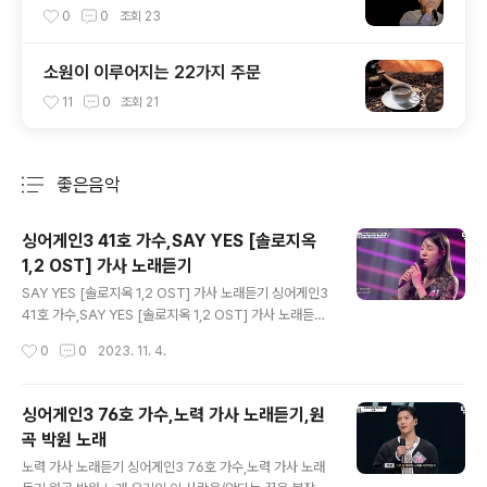
비긴어게인,성시경노래
0
0
조회
23
소원이 이루어지는 22가지 주문
11
0
조회
21
좋은음악
분류 전체보기
주요 글 목록
싱어게인3 41호 가수,SAY YES [솔로지옥
1,2 OST] 가사 노래듣기
글 내용
SAY YES [솔로지옥 1,2 OST] 가사 노래듣기 싱어게인3
41호 가수,SAY YES [솔로지옥 1,2 OST] 가사 노래듣기
https://youtu.be/7QEI0AabpgA?si=bwgl4DcyRuI
작성시간
0
0
2023. 11. 4.
ylZ6i Do you remember the last night We could f
eel each other more Take me out and Hold me t
ight We don’t need to talk anymore Can you see
싱어게인3 76호 가수,노력 가사 노래듣기,원
Can you see Can you see me now? When your h
곡 박원 노래
ere loving me finally l become one true myself L
글 내용
ook at me Look at me Look at me right now You
노력 가사 노래듣기 싱어게인3 76호 가수,노력 가사 노래