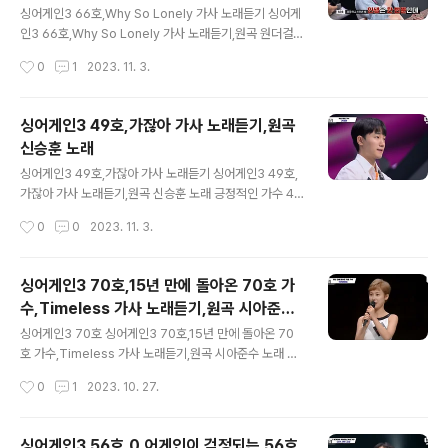
우 돌이킬 수 없는 그대 마음 우 우 우 이제와서 다시 어쩌
싱어게인3 66호,Why So Lonely 가사 노래듣기 싱어게
려나 슬픈 마음도 이젠 소용 없네 나약한 내가 뭘할 수 있을
인3 66호,Why So Lonely 가사 노래듣기,원곡 원더걸스
까 생각을 해봐 그대가 내겐 전부였었는데 음 오 제발 내 곁
노래 너와 입술이 닿을 때부터/모든 게 달라질 줄 알았는
작성시간
0
1
2023. 11. 3.
에서 떠나가지 말아요 그대 없는 밤은 너무 싫어 우 우 우
데/별거 없어 넌 다른 게 없어 너와 보내는 주말 밤이/아주
돌이킬 수 없..
달콤할 거라 믿었는데/별거 없어 넌 다를 게 없어 너와 입술
이 닿을 때부터 모든 게 달라질 줄 알았는데 별거 없어 넌
싱어게인3 49호,가잖아 가사 노래듣기,원곡
다른 게 없어 너와 보내는 주말 밤이 아주 달콤할 거라 믿었
신승훈 노래
는데 별거 없어 넌 다를 게 없어 어이없어 영화에 나오는 예
글 내용
쁜 연인들처럼 나나난난 그런 사랑을 원하는데 Baby why
싱어게인3 49호,가잖아 가사 노래듣기 싱어게인3 49호,
I'm so lonely 난 애타는데 넌 뭐니 Baby no 내 마음이
가잖아 가사 노래듣기,원곡 신승훈 노래 긍정적인 가수 49
언제 널 떠나 버릴지 몰라 Tell me why 뭐야 니 맘은 도
호를 응원합니다. 비오는 날에 생각나는/사람이 그대라면/
작성시간
0
0
2023. 11. 3.
대체 뭐야 내가 얼마나 널 사랑하는..
아무런 바램도 없이 행복했었는데/그댄 오히려 그런/내가
힘겨웠는지 잡을순 없었지만 흐르던/눈물도 감추었지만/살
아가는 동안 후회해야겠지 가잖아 그댄 떠나가고 있잖아
싱어게인3 70호,15년 만에 돌아온 70호 가
함께 시작한 사랑인데 이별은 혼자도 되는지 다 잊고 살라
수,Timeless 가사 노래듣기,원곡 시아준수
는 쉬운 그 한마디 이제야 겨우 익숙해져 가는데 사진속의
글 내용
노래
우리 미소가 점점 닮아가고 있는데 여기서 끝나면 오래 혼
싱어게인3 70호 싱어게인3 70호,15년 만에 돌아온 70
잘텐데 그걸로 충분했는데 가끔 볼 수 있다면 비오는 날에
호 가수,Timeless 가사 노래듣기,원곡 시아준수 노래 반
생각나는 사람이 그대라면 아무런 바램도 없이 행복했었는
가운 히트곡의 주인공팀 https://youtu.be/_TvsZy71y
작성시간
0
1
2023. 10. 27.
데 그댄 오히려 그런 내가 힘겨웠는지 잡을순 없었지만 흐
mI?si=Oiu3A5laemyxzQDB 너무 그리웠던/날 불러본
르던 눈물도 감추었지만 살아가는 동안 후회해야..
그대/마음뿐의 상처는 아물겠죠 천번에 눈물 삼키면/그때
서야 알게 될까요/내 손 잡아요/떠나게 말아요 안돼요 날
싱어게인3 56호,0 어게인이 걱정되는 56호