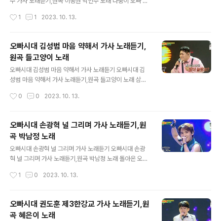
난 뒤에는 이 세상도 끝나고 날 위해 빛나던 모든 것도 그
수 가사 노래듣기,원곡 이동원 박인수 노래 다중이 오빠 권
빛을 잃어버려 누구나 사는 동안에 한 번 잊지 못할 사람을
지호 전설 바다에 춤추는 밤물결 같은 검은 귀밑머리 날리
작성시간
1
1
2023. 10. 13.
만나고 잊지 못할 이별도 하지 도무지 알 수 없는..
는 어린 누이와 아무렇지도 않고 예쁠 것도 없는 사철 발 벗
은 아내가 따가운 햇살을 등에 지고 이삭 줍던 곳 그 곳이
차마 꿈엔들 잊힐리야 https://www.youtube.com/wat
오빠시대 김성범 마음 약해서 가사 노래듣기,
ch?v=ZG9KqdhHPJ8 넓은 벌 동쪽 끝으로 옛 이야기
원곡 들고양이 노래
지줄대는 실개천이 휘돌아 나가고 얼룩배기 황소가 해설피
글 내용
금빛 게으른 울음을 우는 곳 그 곳이 차마 꿈엔들 잊힐리야
오빠시대 김성범 마음 약해서 가사 노래듣기 오빠시대 김
질화로에 재가 식어지면 비인 밭에 밤바람 소리 말을 달리
성범 마음 약해서 가사 노래듣기,원곡 들고양이 노래 삼천
고 엷은 졸음에 겨운 늙으신 아버지가 짚베개를 돗아 고이
포 돌고래 오빠 김성범 생각하면 그얼마나 정다웠던가 나
작성시간
0
0
2023. 10. 13.
시는 곳 그 곳이 차마 꿈엔들 잊힐리야 흙에서 자란 내 마음
혼자서 길을가면 눈앞을 가려 뜨거운 눈물이 흘러내리네
파란 하늘..
마음약해서 마음약해서 나는 너를 잡지 못했네 나는 너를
잡지 못했네 https://www.youtube.com/watch?v=Q
오빠시대 손광혁 널 그리며 가사 노래듣기,원
_o8NWzxmfI 마음약해서 잡지 못했네 돌아서던 그사람
곡 박남정 노래
혼자 남으니 쓸쓸하네요 내 마음 허전하네요 생각하면 그
글 내용
얼마나 정다웠던가 나혼자서 길을가면 눈앞을 가려 뜨거운
오빠시대 손광혁 널 그리며 가사 노래듣기 오빠시대 손광
눈물이 흘러내리네 마음약해서 마음약해서 나는 너를 잡지
혁 널 그리며 가사 노래듣기,원곡 박남정 노래 돌아온 오빠
못했네 생각하면 그얼마나 행복했던가 나혼자서 길을가면
손광혁 왜 난 이리 널 그리는 걸까 왜 내 모습 보이지 않는
작성시간
1
0
2023. 10. 13.
눈앞을 가려 뜨거운 눈물이 흘러내리네 마음약해서 마음약
걸까 너는 내 마음을 알고 있겠지 우린 서로 사랑하니까 htt
해서 가는 너를 잡지 못했네 마음약해서..
ps://www.youtube.com/watch?v=nR58nto5LGw
별빛 반짝이는 저 하늘 아래 도시의 가로등 웃음 지을 때 난
오빠시대 권도훈 제3한강교 가사 노래듣기,원
무슨 생각에 잠겨 있는지 아무런 말없이 홀로 거니네 외로
곡 혜은이 노래
운 밤 소리 없이 어디 론지 가고 싶어 흘러가는 구름처럼 정
글 내용