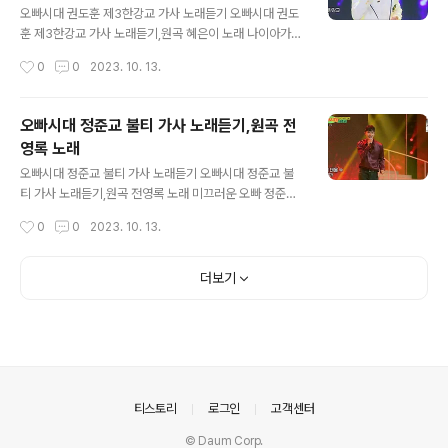
처 없는 이내 발걸음 허전한 내 마음 그대는 알 거야 귓가에
오빠시대 권도훈 제3한강교 가사 노래듣기 오빠시대 권도
맴도는 그대의 속삭임 왜 이리 내 마음 적시어 있는지 애타
훈 제3한강교 가사 노래듣기,원곡 혜은이 노래 나이아가라
는 마음을 너는 알겠지 왜 난 이리 널 그리는 걸까 왜 내 모
오빠 권도훈 어제 다시 만나서 다짐을 하고 우리들은 맹세
작성시간
0
0
2023. 10. 13.
습 보이지 않는 걸까 너는 내 마음을 알고 있겠지 ..
를 하였습니다 이밤이 새이며는 첫차를 타고 행복어린 거
리로 떠나갈거예요 https://www.youtube.com/watc
h?v=k0PrFQf5C0w 강물은 흘러갑니다 제3한강교 밑
오빠시대 정준교 불티 가사 노래듣기,원곡 전
을 당신과 나의 꿈을 싣고서 마음을 싣고서 젊음은 피어나
영록 노래
는 꽃처럼 이밤을 맴돌다가 새처럼 바람처럼 물처럼 흘러
글 내용
만 갑니다 어제 다시 만나서 다짐을 하고 우리들은 맹세를
오빠시대 정준교 불티 가사 노래듣기 오빠시대 정준교 불
하였습니다 이밤이 새이며는 첫차를 타고 행복어린 거리로
티 가사 노래듣기,원곡 전영록 노래 미끄러운 오빠 정준교
떠나갈거예요 강물은 흘러갑니다 제3한강교 밑을 바다로
날마다 만나서 하는 말 모두다 그렇고 그런 얘기 하루 또 하
작성시간
0
0
2023. 10. 13.
쉬지않고 바다로 흘러만 갑니다 어제 다시 만나서 다짐을
루 지나면 마음이 너무 답답해 돌아서 말없이 갈때면 마음
하고 우리들은 맹세를 하였습니다 이..
이 너무 아쉬워 - https://www.youtube.com/watch?
v=EUPeCg5myM0 나의 뜨거운 마음을 불같은 나의 마
더보기
음을 다시 태울 수 없을까 헤어지기는 정말 싫어 이제라도
살며시 나를 두고 간다면 내 마음 너무나 아쉬워 날마다 만
나서 하는 말 모두다 그렇고 그런 얘기 하루 또 하루 지나면
마음이 너무 답답해 돌아서 말없이 갈때면 마음이 너무 아
쉬워 나의 뜨거운 마음을 불같은 나의 마음을 다시 태울 수
없을까 헤어지기는 정말 싫어 이제라도 살며시 나를 두고
의안내
티스토리
로그인
고객센터
간다면 내..
© Daum Corp.