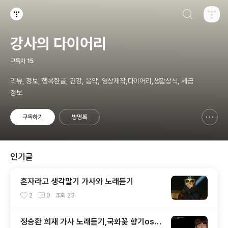
검색하기
티스토리
강사의 다이어리
구독자
15
리뷰, 정보, 행복한글, 건강, 음악, 영상제작,다이어리,생활상식, 세금
정보
구독하기
방명록
신고하기 레이어
열기
인기글
혼자라고 생각말기 가사와 노래듣기
2
0
조회
23
정승환 희재 가사 노래듣기,국화꽃 향기ost,