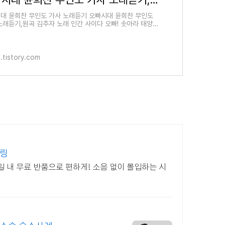
대 윤희찬 무인도 가사 노래듣기 오빠시대 윤희찬 무인도
노래듣기,원곡 김추자 노래 인간 사이다 오빠! 솟아라 태양아
 헤치고 찬란한 고독을 노래하라 빛나라 별들아 캄캄
.tistory.com
슬링
일 내 무료 반품으로 편하게! 소음 없이 몰입하는 시