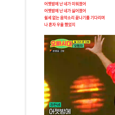
어젯밤에 난 네가 미워졌어
어젯밤에 난 네가 싫어졌어
쉴세 없는 음악소리 끝나기를 기다리며
나 혼자 우울 했었지