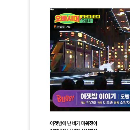
어젯밤에 난 네가 미워졌어