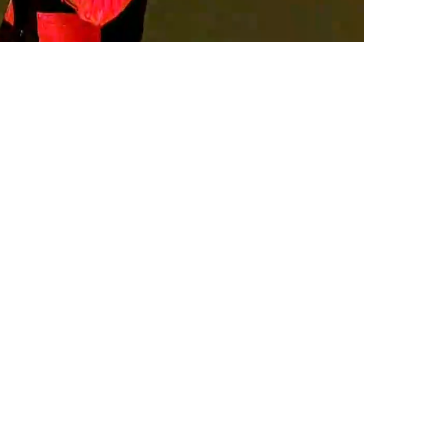
79Eq1DX58