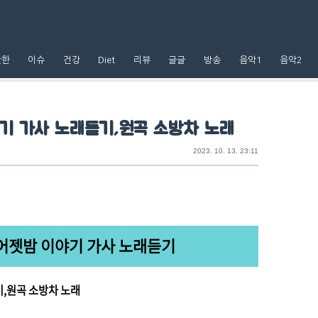
핫한
이슈
건강
Diet
리뷰
글글
방송
음악1
음악2
기 가사 노래듣기,원곡 소방차 노래
2023. 10. 13. 23:11
어젯밤 이야기 가사 노래듣기
,원곡 소방차 노래