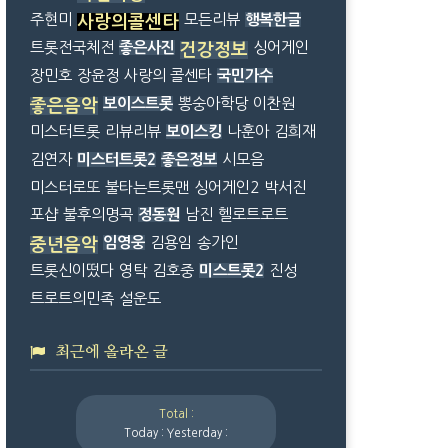
주현미
모든리뷰
행복한글
사랑의콜센타
트롯전국체전
좋은사진
싱어게인
건강정보
장민호
장윤정
사랑의 콜센타
국민가수
보이스트롯
뽕숭아학당
이찬원
좋은음악
미스터트롯
리뷰리뷰
보이스킹
나훈아
김희재
김연자
미스터트롯2
좋은정보
시모음
미스터로또
불타는트롯맨
싱어게인2
박서진
포샵
불후의명곡
정동원
남진
헬로트로트
임영웅
김용임
송가인
중년음악
트롯신이떴다
영탁
김호중
미스트롯2
진성
트로트의민족
설운도
최근에 올라온 글
Total :
Today :
Yesterday :