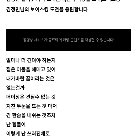
김정민님의 보이스킹 도전을 응원합니다
https://tv.kakao.com/v/419209480
동영상 서비스가 종료되어 해당 콘텐츠를 재생할 수 없습니다.
얼마나 더 견뎌야 하는지
짙은 어둠을 헤매고 있어
내가바란 꿈이라는 것은
없는걸까
더이상은 견딜수 없는 것
지친 두눈을 뜨는 것 마저
긴 한숨을 내쉬는 것조차
난 힘들어
이렇게 난 쓰러진채로