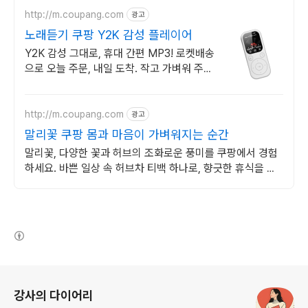
http://m.coupang.com
광고
노래듣기 쿠팡 Y2K 감성 플레이어
Y2K 감성 그대로, 휴대 간편 MP3! 로켓배송
으로 오늘 주문, 내일 도착. 작고 가벼워 주머
니에 쏙! MP4 이북 기능으로 즐거움이 가득.
http://m.coupang.com
광고
말리꽃 쿠팡 몸과 마음이 가벼워지는 순간
말리꽃, 다양한 꽃과 허브의 조화로운 풍미를 쿠팡에서 경험
하세요. 바쁜 일상 속 허브차 티백 하나로, 향긋한 휴식을 간
편하게 즐겨보세요.
(새창열림)
로그 정보
강사의 다이어리