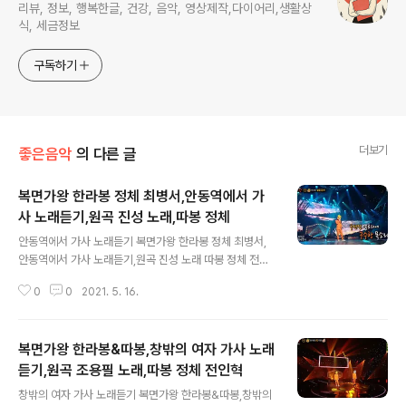
리뷰, 정보, 행복한글, 건강, 음악, 영상제작,다이어리,생활상
식, 세금정보
구독하기
더보기
좋은음악
의 다른 글
복면가왕 한라봉 정체 최병서,안동역에서 가
사 노래듣기,원곡 진성 노래,따봉 정체
글 내용
안동역에서 가사 노래듣기 복면가왕 한라봉 정체 최병서,
안동역에서 가사 노래듣기,원곡 진성 노래 따봉 정체 전인
혁? https://tv.kakao.com/v/419145870 1.바람에 날
0
0
2021. 5. 16.
려버린 허무한 맹세였나 첫눈이 내리는 날 안동역 앞에서
만나자고 약속한사람 새벽부터 오는 눈이 무릎까지 덮는데
안오는 건지 못오는 건지 오지 않는 사람아 안타가운 내 마
복면가왕 한라봉&따봉,창밖의 여자 가사 노래
음만 녹고 녹는다 기적소리 끊어진 밤에 2.어차피 지워야
할 사랑은 꿈이였나 첫눈이 내리는 날 안동역 앞에서 만나
듣기,원곡 조용필 노래,따봉 정체 전인혁
글 내용
자고 약속한사람 새벽부터 오는눈이 무릎까지 덮는데 안오
창밖의 여자 가사 노래듣기 복면가왕 한라봉&따봉,창밖의
는 건지 못오는 건지 대답 없는 사람아 기다리는 내 마음만