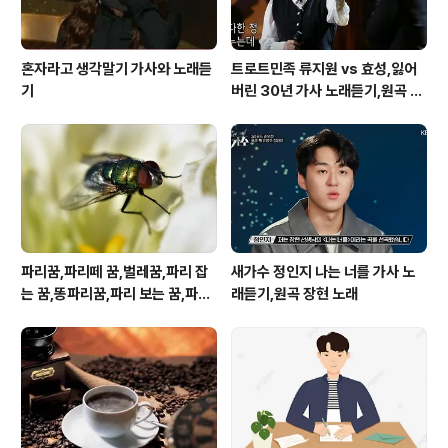
혼자라고 생각말기 가사와 노래듣
트로트민족 류지원 vs 효성,잃어
기
버린 30년 가사 노래듣기,원곡 설
운도 노래
파리꿈,파리떼 꿈,벌레꿈,파리 잡
새가수 정인지 나는 너를 가사 노
는 꿈,똥파리꿈,파리 보는 꿈,파리
래듣기,원곡 장현 노래
죽이는 꿈