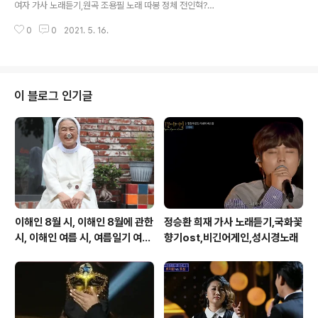
여자 가사 노래듣기,원곡 조용필 노래 따봉 정체 전인혁???
녹고 녹는다 기다리는 내 마음만 녹고 녹는다 기다리는 안
https://tv.kakao.com/v/419145589 창가에 서면 눈
동역에서 선율 수은등 가사 노래듣기,원곡 김연자 노래,보
0
0
2021. 5. 16.
물처럼 떠오르는 그대의 흰 손 돌아서 눈 감으면 강물이어
이스킹 선율 수은등 가사..
라 한줄기 바람되어 거리에 서면 그대는 가로등이 되어 내
곁에 머무네 누가 사랑을 아름답다 했는가 누가 사랑을 아
름답다 했는가 차라리 차라리 그대의 흰 손으로 나를 잠들
게 하라 누가 사랑을 아름답다 했는가 누가 사랑을 아름답
이 블로그 인기글
다 했는가 차라리 차라리 그대의 흰 손으로 나를 잠들게 하
라 선율 수은등 가사 노래듣기,원곡 김연자 노래,보이스킹
선율 수은등 가사 노래듣기,원곡 김연자 노래,보이스킹 선
율 수은등 가사 노래듣기 선율 수은등 가사 노래듣기,원곡
김연자 노래,보이..
이해인 8월 시, 이해인 8월에 관한
정승환 희재 가사 노래듣기,국화꽃
시, 이해인 여름 시, 여름일기 여름
향기ost,비긴어게인,성시경노래
이 오면