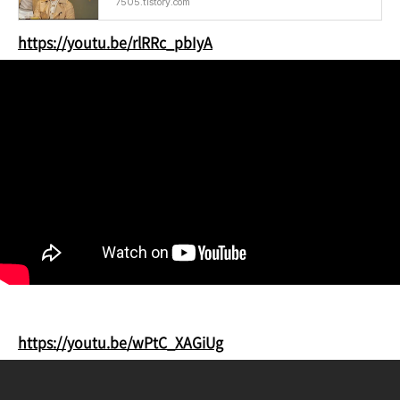
7505.tistory.com
https://youtu.be/rlRRc_pbIyA
https://youtu.be/wPtC_XAGiUg