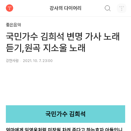
검색하기
강사의 다이어리
티스토리
좋은음악
국민가수 김희석 변명 가사 노래
듣기,원곡 지소울 노래
강한사람
2021. 10. 7. 23:00
국민가수 김희석
엄마에게 임영웅처럼 미장원 차려 준다고 하는효자 아들입니