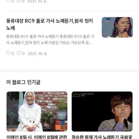
2
0
2021. 10. 6.
바로 이런 풍류,최재구님을 진심으로 응원합니다. 이분 떨
어지지 않고 1등 먹었으면 합니다. 성시경이 국악 스타 탄
생 얘고 송가인이 차트 1위 예상!!! 송가인 창작 국악 최고로
풍류대장 RC9 홀로 가사 노래듣기,원곡 정키
인정한 그 곡 가사는 영상에 들어있습니다. 저도 중독된 이
무대 이 분 때문에 풍류대장이 살았네요 K-국악싱어송라이
노래
글 내용
터 https://youtu.be/76eNQ5VOimc https://youtu.
풍류대장 RC9 홀로 가사 노래듣기 풍류대장 RC9 홀로 가
be/qFTWOtsi9v4 https://youtu.be/LW--QrH3Bz
사 노래듣기,원곡 정키 노래 이분은 가요는 가요답게 음악
4 무료 2022년 토정비결,무료 운세 2022 무료 2022년
은 국악을 섞는 방법은 선택하니 차라리 노래가 들리네요.
토정비결,무료 운세 2022..
0
0
2021. 10. 6.
가요를 국악으로 바꾸어서 소리지르니 도대체 황당했는데
이 분은 조금 다르게 불렀네요. 결승전까지 갈 듯 응원합니
다. https://tv.kakao.com/v/422676317 아침에 눈을
떴을 때 텅 빈 방안에 나 홀로 니 빈자리 거닐면서 많은 생
각들에 잠겨 지워질 수 없는 기억 돌이킬 수 없는 우리 헤어
이 블로그 인기글
날 수 없는 나와 멀어져만 가는 너를 바라봐 누군가 한 말
처럼 언젠가 만날 거라 그렇게 우린 헤어진 거야 집에 오는
길을 홀로 텅 빈 방 침대에 홀로 너와의 기억에 홀로 나 홀
로 무뎌질 가슴 안고 추억 속에 살아 홀로 방안에서 깨면 ..
이해인 8월 시, 이해인 8월에 관한
정승환 희재 가사 노래듣기,국화꽃