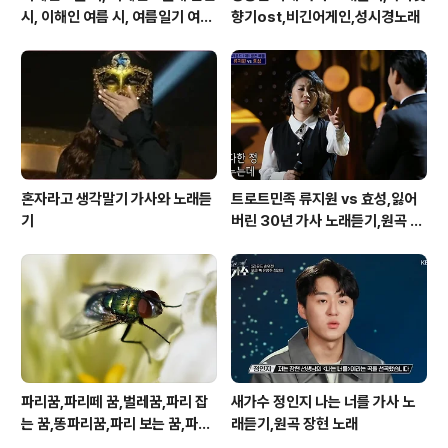
시, 이해인 여름 시, 여름일기 여름
향기ost,비긴어게인,성시경노래
이 오면
혼자라고 생각말기 가사와 노래듣
트로트민족 류지원 vs 효성,잃어
기
버린 30년 가사 노래듣기,원곡 설
운도 노래
파리꿈,파리떼 꿈,벌레꿈,파리 잡
새가수 정인지 나는 너를 가사 노
는 꿈,똥파리꿈,파리 보는 꿈,파리
래듣기,원곡 장현 노래
죽이는 꿈