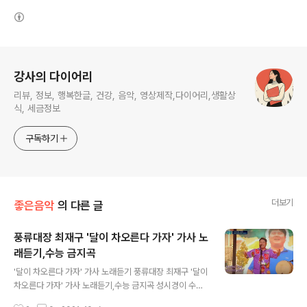
(새창열림)
로그 정보
강사의 다이어리
리뷰, 정보, 행복한글, 건강, 음악, 영상제작,다이어리,생활상
식, 세금정보
구독하기
더보기
좋은음악
의 다른 글
풍류대장 최재구 '달이 차오른다 가자' 가사 노
래듣기,수능 금지곡
글 내용
'달이 차오른다 가자' 가사 노래듣기 풍류대장 최재구 '달이
차오른다 가자' 가사 노래듣기,수능 금지곡 성시경이 수능
금지곡이라고 말하고 솔라가 찾던 바로 그 무대 제가 찾던