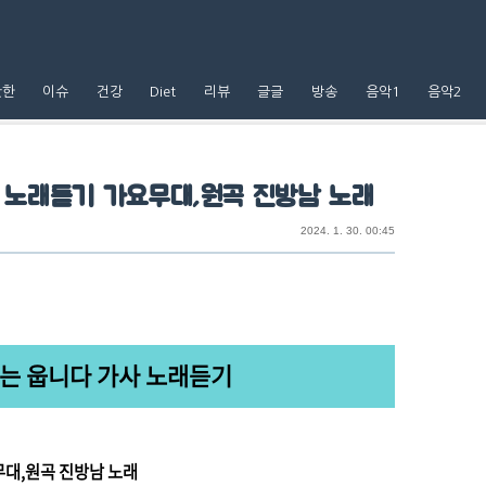
핫한
이슈
건강
Diet
리뷰
글글
방송
음악1
음악2
 노래듣기 가요무대,원곡 진방남 노래
2024. 1. 30. 00:45
는 웁니다 가사 노래듣기
무대,원곡 진방남 노래