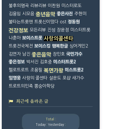
불후의명곡
리뷰리뷰
이찬원
미스터로또
김용임
시모음
좋은사진
주현미
중년음악
불타는트롯맨
트롯신이떴다
ost
정동원
모든리뷰
진성
장윤정
미스터트롯
건강정보
나훈아
보이스트롯
사랑의콜센타
트롯전국체전
보이스킹
행복한글
싱어게인2
김연자
남진
장민호
국민가수
좋은음악
좋은정보
박서진
김호중
미스터트롯2
헬로트로트
조용필
미스트롯2
복면가왕
임영웅
사랑의 콜센타
설운도
포샵
새가수
트로트의민족
뽕숭아학당
최근에 올라온 글
Total :
Today :
Yesterday :