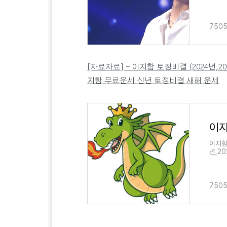
어준 
7505
[자료자료] - 이지함 토정비결 (2024년,202
지함 무료운세 신년 토정비결 새해 운세
이지함
년,2
이지함
(202
7505