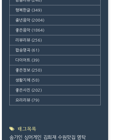
방송리뷰
(246)
행복한글
(349)
중년음악
(2004)
좋은음악
(1864)
리뷰리뷰
(256)
팝송명곡
(61)
다이어트
(39)
좋은정보
(250)
생활지혜
(58)
좋은사진
(202)
요리리뷰
(79)
태그목록
송가인
싱어게인
김희재
수원맛집
영탁