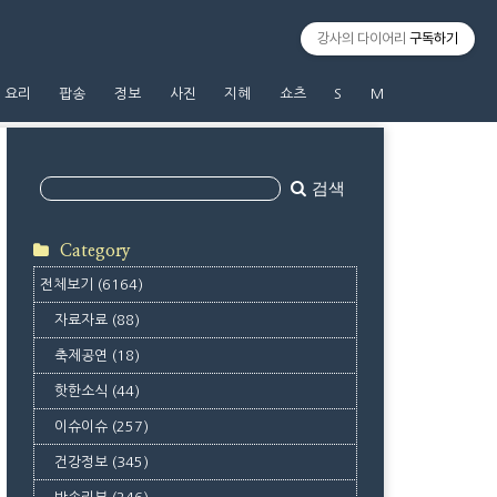
강사의 다이어리
구독하기
요리
팝송
정보
사진
지혜
쇼츠
S
M
검색
Category
전체보기
(6164)
자료자료
(88)
축제공연
(18)
핫한소식
(44)
이슈이슈
(257)
건강정보
(345)