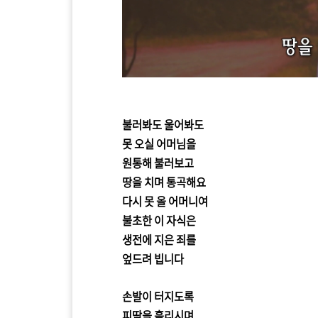
불러봐도 울어봐도
못 오실 어머님을
원통해 불러보고
땅을 치며 통곡해요
다시 못 올 어머니여
불초한 이 자식은
생전에 지은 죄를
엎드려 빕니다
손발이 터지도록
피땀을 흘리시며