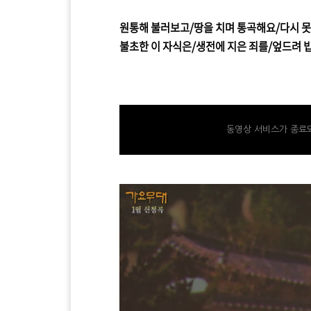
원통해 불러보고/땅을 치며 통곡해요/다시 못
불초한 이 자식은/생전에 지은 죄를/엎드려 
https://tv.kakao.com/v/444273749
동영상 서비스가 종료되