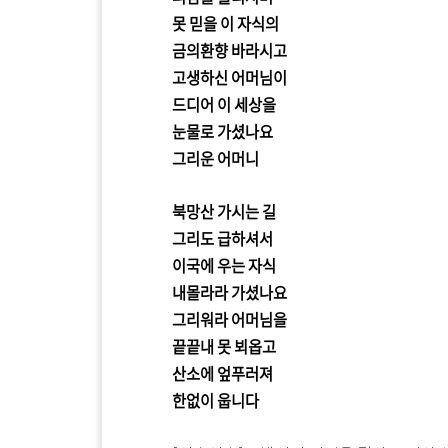
못 믿을 이 자식의
금의환향 바라시고
고생하신 어머님이
드디어 이 세상을
눈물로 가셨나요
그리운 어머니
북망산 가시는 길
그리도 급하셔서
이국에 우는 자식
내몰라라 가셨나요
그리워라 어머님을
끝끝내 못 뵈옵고
산소에 엎푸러져
한없이 웁니다