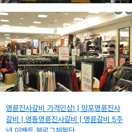
명륜진사갈비 가격인상! | 망포명륜진사
갈비 | 영통명륜진사갈비 | 명륜갈비 5주
년 이벤트 블로그체험단