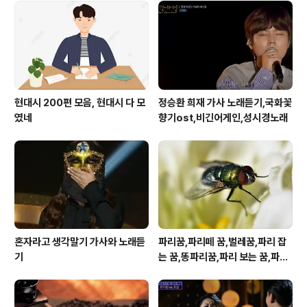
연꽃축제2022.07.14~2022.07.17예정충남 부여군 [문
화관광축제]제25회 보령머드축제2022.07.16~2022.0
8.15예정충남 보령시 2022 태안 수국꽃박람회2022...
현대시 200편 모음, 현대시 다 모
정승환 희재 가사 노래듣기,국화꽃
였네
향기ost,비긴어게인,성시경노래
혼자라고 생각말기 가사와 노래듣
파리꿈,파리떼 꿈,벌레꿈,파리 잡
기
는 꿈,똥파리꿈,파리 보는 꿈,파리
죽이는 꿈