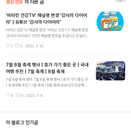
더보기
좋은정보
의 다른 글
'비타민 건강TV' 채널명 변경 '강사의 다이어
리' | 유튜브 '강사의 다이어리'
글 내용
비타민 건강TV 채널명 변경 '비타민 건강TV' 채널명 변경
'강사의 다이어리' 1년간 채널명 변경을 망설이고 망설이던
제가 7월 10일 가감히 비타민 건강TV 명칭을 버리고 티스
1
0
2022. 7. 10.
토리 네이버블로그 유튜브를 같은 이름으로 운영하고자 합
니다! 득이 될 지 모르지만 비타민 건강TV 가 너무 구독자
가 늘지를 않아서 취미로 끝까지 운영할 생각으로 마음대
7월 8월 축제 행사 | 휴가 가기 좋은 곳 | 국내
로 채널명을 변경했습니다. 건강에 대한 내용만 있어서 사
실 보는 분들도 제약이 많고 만드는 저도 힘들었지만 나름
여행 추천 | 7월 축제 | 8월 축제
글 내용
많이 알게 된 것도 많습니다. 유튜브를 누가 가르쳐 준 것도
7월 8월 축제 행사 7월 8월 축제 행사 | 휴가 가기 좋은 곳
아니고 스스로 알게 되면서 미숙하나마 조금 발전했고 그
| 국내여행 추천 | 7월 축제 | 8월 축제 코로나가 잠잠해지
러나 수입은 좀처럼 나지를 않아서 접는 분도 많은데 전 뽀
니까 여행가시는 분 많아졌어요. 해외로만 가시지 마시고
샵을 너무 좋아해서 그 재미로 썸네일을 통째로 갈아서 새
0
0
2022. 7. 6.
국내에도 갈곳이 너무 많아요. 저는 축제가 있는 곳 행사가
로 업로드 시킨 사람입니다...
있는 곳으로 여행을 가시면 여행지도 구경하고 축제도 참
석해서 너무 좋은 것 같아요. 7월 축제 행사, 8월 축제 행사
가 진행되는 곳 소개합니다. 보시고 이곳으로 여행지를 휴
가지를 정하시는 것도 좋을 듯 합니다. 전국에서 행사와 축
이 블로그 인기글
제가 진행되고 있으니 갈 곳이 너무 너무 많네요! 부여서동