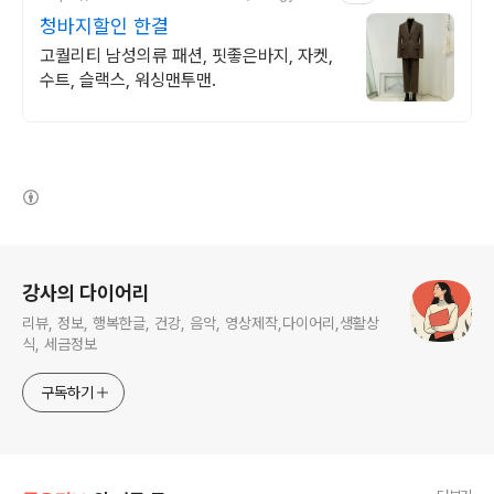
청바지할인 한결
고퀄리티 남성의류 패션, 핏좋은바지, 자켓,
수트, 슬랙스, 워싱맨투맨.
(새창열림)
로그 정보
강사의 다이어리
리뷰, 정보, 행복한글, 건강, 음악, 영상제작,다이어리,생활상
식, 세금정보
구독하기