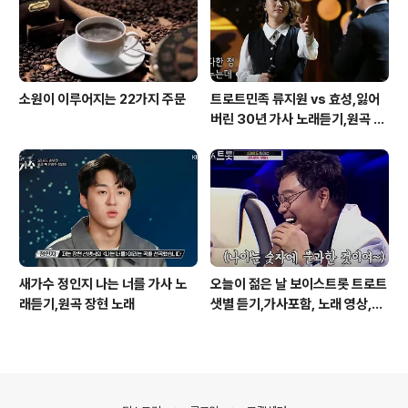
소원이 이루어지는 22가지 주문
트로트민족 류지원 vs 효성,잃어
버린 30년 가사 노래듣기,원곡 설
운도 노래
새가수 정인지 나는 너를 가사 노
오늘이 젊은 날 보이스트롯 트로트
래듣기,원곡 장현 노래
샛별 듣기,가사포함, 노래 영상,원
곡 김용임노래
의안내