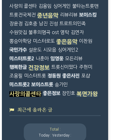
사랑의 콜센타
김용임
싱어게인
불타는트롯맨
트롯전국체전
리뷰리뷰
보이스킹
중년음악
장윤정
김호중
남진
진성
트로트의민족
수원맛집
불후의명곡
ost
영탁
김연자
뽕숭아학당
미스터로또
이찬원
좋은음악
국민가수
설운도
시모음
싱어게인2
미스터트롯2
나훈아
임영웅
모든리뷰
행복한글
트롯신이떴다
주현미
건강정보
조용필
미스터트롯
정동원
좋은사진
포샵
미스트롯2
보이스트롯
송가인
좋은정보
장민호
사랑의콜센타
복면가왕
최근에 올라온 글
Total :
Today :
Yesterday :