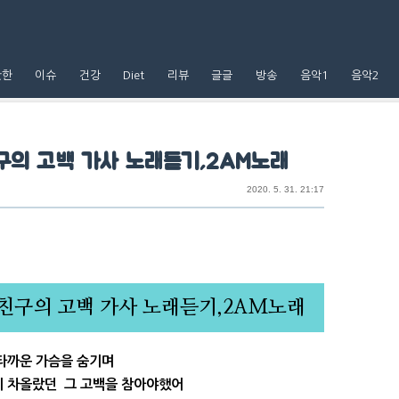
핫한
이슈
건강
Diet
리뷰
글글
방송
음악1
음악2
구의 고백 가사 노래듣기,2AM노래
2020. 5. 31. 21:17
친구의 고백 가사 노래듣기,2AM노래
타까운 가슴을 숨기며
지 차올랐던 그 고백을 참아야했어