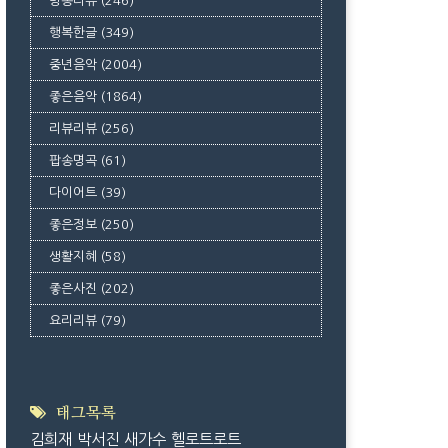
방송리뷰
(246)
행복한글
(349)
중년음악
(2004)
좋은음악
(1864)
리뷰리뷰
(256)
팝송명곡
(61)
다이어트
(39)
좋은정보
(250)
생활지혜
(58)
좋은사진
(202)
요리리뷰
(79)
태그목록
김희재
박서진
새가수
헬로트로트