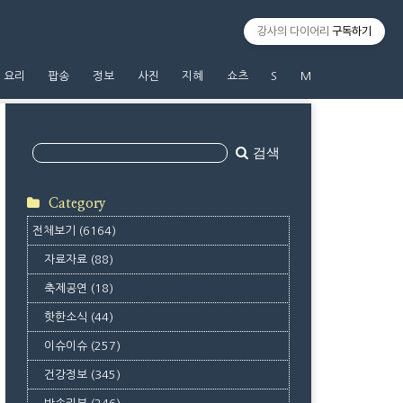
강사의 다이어리
구독하기
요리
팝송
정보
사진
지혜
쇼츠
S
M
검색
Category
전체보기
(6164)
자료자료
(88)
축제공연
(18)
핫한소식
(44)
이슈이슈
(257)
건강정보
(345)