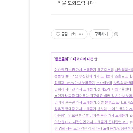
작을 도와드립니다.
공감
구독하기
'
좋은음악
' 카테고리의 다른 글
이찬원 감수광 가사 노래듣기,혜은이노래,사랑의콜센
정동원 돌아와요 부산항에 가사 노래듣기,조용필노래
김희재 Tears 가사 노래듣기,소찬휘노래,사랑의콜센
김희재 사이렌 가사 노래듣기,선미노래,사랑의콜센타
복면가왕 짜증 지대로다 최고예요 벌써 일년 가사 노래
김예지 골목길 가사 노래듣기,신촌 블루스 노래,보이스
정유진 열애중 가사 노래듣기,벤노래,보이스 코리아20
아는형님 안보현 민경훈 남자를 몰라 가사 노래듣기
(0
이찬원 OST 시절인연 가사 노래듣기,꼰대인턴OST
(0
린 영탁 사랑 보다 깊은 상처 가사 노래듣기,박정현 임