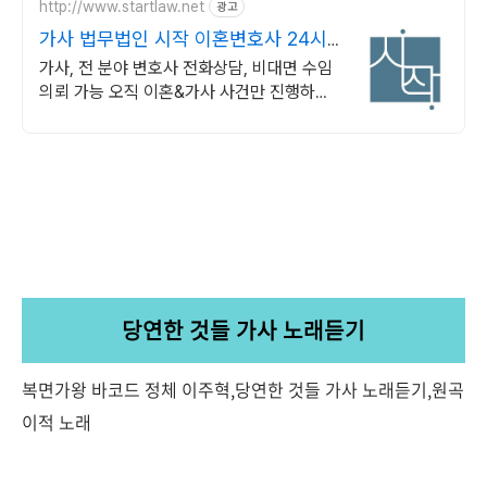
http://www.startlaw.net
광고
가사 법무법인 시작 이혼변호사 24시
간 비밀상담
가사, 전 분야 변호사 전화상담, 비대면 수임
의뢰 가능 오직 이혼&가사 사건만 진행하는
진짜 이혼전문로펌.
당연한 것들 가사 노래듣기
복면가왕 바코드 정체 이주혁,당연한 것들 가사 노래듣기,원곡
이적 노래
tv.kakao.com/v/417041267