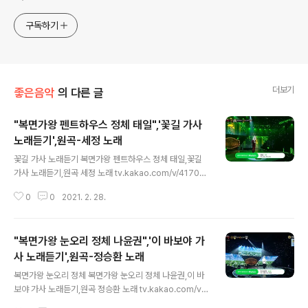
구독하기
더보기
좋은음악
의 다른 글
"복면가왕 펜트하우스 정체 태일",'꽃길 가사
노래듣기',원곡-세정 노래
글 내용
꽃길 가사 노래듣기 복면가왕 펜트하우스 정체 태일,꽃길
가사 노래듣기,원곡 세정 노래 tv.kakao.com/v/41704
0776 세상이란 게 제법 춥네요 당신의 안에서 살던 때 보
0
0
2021. 2. 28.
다 모자람 없이 주신 사랑이 과분하다 느낄 때쯤 난 어른이
됐죠 한 송이 꽃을 피우려 작은 두 눈에 얼마나 많은 비가
내렸을까 Oh rewind 돌이킬수록 더 미안 포기 안 하려 포
"복면가왕 눈오리 정체 나윤권",'이 바보야 가
기해버린 젊고 아름다운 당신의 계절 여길 봐 예쁘게 피었
으니까 바닥에 떨어지더라도 꽃길만 걷게 해줄게요 문득
사 노래듣기',원곡-정승환 노래
글 내용
쳐다본 그 입가에는 미소가 폈지만 주름이 졌죠 내게 인생
복면가왕 눈오리 정체 복면가왕 눈오리 정체 나윤권,이 바
을 선물해주고 사랑해란 말이 그리도 고마운가요 한 송이
보야 가사 노래듣기,원곡 정승환 노래 tv.kakao.com/v/4
꽃을 피우려 작은 두 눈에 얼마나 많은 비가 내렸을까 oh r
17040670 세상이 멈춘 것 같았어 우연히 널 거리에서 마