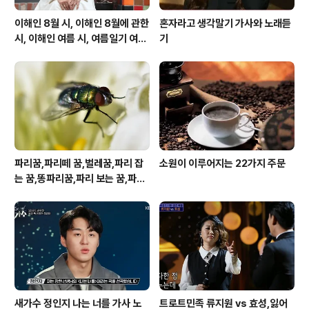
이해인 8월 시, 이해인 8월에 관한
혼자라고 생각말기 가사와 노래듣
시, 이해인 여름 시, 여름일기 여름
기
이 오면
파리꿈,파리떼 꿈,벌레꿈,파리 잡
소원이 이루어지는 22가지 주문
는 꿈,똥파리꿈,파리 보는 꿈,파리
죽이는 꿈
새가수 정인지 나는 너를 가사 노
트로트민족 류지원 vs 효성,잃어