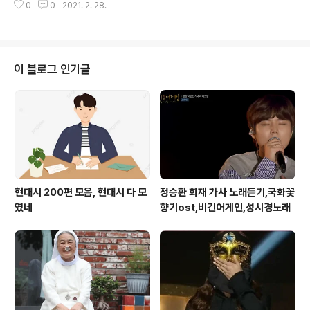
ewind 돌이킬수록 더 미안 포기 안 하려 포기해버린 젊고
0
0
2021. 2. 28.
주쳤을 때 가끔 들리는 너의 안부에도 난 꼭 참았는데 이 바
아름다운 ..
보야 너 땜에 아프잖아 왜 또 옷은 춥게 얇게 입었어 나를
피하는 눈빛이 야윈 너의 얼굴이 그런 니가 미워서 나는 또
밤새 취해 간다 어디부터 잘못된 걸까 천천히 너에게 맞춰
기다렸다면 내가 가진 현실은 초라했고 마음만 커져가고
이 블로그 인기글
나 땜에 힘들다고 했잖아 행복해지고 싶다 그랬잖아 어떻
게 널 보냈는데 이 바보야 너 땜에 아프잖아 왜 또 옷은 춥
게 얇게 입었어 내 전부였던 눈빛이 사랑했던 얼굴이 여전
히 반가워서 눈물이 흘러 어렸어서 서운해서 소중해서 불
안해서 다 망쳐버린 ..
현대시 200편 모음, 현대시 다 모
정승환 희재 가사 노래듣기,국화꽃
였네
향기ost,비긴어게인,성시경노래