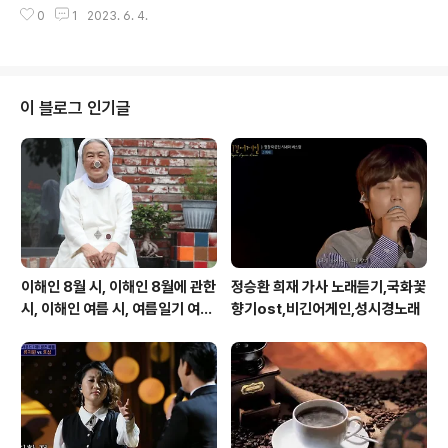
든 게 두려워져/다 사랑에 빠지면 행복한 거라니/누가 그
지 마요 진짜로 가지고 싶은 걸 가져요 이렇게 멋진 파란 ..
0
1
2023. 6. 4.
래/뒷모습만 보는 그런 사랑하는 내게/너였다면 어떨 것 같
아 https://tv.kakao.com/channel/2653205/cliplin
k/438550572 왜 너에겐 그렇게 어려운지 애를 쓰는 나
를 제대로 봐주는 게 너 하나에 이토록 아플 수 있음에 놀라
곤 해 고단했던 하루 나는 꿈을 꿔도 아파 너였다면 어떨 것
이 블로그 인기글
같아 이런 미친 날들이 네 하루가 되면 말야 너도 나만큼 혼
자 부서져 본다면 알게 될까 가슴이 터질 듯 날 가득 채운
통증과 얼마나 너를 원하고 있는지 내가 너라면 그냥 날 사
랑할 텐데 내 가슴은 한없이 바닥까지 나를 둘러싸는 ..
이해인 8월 시, 이해인 8월에 관한
정승환 희재 가사 노래듣기,국화꽃
시, 이해인 여름 시, 여름일기 여름
향기ost,비긴어게인,성시경노래
이 오면