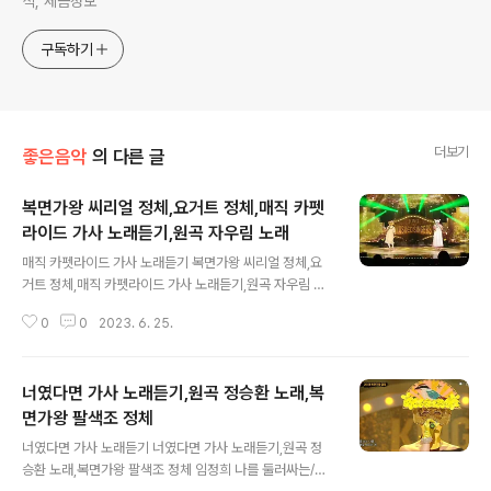
식, 세금정보
구독하기
더보기
좋은음악
의 다른 글
복면가왕 씨리얼 정체,요거트 정체,매직 카펫
라이드 가사 노래듣기,원곡 자우림 노래
글 내용
매직 카펫라이드 가사 노래듣기 복면가왕 씨리얼 정체,요
거트 정체,매직 카펫라이드 가사 노래듣기,원곡 자우림 노
래 매직 카펫라이드 자우림 이렇게 멋진 파란 하늘 위에/지
0
0
2023. 6. 25.
어진 마법 정원으로 와요/색색의 보석 꽃과 노루 비단 달콤
한 우리 두 사람/웬일인지 인생이 재미 없다면/지난 일은
모두 다 잊어버려요 기회는 한번 뿐 실수하지 마요/진짜로
너였다면 가사 노래듣기,원곡 정승환 노래,복
해내고 싶은 걸 찾아요 https://tv.kakao.com/channe
l/2653205/cliplink/439077156 이렇게 멋진 파란 하
면가왕 팔색조 정체
글 내용
늘 위로 날으는 마법 융단을 타고 이렇게 멋진 푸른 세상 속
너였다면 가사 노래듣기 너였다면 가사 노래듣기,원곡 정
을 날으는 우리 두 사람 신경 쓰지 마요 그렇고 그런 얘기들
승환 노래,복면가왕 팔색조 정체 임정희 나를 둘러싸는/모
골치 아픈일은 내일로 미뤄버려요 인생은 한번 뿐 후회하