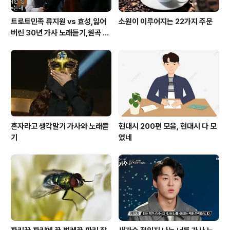
트로트민족 류지원 vs 효성,잃어
소원이 이루어지는 22가지 주문
버린 30년 가사 노래듣기,원곡 설
운도 노래
혼자라고 생각말기 가사와 노래듣
현대시 200편 모음, 현대시 다 모
기
였네