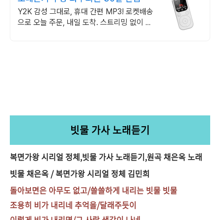
Y2K 감성 그대로, 휴대 간편 MP3! 로켓배송
으로 오늘 주문, 내일 도착. 스트리밍 없이 나
만의 음악! 직관적 버튼 조작으로 쉽게 즐겨
보세요.
빗물 가사 노래듣기
복면가왕 시리얼 정체,빗물 가사 노래듣기,원곡 채은옥 노래
빗물 채은옥 / 복면가왕 시리얼 정체 김민희
돌아보면은 아무도 없고/쓸쓸하게 내리는 빗물 빗물
조용히 비가 내리네 추억을/달래주듯이
이렇게 비가 내리면/그 사람 생각이 나네