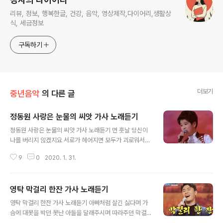
리뷰, 정보, 행복한글, 건강, 음악, 영상제작,다이어리,생활상
식, 세금정보
구독하기
더보기
중년음악
의 다른 글
정동원 사랑은 눈물의 씨앗 가사 노래듣기
글 내용
정동원 사랑은 눈물의 씨앗 가사 노래듣기 먼 훗날 당신이
나를 버리지 않겠지요 서로가 헤어지면 모두가 괴로워서
울 테니까요 먼 훗날 당신이 나를 버리지 않겠지요 서로가
9
0
2020. 1. 31.
헤어지면 모두가 괴로워서 울 테니까요 정동원의 사랑은
눈물의 씨앗 사랑이 무어냐고 물으신다면 눈물의 씨앗이라
고 말하겠어요 먼 훗날 당신이 나를 버리지 않겠지요 서로
영탁 막걸리 한잔 가사 노래듣기
가 헤어지면 모두가 괴로워서 울 테니까요 이별이 무어냐
글 내용
고 물으신다면 눈물의 씨앗이라고 대답할테요 먼 훗날 당
영탁 막걸리 한잔 가사 노래듣기 아빠처럼 살긴 싫다며 가
신이 나를 버리지 않겠지요 서로가 헤어지면 모두가 괴로
슴에 대못을 박던 못난 아들을 달래주시며 따라주던 막걸
워서 울 테니까요 먼 훗날 당신이 나를 버리지 않겠지요 서
리 한잔 따라주던 막걸리 한잔 온동네 소문 났던 천덕꾸러