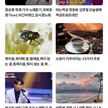
정승환 희재 가사 노래듣기,국화꽃
아는짝궁 정동원 김영철 오늘밤에
향기ost,비긴어게인,성시경노래
짝궁트로트대전
파리꿈,파리떼 꿈,벌레꿈,파리 잡
소원이 이루어지는 22가지 주문
는 꿈,똥파리꿈,파리 보는 꿈,파리
죽이는 꿈
박서진 보릿고개 가사 노래듣기,원
여름에 관한 시 | 여름 짧은 시 | 8