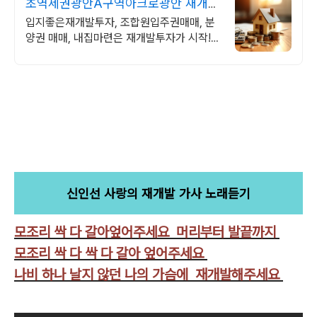
초역세권광안A구역아크로광안 재개발
무료상담
입지좋은재개발투자, 조합원입주권매매, 분
양권 매매, 내집마련은 재개발투자가 시작!
바로 상담 받아 보세요!
신인선 사랑의 재개발 가사 노래듣기
모조리 싹 다 갈아엎어주세요 머리부터 발끝까지
모조리 싹 다 싹 다 갈아 엎어주세요
나비 하나 날지 않던 나의 가슴에 재개발해주세요