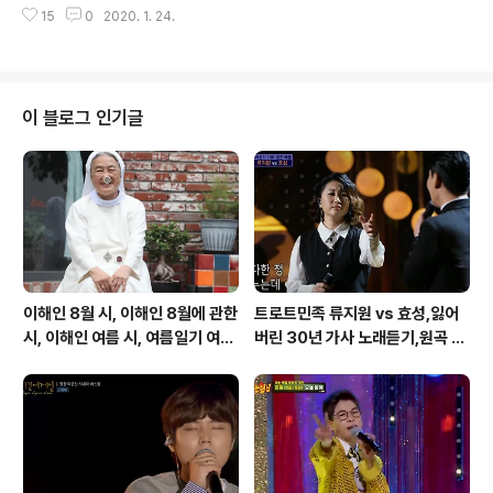
로가 헤어지면 모두가 괴로워서 울 테니까요 이별이 무어
15
0
2020. 1. 24.
기 막내아들 장가 가던 날 앓던 이가 빠졌다며 덩실더덩실
냐고 물으신다면 눈물의 씨앗이라고 대답할테요 먼 훗날
춤을 추던 우리 아버지 아버지 우리 아들 많이 컸지요 인물
당신이 나를 버리지 않겠지요 서로가 헤어지면 모두가 괴
은 그래도 내가 낫지요 고사리 손으로 따라주는 막걸리 한
로..
잔 아버지 생각나네 황소처럼 일만 하셔도 살림살이는 마
냥 그 자리 우리 엄마 고생시키는 아버지 원망했어요 아빠
이 블로그 인기글
처럼 살긴 싫다며 가슴에 대못을 박던 못난 아들을 달래주
시며 따라주던 막걸리 한잔 따라주던 막걸리 한잔 아장아
장 아들 놈이 어느새 자라 내 모습을 닮아버렸네 오늘따라
아버지가 보고싶어서 그날처럼 막걸리 한잔 아버지 우리
아들 많이 컸지요 인물은 그래도 내가 낫지요 고사..
이해인 8월 시, 이해인 8월에 관한
트로트민족 류지원 vs 효성,잃어
시, 이해인 여름 시, 여름일기 여름
버린 30년 가사 노래듣기,원곡 설
이 오면
운도 노래