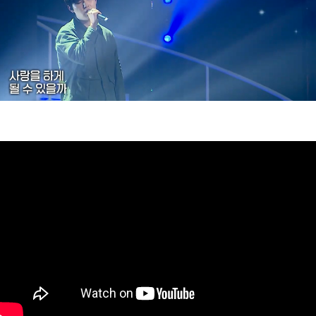
https://www.youtube.com/watch?v=9mL73ForXdw