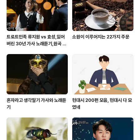
트로트민족 류지원 vs 효성,잃어
소원이 이루어지는 22가지 주문
버린 30년 가사 노래듣기,원곡 설
운도 노래
혼자라고 생각말기 가사와 노래듣
현대시 200편 모음, 현대시 다 모
기
였네