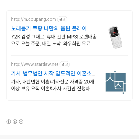
http://m.coupang.com
광고
노래듣기 쿠팡 나만의 음원 플레이
Y2K 감성 그대로, 휴대 간편 MP3! 로켓배송
으로 오늘 주문, 내일 도착. 와우회원 무료배
송, 30일 걱정없는 반품! 옛 추억의 노래.
http://www.startlaw.net
광고
가사 법무법인 시작 압도적인 이혼소송
승소사례
가사, 대한변협 이혼/가사전문 자격증 20개
이상 보유 오직 이혼&가사 사건만 진행하는
진짜 이혼전문로펌.
(새창열림)
로그 정보