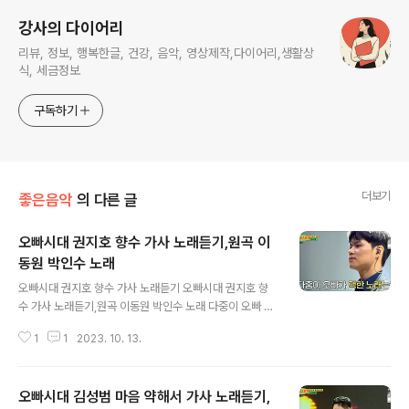
강사의 다이어리
리뷰, 정보, 행복한글, 건강, 음악, 영상제작,다이어리,생활상
식, 세금정보
구독하기
더보기
좋은음악
의 다른 글
오빠시대 권지호 향수 가사 노래듣기,원곡 이
동원 박인수 노래
글 내용
오빠시대 권지호 향수 가사 노래듣기 오빠시대 권지호 향
수 가사 노래듣기,원곡 이동원 박인수 노래 다중이 오빠 권
지호 전설 바다에 춤추는 밤물결 같은 검은 귀밑머리 날리
1
1
2023. 10. 13.
는 어린 누이와 아무렇지도 않고 예쁠 것도 없는 사철 발 벗
은 아내가 따가운 햇살을 등에 지고 이삭 줍던 곳 그 곳이
차마 꿈엔들 잊힐리야 https://www.youtube.com/wat
오빠시대 김성범 마음 약해서 가사 노래듣기,
ch?v=ZG9KqdhHPJ8 넓은 벌 동쪽 끝으로 옛 이야기