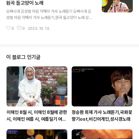
지줄대는 실개천이 휘돌아 나가고 얼룩배기 황소가 해설피
원곡 들고양이 노래
글 내용
금빛 게으른 울음을 우는 곳 그 곳이 차마 꿈엔들 잊힐리야
오빠시대 김성범 마음 약해서 가사 노래듣기 오빠시대 김
질화로에 재가 식어지면 비인 밭에 밤바람 소리 말을 달리
성범 마음 약해서 가사 노래듣기,원곡 들고양이 노래 삼천
고 엷은 졸음에 겨운 늙으신 아버지가 짚베개를 돗아 고이
포 돌고래 오빠 김성범 생각하면 그얼마나 정다웠던가 나
시는 곳 그 곳이 차마 꿈엔들 잊힐리야 흙에서 자란 내 마음
0
0
2023. 10. 13.
혼자서 길을가면 눈앞을 가려 뜨거운 눈물이 흘러내리네
파란 하늘..
마음약해서 마음약해서 나는 너를 잡지 못했네 나는 너를
잡지 못했네 https://www.youtube.com/watch?v=Q
_o8NWzxmfI 마음약해서 잡지 못했네 돌아서던 그사람
혼자 남으니 쓸쓸하네요 내 마음 허전하네요 생각하면 그
이 블로그 인기글
얼마나 정다웠던가 나혼자서 길을가면 눈앞을 가려 뜨거운
눈물이 흘러내리네 마음약해서 마음약해서 나는 너를 잡지
못했네 생각하면 그얼마나 행복했던가 나혼자서 길을가면
눈앞을 가려 뜨거운 눈물이 흘러내리네 마음약해서 마음약
해서 가는 너를 잡지 못했네 마음약해서..
이해인 8월 시, 이해인 8월에 관한
정승환 희재 가사 노래듣기,국화꽃
시, 이해인 여름 시, 여름일기 여름
향기ost,비긴어게인,성시경노래
이 오면