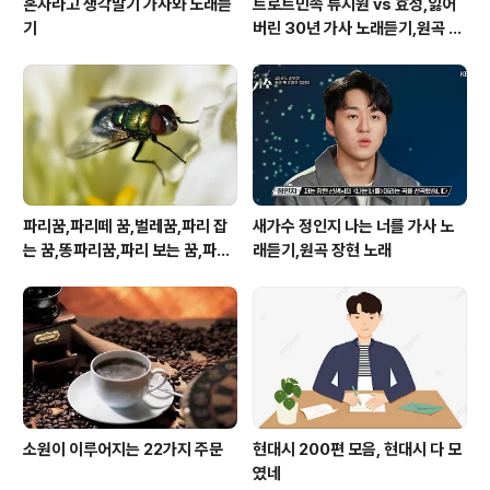
혼자라고 생각말기 가사와 노래듣
트로트민족 류지원 vs 효성,잃어
기
버린 30년 가사 노래듣기,원곡 설
운도 노래
파리꿈,파리떼 꿈,벌레꿈,파리 잡
새가수 정인지 나는 너를 가사 노
는 꿈,똥파리꿈,파리 보는 꿈,파리
래듣기,원곡 장현 노래
죽이는 꿈
소원이 이루어지는 22가지 주문
현대시 200편 모음, 현대시 다 모
였네