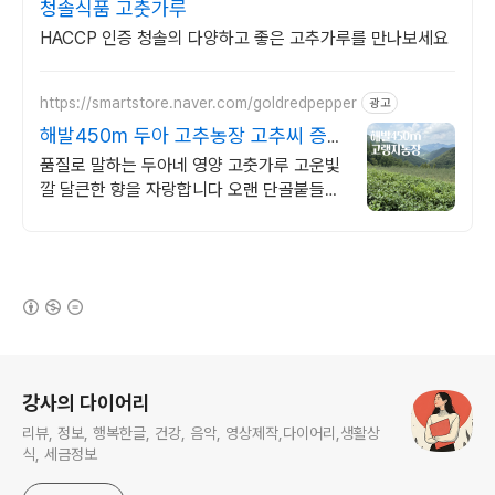
청솔식품 고춧가루
HACCP 인증 청솔의 다양하고 좋은 고추가루를 만나보세요
https://smartstore.naver.com/goldredpepper
광고
해발450m 두아 고추농장 고추씨 증
정!
품질로 말하는 두아네 영양 고춧가루 고운빛
깔 달큰한 향을 자랑합니다 오랜 단골붙들과
재구매율 높은 이유는 바로 고운빛깔과 달큰
한 향! 고춧가루 고민끝
(새창열림)
로그 정보
강사의 다이어리
리뷰, 정보, 행복한글, 건강, 음악, 영상제작,다이어리,생활상
식, 세금정보