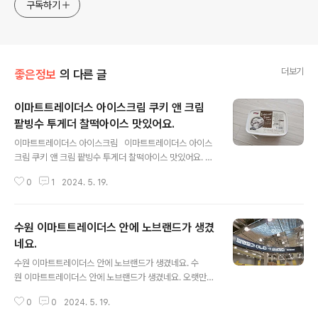
구독하기
더보기
좋은정보
의 다른 글
이마트트레이더스 아이스크림 쿠키 앤 크림
팥빙수 투게더 찰떡아이스 맛있어요.
글 내용
이마트트레이더스 아이스크림 이마트트레이더스 아이스
크림 쿠키 앤 크림 팥빙수 투게더 찰떡아이스 맛있어요. 날
씨도 더워지니까 아이스크림 생각이 나서이마트트레이더
0
1
2024. 5. 19.
스 간 김에 아이스크림사가지고 왔어요. 아래에 아이스크
림은쿠키앤크림인데, 넘 맛있어서 사와 버렸네요. 이마
트트레이더스 팥빙수도 인기 있는데쫀득 쫀득 찰떡아이스
수원 이마트트레이더스 안에 노브랜드가 생겼
도 너무 맛있어요.다음에는 요것을 사야겠어요. 쫀득 쫀
득 이마트트레이더스에서 이것 저것 다 사고남은 시간에
네요.
글 내용
먹은 콤비네이션 피자!!!피자 중에서 우리집 식구들이 제일
수원 이마트트레이더스 안에 노브랜드가 생겼네요. 수
좋아하는피자라고 할 수 있죠. 남는 피자는 집에와서 오븐
원 이마트트레이더스 안에 노브랜드가 생겼네요. 오랫만에
으로 구워 먹으면 진짜 맛있죠. [좋은정보] - 수원 이마트
수원 이마트트레이더스에 살 것이 있어서방문했다가 이마
트레이더스 안에 노브랜드가 생겼네요. 수원 이마트트레이
0
0
2024. 5. 19.
트트레이더스 2층에 노브랜드샵이생겼다는 것을 알게되었
더스 안에 노브랜드가 생겼네요.수원 이마트..