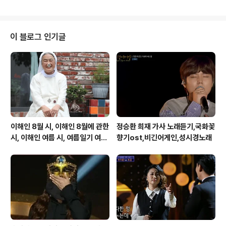
랑에 빠져썸 150ml COUPANG www.coupang.com
https://coupa.ng/bC1isT 하트시그널 드레스퍼퓸 썸
아일랜드 150ml COUPANG www.coupang.com htt
ps://coupa.ng/bC1jOi 하트시그널 드레스퍼퓸 하루에
이 블로그 인기글
썸 150ml COUPANG www.coupang.com https://c
oupa.ng/bC1j3h 하트시그널 드레스퍼퓸 썸의 온도 150
ml COUPANG www.coupang.com
이해인 8월 시, 이해인 8월에 관한
정승환 희재 가사 노래듣기,국화꽃
시, 이해인 여름 시, 여름일기 여름
향기ost,비긴어게인,성시경노래
이 오면