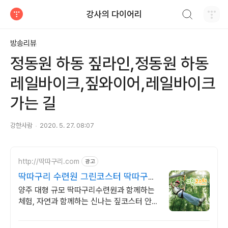
검색하기
강사의 다이어리
티스토리
방송리뷰
정동원 하동 짚라인,정동원 하동
레일바이크,짚와이어,레일바이크
가는 길
강한사람
2020. 5. 27. 08:07
http://딱따구리.com
광고
딱따구리 수련원 그린코스터 딱따구리
수련원 집코스터
양주 대형 규모 딱따구리수련원과 함께하는
체험, 자연과 함께하는 신나는 짚코스터 안전
장비 완비, 누구나 즐기는 숲속 짚라인 체험,
가족 연인 단체 맞춤 액티비티