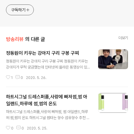
구독하기
더보기
방송리뷰
의 다른 글
정동원이 키우는 강아지 구리 구봉 구찌
글 내용
정동원이 키우는 강아지 구리 구봉 구찌 정동원이 키우는
강아지가 무척 궁금했는데 인터넷에 올라온 동영상이 있어
서 함께 보고 싶어 올립니다. 코로나와 집 공사로 한동안 못
1
0
2020. 5. 26.
본 정동원 강아지 구리 구봉이를 보는 정동원이 함께 노는
모습이 귀여웠답니다. 새로운 강아지 구찌를 소개하는 동
영상은 정동원TV 에 올려져 있답니다. 집공사 끝나고 즐겁
하트시그널 드레스퍼퓸,사랑에 빠져썸,썸 아
게 구리 구봉 구찌와 노는 동영상 찍어서 올려주시기 바랍
니다. 미스터트롯 정동원을 응원합니다.
일랜드,하루에 썸,썸의 온도
글 내용
하트시그널 드레스퍼퓸,사랑에 빠져썸, 썸 아일랜드,하루
에 썸,썸의 온도 하트시그널 썸타는 향수 섬유향수 추천 하
트시그널 썸을 사랑으로 연결해 주는 향기는 무엇일까요?
0
0
2020. 5. 25.
https://coupa.ng/bC1hPU 하트시그널 드레스퍼퓸 사