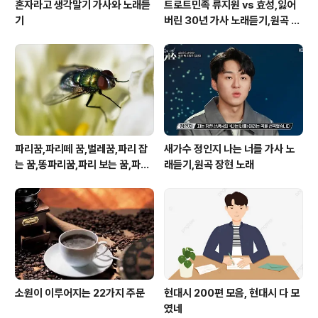
혼자라고 생각말기 가사와 노래듣
트로트민족 류지원 vs 효성,잃어
기
버린 30년 가사 노래듣기,원곡 설
운도 노래
파리꿈,파리떼 꿈,벌레꿈,파리 잡
새가수 정인지 나는 너를 가사 노
는 꿈,똥파리꿈,파리 보는 꿈,파리
래듣기,원곡 장현 노래
죽이는 꿈
소원이 이루어지는 22가지 주문
현대시 200편 모음, 현대시 다 모
였네