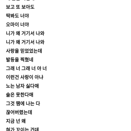
보고 또 보아도
딱봐도 너야
오마이 너야
니가 왜 거기서 나와
니가 왜 거기서 나와
사랑을 믿었었는데
발등을 찍혔네
그래 너 그래 너 야 너
이런건 사랑이 아냐
노는 남자 싫다매
술은 못한다매
그것 땜에 나는 다
끊어버렸는데
지금 넌 왜
혀가 꼬이는 건데