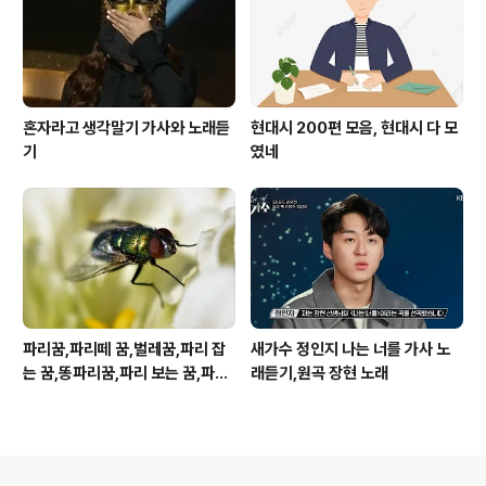
혼자라고 생각말기 가사와 노래듣
현대시 200편 모음, 현대시 다 모
기
였네
파리꿈,파리떼 꿈,벌레꿈,파리 잡
새가수 정인지 나는 너를 가사 노
는 꿈,똥파리꿈,파리 보는 꿈,파리
래듣기,원곡 장현 노래
죽이는 꿈