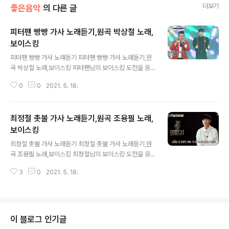
더보기
좋은음악
의 다른 글
피터팬 빵빵 가사 노래듣기,원곡 박상철 노래,
보이스킹
글 내용
피터팬 빵빵 가사 노래듣기 피터팬 빵빵 가사 노래듣기,원
곡 박상철 노래,보이스킹 피터팬님의 보이스킹 도전을 응
원합니다 https://tv.kakao.com/v/419210831 빵빵빵
0
0
2021. 5. 18.
빵 빵빠라빵빠라 빵빠라빵빠 빵빵 빵빵 빵빵빵빵 빵빵 빵
빵 덜컹 덜컹 달려간다 시골버스야 힘차게 달려간다 빵빵
빵빵 기적을 울리며 신나게 달려간다 추억이 살아 숨 쉬는
최정철 촛불 가사 노래듣기,원곡 조용필 노래,
이곳 내 고향 정든 시골길 옆집 뒷집 시골 아줌마 옆집 아저
씨 언니 오빠들 다 태우고 달려간다 빵빵 빵빵 동쪽으로 가
보이스킹
글 내용
면 동해바다 서쪽엔 서해바다 남쪽에는 한라산 북쪽엔 백
최정철 촛불 가사 노래듣기 최정철 촛불 가사 노래듣기,원
두산 달리고 달리고 달리고 달려라 내 꿈도 싣고 달려라 빵
곡 조용필 노래,보이스킹 최정철님의 보이스킹 도전을 응
빵빵빵 기적을 울리며 시골버스 달려간다 빵빵빵빵 기적을
원합니다 https://tv.kakao.com/v/419210013 그대는
울리며 시골버스 달려간다 빵빵빵빵 빵빠라빵빠라 빵빠라
3
0
2021. 5. 18.
왜 촛불을 키셨나요 그대는 왜 촛불을 키셨나요 연약한 이
빵빠 빵빵 빵빵 빵빵빵빵 빵빵 ..
여인은 누구에게 말할까요 사랑의 촛불이여 여인의 눈물이
여 너 마저 꺼진다면 꺼진다면 꺼진다면 바람아 멈추어라
촛불을 지켜다오 바람아 멈추어라 촛불을 지켜다오 연약한
이 여인을 누가 누가 누가 지키랴 그대는 왜 촛불을 키셨나
이 블로그 인기글
요 그대는 왜 촛불을 키셨나요 끝없는 그리움은 누구에게