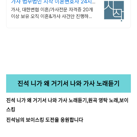
가사 법무법인 시작 이혼변호사 24시
간 비밀상담
가사, 대한변협 이혼/가사전문 자격증 20개
이상 보유 오직 이혼&가사 사건만 진행하는
진짜 이혼전문로펌.
진석 니가 왜 거기서 나와 가사 노래듣기
진석 니가 왜 거기서 나와 가사 노래듣기,원곡 영탁 노래,보이
스킹
진석님의 보이스킹 도전을 응원합니다
https://tv.kakao.com/v/419210915