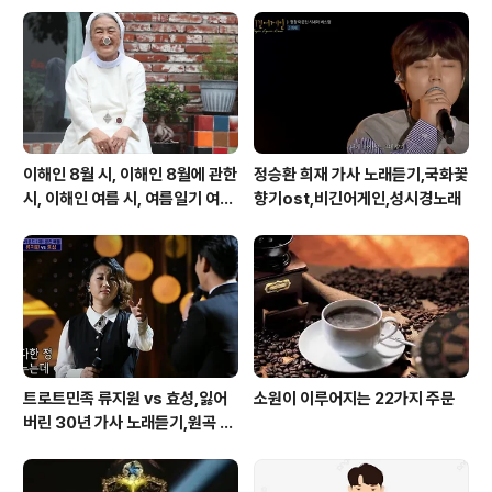
말할까요 철없는 촛불이여 외로운 불빛이여 너 마저 꺼진
다면 꺼진다면 꺼진다면 바람아 멈추어라 촛불을 지켜다오
바람아 멈추어라 촛불을 지켜다오 연약한 이 여인을 누가
누가 누가 지키랴 가수 최정철..
이해인 8월 시, 이해인 8월에 관한
정승환 희재 가사 노래듣기,국화꽃
시, 이해인 여름 시, 여름일기 여름
향기ost,비긴어게인,성시경노래
이 오면
트로트민족 류지원 vs 효성,잃어
소원이 이루어지는 22가지 주문
버린 30년 가사 노래듣기,원곡 설
운도 노래