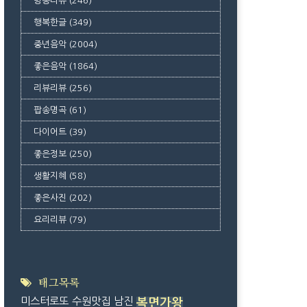
방송리뷰
(246)
행복한글
(349)
중년음악
(2004)
좋은음악
(1864)
리뷰리뷰
(256)
팝송명곡
(61)
다이어트
(39)
좋은정보
(250)
생활지혜
(58)
좋은사진
(202)
요리리뷰
(79)
태그목록
미스터로또
수원맛집
남진
복면가왕