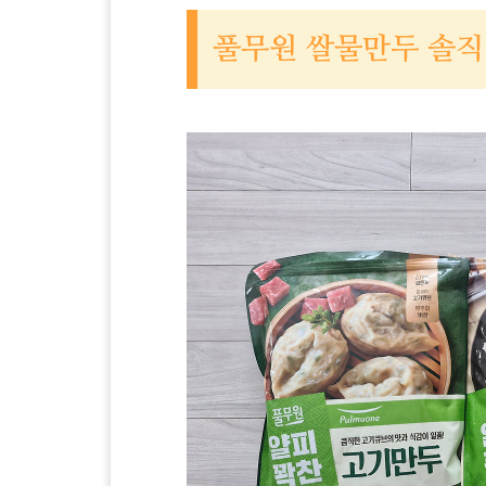
풀무원 쌀물만두 솔직