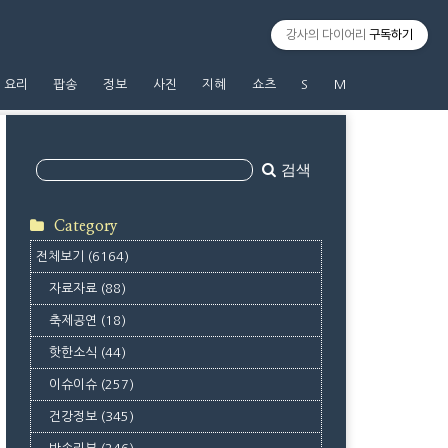
강사의 다이어리
구독하기
요리
팝송
정보
사진
지혜
쇼츠
S
M
검색
Category
전체보기
(6164)
자료자료
(88)
축제공연
(18)
핫한소식
(44)
이슈이슈
(257)
건강정보
(345)