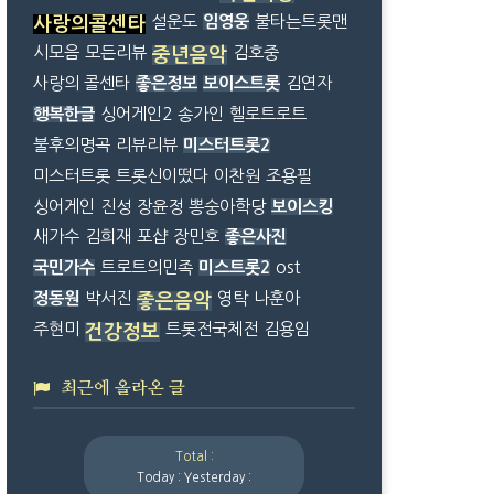
설운도
임영웅
불타는트롯맨
사랑의콜센타
시모음
모든리뷰
김호중
중년음악
사랑의 콜센타
좋은정보
보이스트롯
김연자
행복한글
싱어게인2
송가인
헬로트로트
불후의명곡
리뷰리뷰
미스터트롯2
미스터트롯
트롯신이떴다
이찬원
조용필
싱어게인
진성
장윤정
뽕숭아학당
보이스킹
새가수
김희재
포샵
장민호
좋은사진
국민가수
트로트의민족
미스트롯2
ost
정동원
박서진
영탁
나훈아
좋은음악
주현미
트롯전국체전
김용임
건강정보
최근에 올라온 글
Total :
Today :
Yesterday :