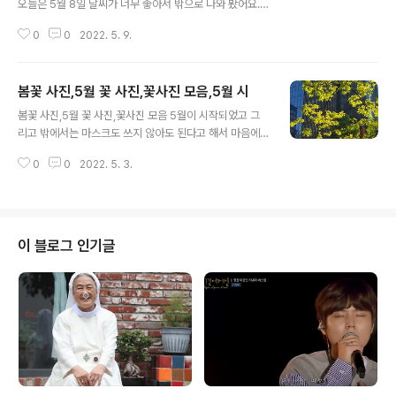
오늘은 5월 8일 날씨가 너무 좋아서 밖으로 나와 봤어요.
아파트 앞에 핀 이 꽃 이름이 무엇인지? 지금 찾아 봐야겠
0
0
2022. 5. 9.
어요 너무 활짝 피기 시작해서 깜짝 놀랐죠. 지난 주 까지
움추려 있었는데 너무 이쁘게 피어 있어요. 길가의 노란꽃
이름도 잘 모르겠더군요. 봄에 피는 들꽃들 너무 너무 예쁩
봄꽃 사진,5월 꽃 사진,꽃사진 모음,5월 시
니다. 이제 마스크도 벗고 마음껏 공기 마시면서 지내는 날
글 내용
들이 곧 오길 기대하고 있습니다 https://www.youtube.
봄꽃 사진,5월 꽃 사진,꽃사진 모음 5월이 시작되었고 그
com/watch?v=wgM4qfVsbhQ https://www.youtu
리고 밖에서는 마스크도 쓰지 않아도 된다고 해서 마음에
be.com/watch?v=w06urn3PZ1g 2022년 무료 농협
조금의 안도감이 들었네요. 오늘은 오후 지인을 만나기로
운세,무료 농협토정비결 2022년 무료 농협운세,무료 농협
0
0
2022. 5. 3.
서울에 올라갔는데요. 차를 기다리다 피어있는 봄꽃들을
토정비결 2022년 무료 농협운세,..
찍어 보았습니다. 좀 더 여유가 있으면 많이 찍고 싶었지만
기다리던 차가 와서 여유 없이 찍은 2022년 5월 봄꽃 들
입니다 오월 / 김영랑 / 시인 들길은 마을에 들자 붉어지고
마을 골목은 들로 내려서자 푸르러진다 바람은 넘실 천(千)
이 블로그 인기글
이랑 만(萬)이랑 이랑이랑 햇빛이 갈라지고 보리도 허리통
이 부끄럽게 드러났다. 꾀꼬리는 여태 혼자 날아볼 줄 모르
나니 암컷이라 쫓길 뿐 수놈이라 쫓을 뿐 황금 빛난 길이 어
지럴 뿐 얇은 단장하고 아양 가득 차 있는 산봉우리야 오늘
밤 너 어디로 가버리련?..