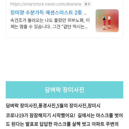
https://smartstore.naver.com/deararia
광고
장미향 수분가득 에센스미스트 2중 히
알루론산 수분폭탄
속건조가 불러오는 나도 몰랐던 피부노화, 이
제는 멈출 수 있습니다. 그건 "겉만 적시는
물"입니다. 속까지 스며드는 진짜 보습, 필요
할 때 입니다.
담벼락 장미사진
담벼락 장미사진,풍경사진,5월의 장미사진,장미시
코로나19가 잠잠해지기 시작했어요! 길에서는 마스크를 벗어
도 된다는 발표로 답답한 마스크를 살짝 벗고 아파트 주변의