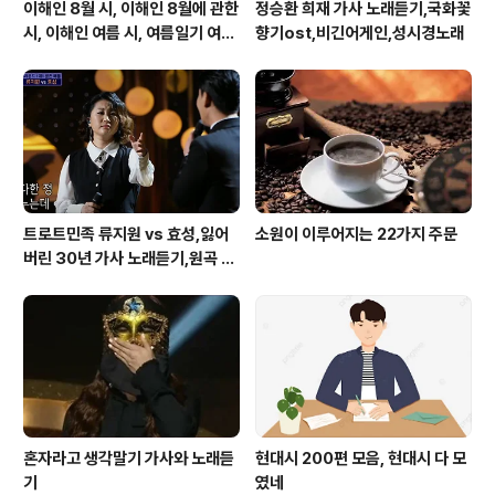
이해인 8월 시, 이해인 8월에 관한
정승환 희재 가사 노래듣기,국화꽃
시, 이해인 여름 시, 여름일기 여름
향기ost,비긴어게인,성시경노래
이 오면
트로트민족 류지원 vs 효성,잃어
소원이 이루어지는 22가지 주문
버린 30년 가사 노래듣기,원곡 설
운도 노래
혼자라고 생각말기 가사와 노래듣
현대시 200편 모음, 현대시 다 모
기
였네