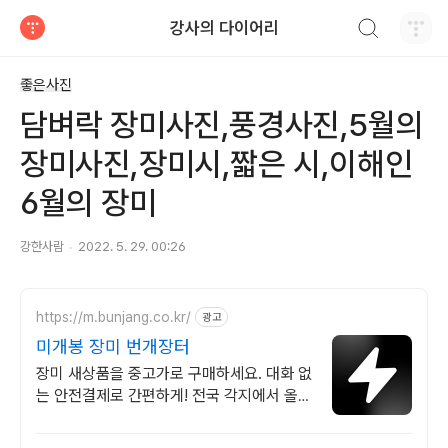
검색하기
강사의 다이어리
티스토리
좋은사진
담벼락 장미사진,풍경사진,5월의
장미사진,장미시,짧은 시,이해인
6월의 장미
강한사람
2022. 5. 29. 00:26
https://m.bunjang.co.kr/
광고
미개봉 장미 번개장터
장미 새상품을 중고가로 구매하세요. 대화 없
는 안전결제로 간편하게! 전국 각지에서 올라
오는 전국구 최다 상품 매일 10만 개 이상의
신규 상품 업로드