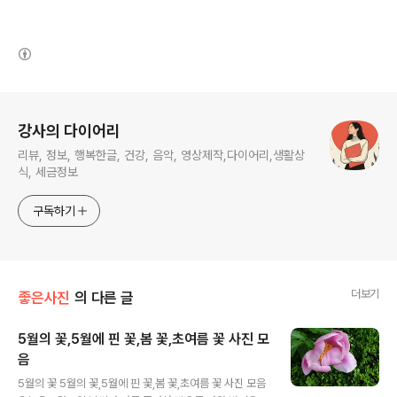
(새창열림)
로그 정보
강사의 다이어리
리뷰, 정보, 행복한글, 건강, 음악, 영상제작,다이어리,생활상
식, 세금정보
구독하기
더보기
좋은사진
의 다른 글
5월의 꽃,5월에 핀 꽃,봄 꽃,초여름 꽃 사진 모
음
글 내용
5월의 꽃 5월의 꽃,5월에 핀 꽃,봄 꽃,초여름 꽃 사진 모음