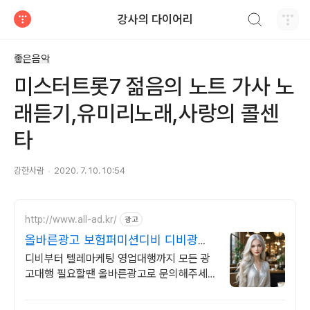
검색하기
강사의 다이어리
티스토리
좋은음악
미스터트롯7 젊음의 노트 가사 노
래듣기,유미리노래,사랑의 콜센
타
강한사람
2020. 7. 10. 10:54
http://www.all-ad.kr/
광고
올바른광고 보험퍼미션디비 디비광고
CPA전문 실행사
디비부터 텔레마케팅 영업대행까지 모든 광
고대행 필요할땐 올바른광고로 문의해주세
요.