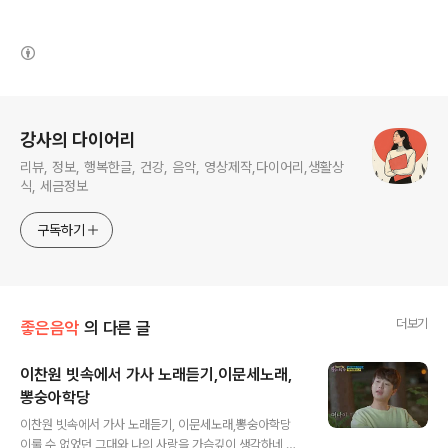
(새창열림)
로그 정보
강사의 다이어리
리뷰, 정보, 행복한글, 건강, 음악, 영상제작,다이어리,생활상
식, 세금정보
구독하기
더보기
좋은음악
의 다른 글
이찬원 빗속에서 가사 노래듣기,이문세노래,
뽕숭아학당
글 내용
이찬원 빗속에서 가사 노래듣기, 이문세노래,뽕숭아학당
이룰 수 없었던 그대와 나의 사랑을 가슴깊이 생각하네 온