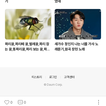
기
였네
파리꿈,파리떼 꿈,벌레꿈,파리 잡
새가수 정인지 나는 너를 가사 노
는 꿈,똥파리꿈,파리 보는 꿈,파리
래듣기,원곡 장현 노래
죽이는 꿈
의안내
티스토리
로그인
고객센터
© Daum Corp.
0
0