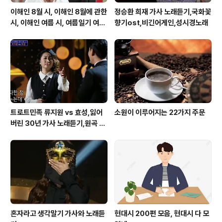
이해인 8월 시, 이해인 8월에 관한
정승환 희재 가사 노래듣기,국화꽃
시, 이해인 여름 시, 여름일기 여름
향기ost,비긴어게인,성시경노래
이 오면
트로트민족 류지원 vs 효성,잃어
소원이 이루어지는 22가지 주문
버린 30년 가사 노래듣기,원곡 설
운도 노래
혼자라고 생각말기 가사와 노래듣
현대시 200편 모음, 현대시 다 모