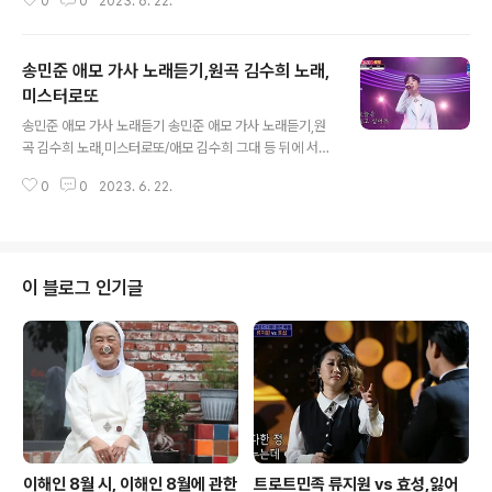
0
0
2023. 6. 22.
은 사람아 고향으로 갑시다/고향으로 가는 배 꿈을 실은 작
은 배 고향으로 가는 배 꿈을 실은 작은 배 정을 잃은 사람
아 고향으로 갑시다 산과 산이 마주쳐 소곤대는 남촌에 아
송민준 애모 가사 노래듣기,원곡 김수희 노래,
침 햇살 다정히 풀잎마다 반기니 고향으로 가는 배 꿈을 실
은 작은 배 정을 잃은 사람아 고향으로 갑시다 산비둘기 쌍
미스터로또
글 내용
쌍이 짝을 찾는 남촌에 피리 부는 목동의 옛 노래가 그리운
송민준 애모 가사 노래듣기 송민준 애모 가사 노래듣기,원
고향으로 가는 배 꿈을 실은 작은 배 정을 잃은 사람아 고향
곡 김수희 노래,미스터로또/애모 김수희 그대 등 뒤에 서
으로 갑시다 고향으로 가는 배 꿈을 실은 작은 배 정을 잃은
면/내 눈은 젖어드는데/사랑 때문에 침묵해야 할 나는 당신
사람아 고향으로 갑시다 고향으로 갑시다 [이슈이슈] - 송
0
0
2023. 6. 22.
의 여자/그리고 추억이 있는 한/당신은 나의 남자여 그대
민준&박지현 '빗속..
가슴에 얼굴을 묻고 오늘은 울고 싶어라 세월의 강 넘어 우
리 사랑은 눈물 속에 흔들리는데 얼만큼 나 더 살아야 그대
를 잊을 수 있나 한 마디 말이 모자라서 다가설 수 없는 사
람아 그대 앞에만 서면 나는 왜 작아지는가 그대 등 뒤에 서
이 블로그 인기글
면 내 눈은 젖어드는데 사랑 때문에 침묵해야 할 나는 당신
의 여자 그리고 추억이 있는 한 당신은 나의 남자여 그대 앞
에만 서면 나는 왜 작아지는가 그대 등 뒤에 서면 내 눈은
젖어 드는데 사랑 때문에 침묵해야 할 나는 당신의 여자 그
리고 추억이 있는 한 ..
이해인 8월 시, 이해인 8월에 관한
트로트민족 류지원 vs 효성,잃어