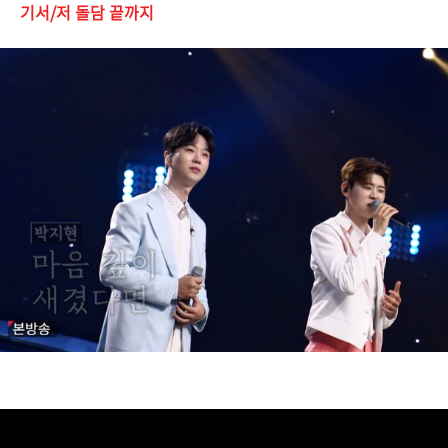
기서/저 돌담 끝까지