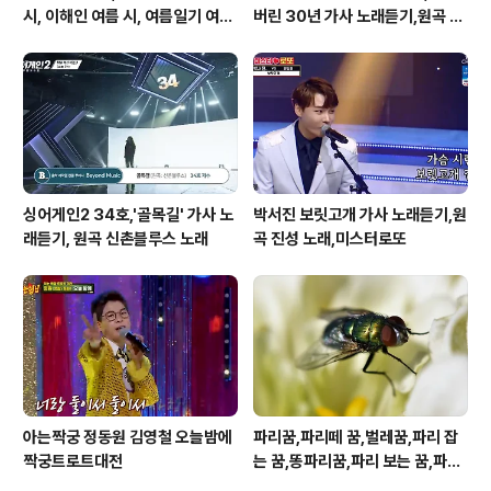
시, 이해인 여름 시, 여름일기 여름
버린 30년 가사 노래듣기,원곡 설
이 오면
운도 노래
싱어게인2 34호,'골목길' 가사 노
박서진 보릿고개 가사 노래듣기,원
래듣기, 원곡 신촌블루스 노래
곡 진성 노래,미스터로또
아는짝궁 정동원 김영철 오늘밤에
파리꿈,파리떼 꿈,벌레꿈,파리 잡
짝궁트로트대전
는 꿈,똥파리꿈,파리 보는 꿈,파리
죽이는 꿈