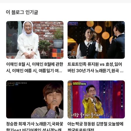
각하면 이혼은 생각 많이 하시고 하셔야 할 듯 합니다. 자녀
를 생각하면 불륜도 하면 안 될 것 같습니다. 결혼은 약속입
이 블로그 인기글
니다. 부부의세계도 피해를 입는 것은 주인공 아들이 가장
갈등을 많이 하고 부모 사이에서 가장 방황하고 있습니다.
닥터포스터 무료보기와 줄거리입니다. https://7505.tist
ory.com/entry/%EB%8B%A5%ED%84%B0%E
D%8F%AC..
이해인 8월 시, 이해인 8월에 관한
트로트민족 류지원 vs 효성,잃어
시, 이해인 여름 시, 여름일기 여름
버린 30년 가사 노래듣기,원곡 설
이 오면
운도 노래
정승환 희재 가사 노래듣기,국화꽃
아는짝궁 정동원 김영철 오늘밤에
향기ost,비긴어게인,성시경노래
짝궁트로트대전