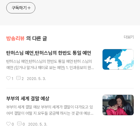
구독하기
더보기
방송리뷰
의 다른 글
탄허스님 예언,탄허스님의 한반도 통일 예언
글 내용
탄허스님 예언,탄허스님의 한반도 통일 예언 탄허 스님의
예언 (믿거나 말거나 재미로 보는 예언) 1. 인과응보의 원리
로 일본은 조선을 지배하려 하였으나, 천운이 조선을 보전
1
2
2020. 5. 3.
하니 일본 선조들이 저지른 죄악이 후손들에게 전해질 것
이며 힘든 역경과 고난에도 동양의 전통적 가치를 중시하
며 남을 해칠 줄 모르는 조선민족은 그 미래가 밝을 것이다.
부부의 세계 결말 예상
2. 1949년 기축년에 개미 떼 수천마리가 서로 싸움을 하
글 내용
여 법당과 중대 뜰에 죽어있는 모습이 너무나 불길하게 느
부부의 세계 결말 예상 부부의 세계가 결말이 다가오고 있
껴 역학 원리를 분석하여 내년에 남북 간의 민족상잔이 벌
어서 결말이 어떨 지 모두들 궁금해 하시는 것 같아 예상을
어질 것을 예측, 1950년 6월25일 한국전쟁 발발 3. 세계
한번 적어봤습니다. 원작인 닥터포스터와 너무 똑같아서
국제정치 핵심은 남북분단의 종결이며, 그것은 천륜이고
0
0
2020. 5. 3.
결말도 같을 것 같습니다. 원작 닥터포스터 무료보기 올려
하늘의 섭리로서 서양문명의 한계점이 들어나며 동양사상
드릴테니 한번 보시기 바랍니다. 제가 생각해도 부부가 이
의 기폭제가 될 것이다. 4. 역..
혼을 하면 자녀가 가장 피해를 입을 것 같습니다. 자녀를 생