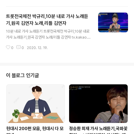
걷는 이 마음 그 사람~은 모를꺼야 모르~실꺼야 비에 젖어
슬픔에 젖어 눈물에 젖~어 하염없이 걷고 있네 밤비~ 내리
트롯전국체전 박규리,10분 내로 가사 노래듣
는 영~동교 잊어야지 하면서도 못잊는 것은 미련 미련 미
련 때문인가봐 밤비 내리는 영동교~를 헤매도는 이 마음
기,원곡 김연자 노래,리틀 김연자
글 내용
그 사람~은 모를꺼야 모르~실꺼야 비에 젖어 슬픔에 젖어
10분 내로 가사 노래듣기 트롯전국체전 박규리,10분 내로
아픔에 젖~어 하염없이 헤매이네 밤비~ 내리는 영~동교
가사 노래듣기,원곡 김연자 노래/리틀 김연자 tv.kakao.c
생각말자 하면서도 생각하는 건 미련 미련 미련 때문인가
om/v/415038319 그래요 믿어줄게요 나만 사랑한다면
봐 농협 2021년 무료 토정비결,2021년 농협 운세 농협 2
0
0
2020. 12. 19.
딱한가지만 약속해줘요 내가 전화할땐 늦어도 십분내로 내
021년 ..
게로 달려와요 꾸물대지 말고 핑계대지 말고 옆길로 세지
도 말고 여자는 꽃이랍니다 혼자두지 말아요 당신 가슴에
영원히 지지 않는 꽃이 될래요 십분내로 그래요 믿어줄게
요 나만 사랑한다면 딱한가지만 약속해줘요 세상 끝나도록
이 블로그 인기글
바람이 분다해도 눈보라 친다해도 나만 사랑한다 나만 생
각한다 그렇게 약속해줘요 당신은 나만에 남자 나는 당신
에 여자 언제나 멋진 당신 가슴에 안겨 꽃이 될래요 십분내
로 삼성생명 무료 토정비결,무료운세,2021년 무료토정비
결,무료오늘의운세,무료주간운세 삼성생명..
현대시 200편 모음, 현대시 다 모
정승환 희재 가사 노래듣기,국화꽃