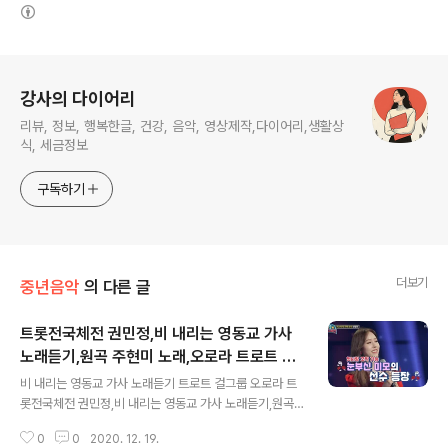
(새창열림)
로그 정보
강사의 다이어리
리뷰, 정보, 행복한글, 건강, 음악, 영상제작,다이어리,생활상
식, 세금정보
구독하기
더보기
중년음악
의 다른 글
트롯전국체전 권민정,비 내리는 영동교 가사
노래듣기,원곡 주현미 노래,오로라 트로트 걸
글 내용
그룹
비 내리는 영동교 가사 노래듣기 트로트 걸그룹 오로라 트
롯전국체전 권민정,비 내리는 영동교 가사 노래듣기,원곡
주현미 노래 별6개로 탈락 위기 youtu.be/eTnXKRJPlI
0
0
2020. 12. 19.
E youtu.be/ZIZhJ0acwig 밤비 내리는 영동교~를 홀로