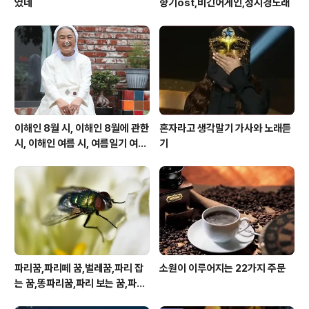
였네
향기ost,비긴어게인,성시경노래
이해인 8월 시, 이해인 8월에 관한
혼자라고 생각말기 가사와 노래듣
시, 이해인 여름 시, 여름일기 여름
기
이 오면
파리꿈,파리떼 꿈,벌레꿈,파리 잡
소원이 이루어지는 22가지 주문
는 꿈,똥파리꿈,파리 보는 꿈,파리
죽이는 꿈