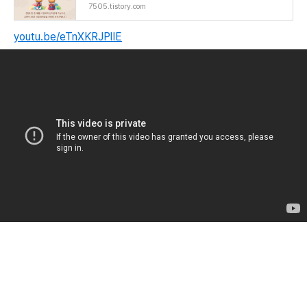
7505.tistory.com
youtu.be/eTnXKRJPlIE