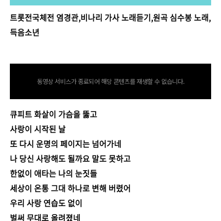
트롯전국체전 염경관,비나리 가사 노래듣기,원곡 심수봉 노래,
득음소년
tv.kakao.com/v/415038673
동영상 서비스가 종료되어 해당 콘텐츠를 재생할 수 없습니다.
큐피트 화살이 가슴을 뚫고
사랑이 시작된 날
또 다시 운명의 페이지는 넘어가네
나 당신 사랑해도 될까요 말도 못하고
한없이 애타는 나의 눈짓들
세상이 온통 그대 하나로 변해 버렸어
우리 사랑 연습도 없이
벌써 무대로 올려졌네