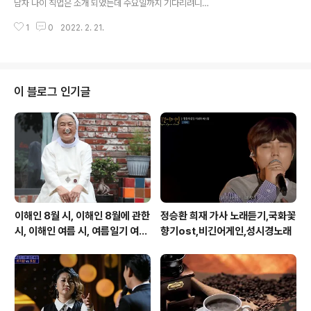
남자 나이 직업은 소개 되었는데 수요일까지 기다리려니
진 이벤트, 서울시에 갔더니 서울시 후원 가족사진 이벤트
너무 궁금해서 찾아 보았습니다. 이번 기수는 여자들의 직
로 광고가 바뀌어서 나와서 뭔가 이상했지만 그래도 100
1
0
2022. 2. 21.
업이 좋은 듯 합니다 방송전이라 방송 이후에 다시 올리겠
만원 이상 되는 앨범과 액자를 사지 말자는 굳..
습니다 6기 솔로 인스타도 찾았답니다 6기 솔로 여성 나이
직업,6기 솔로 인스타,6기 남자 첫인상,6기 여자첫인상,6
기 남자직업 나이 솔로 6기 자기 소개,솔로 6기 직업 나이
소개,첫인상,남자직업 나이 솔로 6기 자기 소개,솔로 6기
이 블로그 인기글
직업 나이 소개,첫인상,남자직업 나이 솔로 6기 자기 소개
솔로 6기 자기 소개,솔로 6기 직업 나이 소개 솔로6기 직
업은 다양할 것 같아 솔로 6기 두번째 방송일을 기다렸는
데요. 과연 직업을 밝히고 마음이 달라질지 궁금하 7505.t
istory.c..
이해인 8월 시, 이해인 8월에 관한
정승환 희재 가사 노래듣기,국화꽃
시, 이해인 여름 시, 여름일기 여름
향기ost,비긴어게인,성시경노래
이 오면