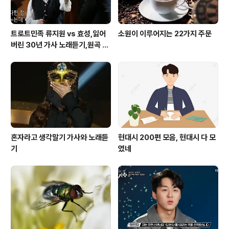
트로트민족 류지원 vs 효성,잃어
소원이 이루어지는 22가지 주문
버린 30년 가사 노래듣기,원곡 설
운도 노래
혼자라고 생각말기 가사와 노래듣
현대시 200편 모음, 현대시 다 모
기
였네