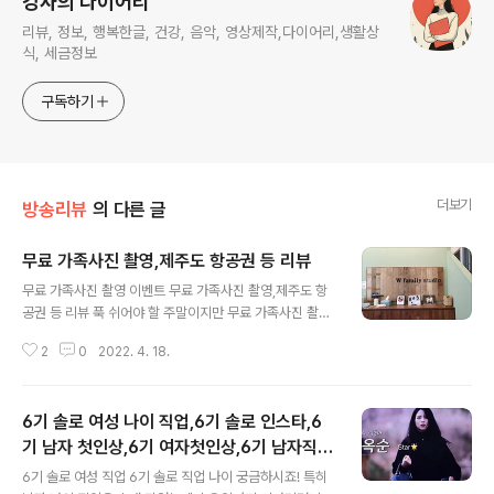
강사의 다이어리
리뷰, 정보, 행복한글, 건강, 음악, 영상제작,다이어리,생활상
식, 세금정보
구독하기
더보기
방송리뷰
의 다른 글
무료 가족사진 촬영,제주도 항공권 등 리뷰
글 내용
무료 가족사진 촬영 이벤트 무료 가족사진 촬영,제주도 항
공권 등 리뷰 푹 쉬어야 할 주말이지만 무료 가족사진 촬영
이라는 이벤트를 신청한 지인을 따라서 사진을 찍는 장소
2
0
2022. 4. 18.
로 가게 되었는데요 최근에 페이스북 인스타 카카오스토리
에 장소만 빼고 정부기관에서 주체하는 무료 가족사진찍기
이벤트라면서 올린 글 때문에 모두들 진짜인 줄 알고 나만
6기 솔로 여성 나이 직업,6기 솔로 인스타,6
당첨 되었나 싶어서 모두들 사진을 찍으러 온 것 같더군요.
제가 있는 곳은 수원이라 수원시에서 후원하는 타이틀로
기 남자 첫인상,6기 여자첫인상,6기 남자직업
글 내용
광고가 나왔고 정말 수원시에서 주체하는 건 줄 알았습니
나이
6기 솔로 여성 직업 6기 솔로 직업 나이 궁금하시죠! 특히
다. 그런데 제가 화성시에 갔더니 화성시 주체 무료 가족사