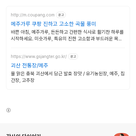
http://m.coupang.com
광고
메주가루 쿠팡 진하고 고소한 곡물 풍미
바쁜 아침, 메주가루, 든든하고 간편한 식사로 활기찬 하루를
시작하세요. 미숫가루, 특유의 진한 고소함과 부드러운 목넘
김을 지금 경험하세요!
https://www.gsjangter.go.kr/
광고
괴산 전통장/메주
물 맑은 충북 괴산에서 담근 발효 장맛 / 유기농된장, 메주, 집
간장, 고추장
(새창열림)
로그 정보