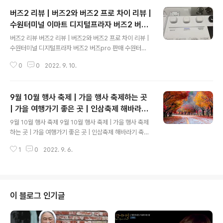
버즈2 리뷰 | 버즈2와 버즈2 프로 차이 리뷰 |
수원터미널 이마트 디지털프라자 버즈2 버즈
글 내용
pro 판매
버즈2 리뷰 버즈2 리뷰 | 버즈2와 버즈2 프로 차이 리뷰 |
수원터미널 디지털프라자 버즈2 버즈pro 판매 수원터미
널 근처 이마트 2층에 있는 디지털 프라자를 방문했습니
0
0
2022. 9. 10.
다. 평소 관심이 있는 버즈2 버즈pro를 보기도 하고 가전
제품을 보기도 했습니다. 생각보다 디지털프라자에는 다양
한 물건들이 많아서 구매하기가 편하고 좋았습니다. 삼성
9월 10월 행사 축제 | 가을 행사 축제하는 곳
갤럭시 버즈도 구버전 신버전 모두 모여 있어서 다양하게
볼 수 있었습니다. [버즈2 리뷰] 삼성전자 갤럭시 버즈2 화
| 가을 여행가기 좋은 곳 | 인삼축제 해바라기
글 내용
이트 보라 퍼플 그라파이트 올리브 4가지 색상으로 구성되
축제 가을꽃축제 수국축제 달빛야시장 축제
9월 10월 행사 축제 9월 10월 행사 축제 | 가을 행사 축제
어있습니다. 그중에서 저는 라벤더 색상이 예뻤습니다. 갤
오미자 축제
하는 곳 | 가을 여행가기 좋은 곳 | 인삼축제 해바라기 축제
럭시 버즈2의 박스 뒷면의 위쪽을 보시면 갤럭시 버즈2의
가을꽃축제 수국축제 달빛야시장 축제 오미자 축제 태풍이
대표적인 기능 4가지를 눈에 들어오기 쉽게 그림과 함께
1
0
2022. 9. 6.
몰고간 곳은 피해가 심하겠지만 그래도 가을이면 여행가기
나타낸 것을 확인하실 수 있고 갤..
좋은 계절이고 추석 연휴도 있어서 국내 여행을 계획하고
있다면 축제가 열리는 곳으로 가을 여해을 떠나보세요. 인
삼축제 해바라기 축제 수국축제 달빛야시장 축제 오미자
축제 등 이런 곳만 돌아다녀도 볼 것 먹을 것이 많을 것 같
이 블로그 인기글
아요. 여행 장소를 찾는 분에게 도움이 되셨으면 합니다. 제
22회 영광불갑산상사화축제2022.09.16~2022.09.25
예정전남 영광군 한강달빛야시장2022.09.10~2022.1