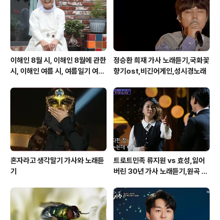
0.23예정서울 서초구 7일간의 동행축제2022.09.01~2
022.0..
이해인 8월 시, 이해인 8월에 관한
정승환 희재 가사 노래듣기,국화꽃
시, 이해인 여름 시, 여름일기 여름
향기ost,비긴어게인,성시경노래
이 오면
혼자라고 생각말기 가사와 노래듣
트로트민족 류지원 vs 효성,잃어
기
버린 30년 가사 노래듣기,원곡 설
운도 노래