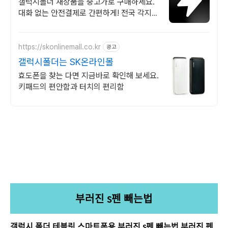
브랜드 중고거래
갤럭시폴더 새상품을 중고가로 구매하세요.
대화 없는 안전결제로 간편하게! 전국 각지에
서 올라오는 전국구 최다 상품 매일 10만 개
이상의 신규 상품 업로드
https://skonlinemall.co.kr
광고
갤럭시폴더는 SK온라인몰
효도폰을 찾는 다면 지금바로 확인해 보세요.
키패드의 편안함과 터치의 편리함
부러진 s펜 빼는법
갤럭시 폴더 테블릿 스마트폰용 부러진 s펜 빼는법,부러진 펜