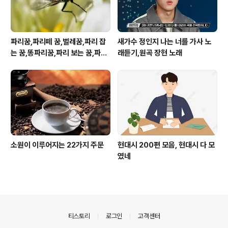
파리꿈,파리떼 꿈,벌레꿈,파리 잡
새가수 정인지 나는 너를 가사 노
는 꿈,똥파리꿈,파리 보는 꿈,파리
래듣기,원곡 장현 노래
죽이는 꿈
소원이 이루어지는 22가지 주문
현대시 200편 모음, 현대시 다 모
였네
의안내
티스토리
로그인
고객센터