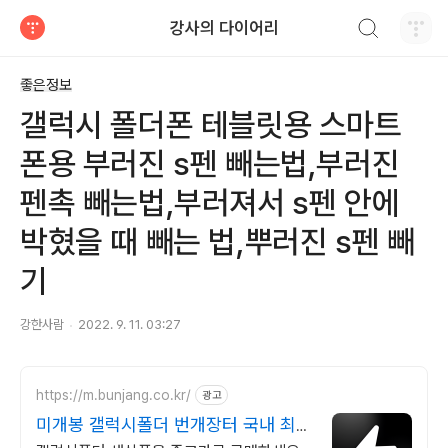
검색하기
강사의 다이어리
티스토리
좋은정보
갤럭시 폴더폰 테블릿용 스마트
폰용 부러진 s펜 빼는법,부러진
펜촉 빼는법,부러져서 s펜 안에
박혔을 때 빼는 법,뿌러진 s펜 빼
기
강한사람
2022. 9. 11. 03:27
https://m.bunjang.co.kr/
광고
미개봉 갤럭시폴더 번개장터 국내 최대