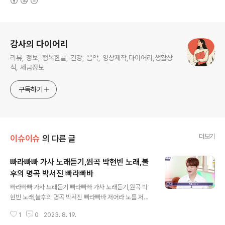
로그 정보
강사의 다이어리
리뷰, 정보, 행복한글, 건강, 음악, 영상제작,다이어리,생활상
식, 세금정보
구독하기
더보기
이슈이슈
의 다른 글
빠라빠빠 가사 노래듣기,원곡 박현빈 노래,불
후의 명곡 박서진 빠라빠바
글 내용
빠라빠빠 가사 노래듣기 빠라빠빠 가사 노래듣기,원곡 박
현빈 노래,불후의 명곡 박서진 빠라빠바 저어라 노를 저어/
턱까지 숨이 차도/힘차게 저어가야 한다 청춘의 이름으로/
1
0
2023. 8. 19.
미지의 꿈을 향해/끝까지 저어가야 한다 아쉬운 패배! 장구