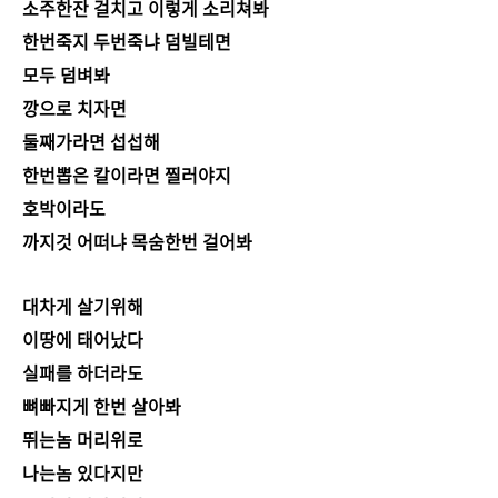
소주한잔 걸치고 이렇게 소리쳐봐
한번죽지 두번죽냐 덤빌테면
모두 덤벼봐
깡으로 치자면
둘째가라면 섭섭해
한번뽑은 칼이라면 찔러야지
호박이라도
까지것 어떠냐 목숨한번 걸어봐
대차게 살기위해
이땅에 태어났다
실패를 하더라도
뼈빠지게 한번 살아봐
뛰는놈 머리위로
나는놈 있다지만