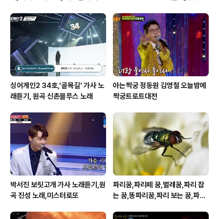
이 오면
운도 노래
싱어게인2 34호,'골목길' 가사 노
아는짝궁 정동원 김영철 오늘밤에
래듣기, 원곡 신촌블루스 노래
짝궁트로트대전
박서진 보릿고개 가사 노래듣기,원
파리꿈,파리떼 꿈,벌레꿈,파리 잡
곡 진성 노래,미스터로또
는 꿈,똥파리꿈,파리 보는 꿈,파리
죽이는 꿈