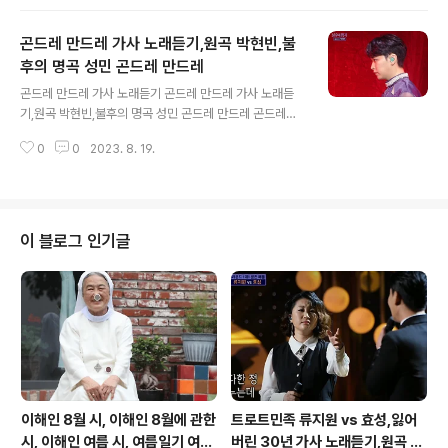
부대를 데리고 갔어야 했었나! 태권도 부대에 박서진이 3
표 차이로 졌답니다. 장구, 북 이런 것을 퍼포먼스로 보여주
곤드레 만드레 가사 노래듣기,원곡 박현빈,불
길 다음에는 https://tv.kakao.com/channel/265343
5/cliplink/440419279 https://tv.kakao.com/chan
후의 명곡 성민 곤드레 만드레
글 내용
nel/2653435/cliplink/440418438 달린다 달려간다
곤드레 만드레 가사 노래듣기 곤드레 만드레 가사 노래듣
턱까지 숨이 차도 힘차게 달려가야 한다 청춘의 이름으로
기,원곡 박현빈,불후의 명곡 성민 곤드레 만드레 곤드레만
미지의 꿈을 향해 끝까지 완주해야 한다 아무리 커다란 힘
드레/나는 취해버렸어/너의 사랑의 향기속에 빠져버렸어/
겨운 시련들이 버티고 서 있다 해..
0
0
2023. 8. 19.
곤드레만드레 나는 지쳐버렸어 나의 심장이 멎기전에/제발
돌아와 https://tv.kakao.com/channel/2653435/cli
plink/440419072 곤드레 만드레 나는 취해버렸어 너의
사랑의 향기속에 빠져버렸어 가진것은 없다지만 사랑으로
감싸줄게 진심어린 말하나 나는 너를 사랑해 비오는 날 흐
이 블로그 인기글
린날도 햇살처럼 안아줄게 너의 흔들리는 사랑을 꽃으로
피워줘 다시는 너를 울리지 않을거야 나의 여자로 만들거
야 내겐 언제나 너뿐이야 웃으며 내게 돌아와줘 곤드레만
드레 나는 취해버렸어 너의 사랑의 향기속에 빠져버렸어
곤드레만드레 나는 지쳐버렸어..
이해인 8월 시, 이해인 8월에 관한
트로트민족 류지원 vs 효성,잃어
시, 이해인 여름 시, 여름일기 여름
버린 30년 가사 노래듣기,원곡 설