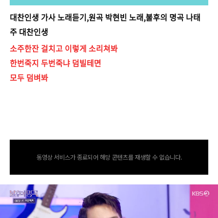
대찬인생 가사 노래듣기,원곡 박현빈 노래,불후의 명곡 나태
주 대찬인생
소주한잔 걸치고 이렇게 소리쳐봐
한번죽지 두번죽냐 덤빌테면
모두 덤벼봐
https://tv.kakao.com/channel/2653435/cliplink/44041
9516
동영상 서비스가 종료되어 해당 콘텐츠를 재생할 수 없습니다.