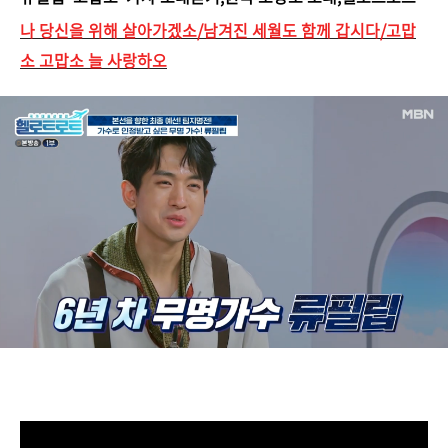
나 당신을 위해 살아가겠소/
남겨진 세월도 함께 갑시다/
고맙
소 고맙소 늘 사랑하오
https://tv.kakao.com/v/424157129