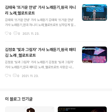
김태욱 '뜨거운 안녕' 가사 노래듣기,원곡 쟈니
리 노래,헬로트로트
글 내용
김태욱 '뜨거운 안녕' 가사 노래듣기 김태욱 '뜨거운 안녕'
가사 노래듣기,원곡 쟈니리 노래,헬로트로트 남자답게 말
하리라 안녕이라고/뜨겁게 뜨겁게 안녕이라고 https://tv.
0
0
2021. 11. 23.
kakao.com/v/424157125 또 다시 말해주오 사랑하고
있다고 별들이 다정히 손을 잡는 밤 기어이 가신다면 헤어
집시다 아프게 마음 새긴 그 말 한마디 보내고 밤마다 울음
김정호 '빛과 그림자' 가사 노래듣기,원곡 패티
이 나도 남자답게 말하리라 안녕이라고 뜨겁게 뜨겁게 안
녕이라고 또 다시 말해주오 사랑하고 있다고 비둘기 나란
김 노래 ,헬로트로트
글 내용
히 구구 대는데 기어이 떠난다면 보내 드리리 너무도 깊이
김정호 '빛과 그림자' 가사 노래듣기 김정호 '빛과 그림자'
맺힌 그 날밤 입술 긴긴 날 그리워 몸부림 쳐도 남자답게 말
가사 노래듣기,원곡 패티김 노래 ,헬로트로트 사랑은 나의
하리라 안녕이라고 뜨겁게 뜨겁게 안녕이라고 신장에 나쁜
천국/사랑은 나의 지옥/사랑하는 내마음은/빛과 그리고 그
음식,콩팥에 해로운 음식,신장을 망치는 습관,신장에 좋은
1
0
2021. 11. 23.
림자 https://tv.kakao.com/v/424157028 사랑은 나
음식 신장에 나쁜 음..
의 행복 사랑은 나의 불행 사랑하는 내 마음은 빛과 그리고
그림자 그대 눈동자 태양처럼 빛날때 나는 그대의 어두운
그림자 사랑은 나의 천국 사랑은 나의 지옥 사랑하는 내마
음은 빛과 그리고 그림자 그대 눈동자 태양처럼 빛날때 나
이 블로그 인기글
는 그대의 어두운 그림자 사랑은 나의 천국 사랑은 나의 지
옥 사랑하는 내마음은 빛과 그리고 그림자 신장에 나쁜 음