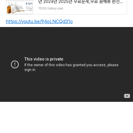
년 2024년 2025년 무료운세,무료 꿈해몽 완전
무료!
7505.tistory.com
https://youtu.be/94oLNCQd31o