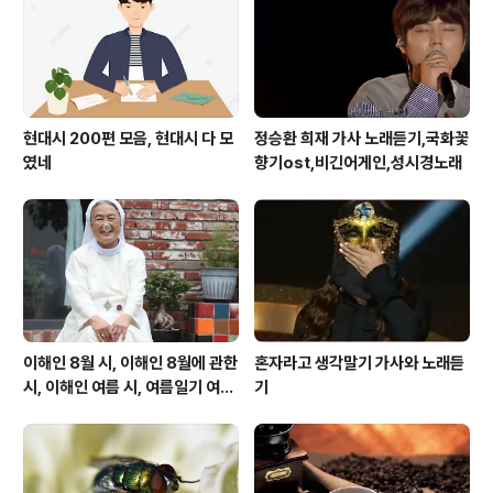
식,콩팥에 해로운 음식,신장을 망치는 습관,신장에 좋은 음
식 신장에 나쁜 음식,콩팥에 해로운 음식,신장을 망치는 습
관,신장에 좋..
현대시 200편 모음, 현대시 다 모
정승환 희재 가사 노래듣기,국화꽃
였네
향기ost,비긴어게인,성시경노래
이해인 8월 시, 이해인 8월에 관한
혼자라고 생각말기 가사와 노래듣
시, 이해인 여름 시, 여름일기 여름
기
이 오면