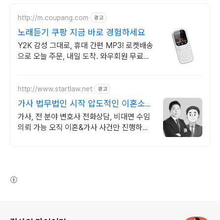
http://m.coupang.com
광고
노래듣기 쿠팡 지금 바로 경험하세요
Y2K 감성 그대로, 휴대 간편 MP3! 로켓배송
으로 오늘 주문, 내일 도착. 와우회원 무료배
송, 30일 걱정없는 반품! 옛 추억의 노래.
http://www.startlaw.net
광고
가사 법무법인 시작 압도적인 이혼소송
승소사례
가사, 전 분야 변호사 전화상담, 비대면 수임
의뢰 가능 오직 이혼&가사 사건만 진행하는
진짜 이혼전문로펌.
(새창열림)
로그 정보