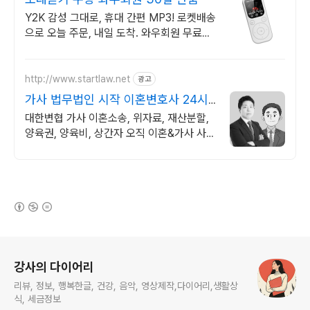
Y2K 감성 그대로, 휴대 간편 MP3! 로켓배송
으로 오늘 주문, 내일 도착. 와우회원 무료배
송, 30일 걱정없는 반품! 옛 추억의 노래.
http://www.startlaw.net
광고
가사 법무법인 시작 이혼변호사 24시
간 비밀상담
대한변협 가사 이혼소송, 위자료, 재산분할,
양육권, 양육비, 상간자 오직 이혼&가사 사건
만 진행하는 진짜 이혼전문로펌.
(새창열림)
로그 정보
강사의 다이어리
리뷰, 정보, 행복한글, 건강, 음악, 영상제작,다이어리,생활상
식, 세금정보