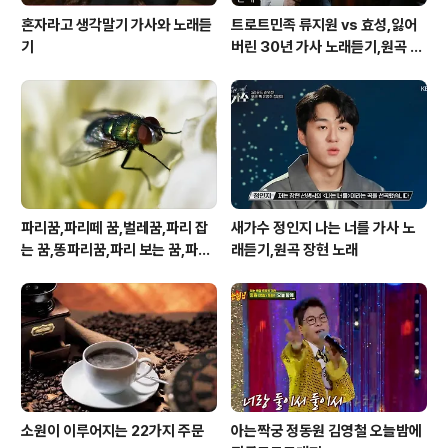
혼자라고 생각말기 가사와 노래듣
트로트민족 류지원 vs 효성,잃어
기
버린 30년 가사 노래듣기,원곡 설
운도 노래
파리꿈,파리떼 꿈,벌레꿈,파리 잡
새가수 정인지 나는 너를 가사 노
는 꿈,똥파리꿈,파리 보는 꿈,파리
래듣기,원곡 장현 노래
죽이는 꿈
소원이 이루어지는 22가지 주문
아는짝궁 정동원 김영철 오늘밤에