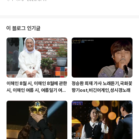
지 바쁘게 살지만 결국에 남는 건 너 하나 뿐이라는 걸/힘들
마 한 번 더 가자 다함..
지 하지만 우리에겐 희망이 있잖아 내가 너를 사랑하는데/
더이상 무엇이 필요하겠니 힘이 들때면 너를 생각해 하루
중에 바쁜 시간도 널 위해 참는거야 정말 미안해 현실에 매
달린 내가 오늘밤도 지친 몸으로 널 향해 걸어가는데 불이
이 블로그 인기글
켜진 너의 창문앞 초라한 골목길에서 오늘과 미래의 내 모
습을 지금은 알 수 없지만 너없이 백년을 혼자 사느니 너와
함께 하루를 살겠어 널 사랑해 기다려줘 네 앞에 서는 날까
지 많은 걸 느꼈지 바쁘게 살지만 결국에 남는 건 너 하나
뿐이라는 걸 힘들지 하지만 우리..
이해인 8월 시, 이해인 8월에 관한
정승환 희재 가사 노래듣기,국화꽃
시, 이해인 여름 시, 여름일기 여름
향기ost,비긴어게인,성시경노래
이 오면