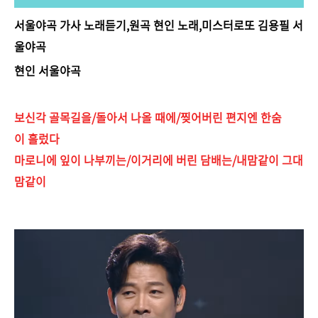
서울야곡 가사 노래듣기,원곡 현인 노래,미스터로또 김용필 서
울야곡
현인 서울야곡
보신각 골목길을/돌아서 나올 때에/찢어버린 편지엔 한숨
이 흘렀다
마로니에 잎이 나부끼는/이거리에 버린 담배는/내맘같이 그대
맘같이