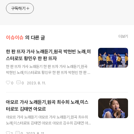
구독하기
더보기
이슈이슈
의 다른 글
한 판 뜨자 가사 노래듣기,원곡 박현빈 노래,미
스터로또 황민우 한 판 뜨자
글 내용
한 판 뜨자 가사 노래듣기 한 판 뜨자 가사 노래듣기,원곡
박현빈 노래,미스터로또 황민우 한 판 뜨자 박현빈 한 판 뜨
자 대한민국 국가대표야 워/그러니까 남자답게 슈팅 그까
0
0
2023. 8. 11.
이꺼 위풍당당 골인/찐 찐하게 딱! 한 판 뜨자/빈틈없이 어
디든 태극기 휘날리며 벅차게 노래불러 자유대한 나의 조
국 길이 빛내리라 월드컵 우리가 나간다(월드컵) 천하무적
아모르 가사 노래듣기,원곡 최수희 노래,미스
승리의 태극전사들(코리아) 대한민국 국가대표야 워 그러
니까 남자답게 슈팅 그까이꺼 위풍당당 골인 찐 찐하게 딱!
터로또 김태연 아모르
글 내용
한 판 뜨자 어디서든 툭차면 골! 인하는 공격에 (대한민국)
아모르 가사 노래듣기 아모르 가사 노래듣기,원곡 최수희
태클불가 컨트롤 기가 맥히는 패스 (대한민국) 사실은 그런
노래,미스터로또 김태연 아모르 아모르 김수희 김태연 아
만화는 아니지만 슛 향한 열정만은 뜨겁다 못해 부글부글
모르 널 사랑해 기다려줘 네 앞에 서는 날까지/많은 걸 느꼈
끓어 올라 온 관중석을 핫! 하게 달궜다 (대한민국) 붉은악
1
0
2023. 8. 11.