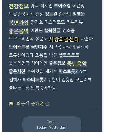
영탁
박서진
보이스킹
장윤정
건강정보
트롯전국체전
진성
정동원
송가인
임영웅
장민호
미스터로또
리뷰리뷰
복면가왕
이찬원
행복한글
김호중
좋은음악
트로트의민족
설운도
나훈아
사랑의콜센타
보이스트롯
국민가수
시모음
사랑의 콜센타
트롯신이떴다
조용필
남진
헬로트로트
불후의명곡
싱어게인
좋은정보
중년음악
좋은사진
수원맛집
새가수
미스트롯2
ost
김희재
미스터트롯2
주현미
김용임
모든리뷰
불타는트롯맨
뽕숭아학당
최근에 올라온 글
Total :
Today :
Yesterday :