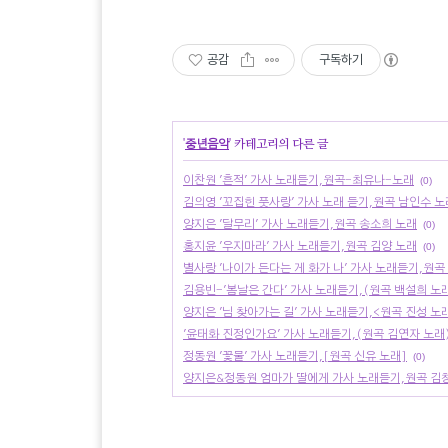
공감
구독하기
'
중년음악
' 카테고리의 다른 글
이찬원 '흔적' 가사 노래듣기,원곡-최유나-노래
(0)
김의영 '꼬집힌 풋사랑' 가사 노래 듣기,원곡 남인수 노
양지은 '달무리' 가사 노래듣기,원곡 송소희 노래
(0)
홍지윤 '우지마라' 가사 노래듣기,원곡 김양 노래
(0)
별사랑 '나이가 든다는 게 화가 나' 가사 노래듣기,원곡 
김용빈-'봄날은 간다' 가사 노래듣기,(원곡 백설희 노
양지은 '님 찾아가는 길' 가사 노래듣기,<원곡 진성 노
'윤태화 진정인가요' 가사 노래듣기,(원곡 김연자 노래
정동원 '꽃물' 가사 노래듣기,[원곡 신유 노래]
(0)
양지은&정동원 엄마가 딸에게 가사 노래듣기,원곡 김