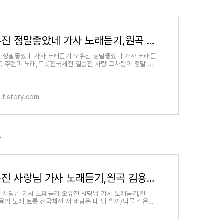
오유진 정말좋았네 가사 노래듣기,원곡 주현미 노래,트롯전국체전 결승전
 정말좋았네 가사 노래듣기 오유진 정말좋았네 가사 노래듣
곡 주현미 노래,트롯전국체전 결승전 사랑 그사랑이 정말 좋
세월 그 세월이 가는줄도 모르고 전유진양이
.tistory.com
전
오유진 사랑님 가사 노래듣기,원곡 김용임 노래,트롯 전국체전
 사랑님 가사 노래듣기 오유진 사랑님 가사 노래듣기,원
용임 노래,트롯 전국체전 저 바람은 내 맘 알까/먹물 같은
심정/사랑님은 아시려나/우리 님은 아시려나 tv.kakao.