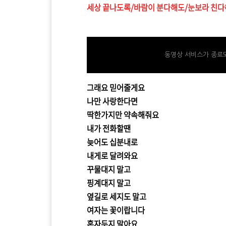
세상 끝나도록/바람이 분다해도/눈보라 친다
tv.kakao.com/v/417569961
동영상 서비스가 종료되
그래요 믿어줄게요
나만 사랑한다면
딱한가지만 약속해줘요
내가 전화할땐
늦어도 십분내로
내게로 달려와요
꾸물대지 말고
핑계대지 말고
옆길로 세지도 말고
여자는 꽃이랍니다
혼자두지 말아요