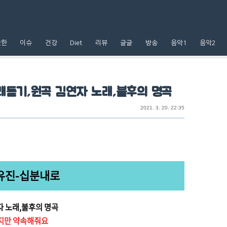
핫한
이슈
건강
Diet
리뷰
글글
방송
음악1
음악2
노래듣기,원곡 김연자 노래,불후의 명곡
2021. 3. 20. 22:35
유진-십분내로
자 노래,불후의 명곡
지만 약속해줘요