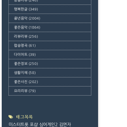
방송리뷰
(246)
행복한글
(349)
중년음악
(2004)
좋은음악
(1864)
리뷰리뷰
(256)
팝송명곡
(61)
다이어트
(39)
좋은정보
(250)
생활지혜
(58)
좋은사진
(202)
요리리뷰
(79)
태그목록
미스터트롯
포샵
싱어게인2
김연자