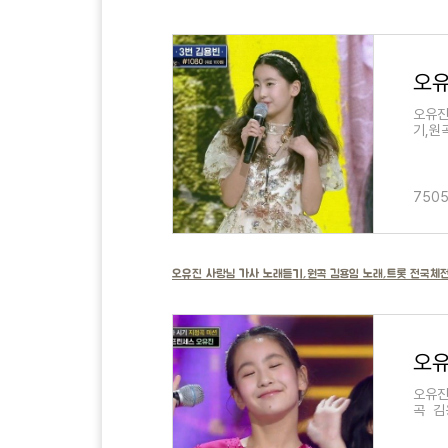
오유진
기,원
았네/
7505
오유진 사랑님 가사 노래듣기,원곡 김용임 노래,트롯 전국체
오유진
곡 김
이내 