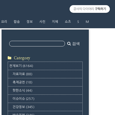
강사의 다이어리
구독하기
요리
팝송
정보
사진
지혜
쇼츠
S
M
검색
Category
전체보기
(6164)
자료자료
(88)
축제공연
(18)
핫한소식
(44)
이슈이슈
(257)
건강정보
(345)