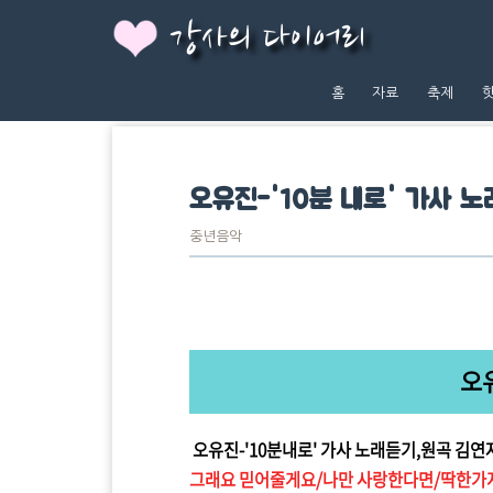
강사의 다이어리
홈
자료
축제
오유진-'10분 내로' 가사 
중년음악
오
오유진-'10분내로' 가사 노래듣기,원곡 김연
그래요 믿어줄게요/나만 사랑한다면/딱한가