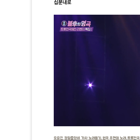
십분내로
오유진 정말좋았네 가사 노래듣기,원곡 주현미 노래,트롯전