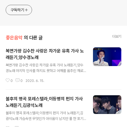
구독하기
더보기
좋은음악
의 다른 글
복면가왕 김수찬 사랑은 차가운 유혹 가사 노
래듣기,양수경노래
글 내용
복면가왕 김수찬 사랑은 차가운 유혹 가사 노래듣기,양수
경노래 마지막 인사를 하지도 못하고 어깨를 움추린 채로
고개만 떨구네 힘없이 다가와 내 손을 잡을 때 뺨위로 흐르
0
0
2020. 6. 15.
는 눈물 가슴만 메이네 미스터트롯 출신 김수찬이 복면가
왕 막걸리로 밝혀졌답니다. 복면가왕에 출연했던 김호중은
자기도 모르게 새어 나오는 손동작 으로 누가 봐도 알만한
불후의 명곡 포레스텔라,이등병의 편지 가사
사람이라고 말하며 누가 봐도 김수찬인 것을 미리 알고 있
었다는 것을 알게 되었다고 했답니다. 미스터트롯 트로트
노래듣기,김광석노래
글 내용
프린스 김수찬을 응원합니다. 사랑은 차가운 유혹 그래도
불후의 명곡 포레스텔라,이등병의 편지 가사 노래듣기,김
피할 순 없어 이별은 때늦은 후회 다시는 만날 수 없어 마지
광석노래 가슴속엔 무엇인가 아쉬움이 남지만 풀 한 포기
막 인사를 하지도 못하고 어깨를 움추린 채로 고개만 떨구
친구 얼굴 모든 것이 새롭다 이제 다시 시작이다 젊은 날의