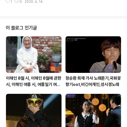
네 힘없이 다가와 내 손을 잡을 때 뺨위로 흐르는 눈물 가슴
1
0
2020. 6. 14.
생이여 집 떠나와 열차 타고 훈련소로 가는 날 부모님께 큰
만 메이네 이세상 모두를 사랑한 당신이 ..
절 하고 대문 밖을 나설 때 가슴속엔 무엇인가 아쉬움이 남
지만 풀 한 포기 친구 얼굴 모든 것이 새롭다 이제 다시 시
작이다 젊은 날의 생이여 친구들아 군대 가면 편지 꼭 해다
오 그대들과 즐거웠던 날들을 잊지 않게 열차시간 다가올
이 블로그 인기글
때 두 손 잡던 뜨거움 기적소리 멀어지면 작아지는 모습들
이제 다시 시작이다 젊은 날의 꿈이여 짧게 잘린 내 머리가
처음에는 우습다가 거울 속에 비친 내 모습이 굳어진다 마
음까지 뒷동산에 올라서면 우리 마을 보일런지 나팔소리
고요하게 밤하늘에 퍼지면 이등병의..
이해인 8월 시, 이해인 8월에 관한
정승환 희재 가사 노래듣기,국화꽃
시, 이해인 여름 시, 여름일기 여름
향기ost,비긴어게인,성시경노래
이 오면