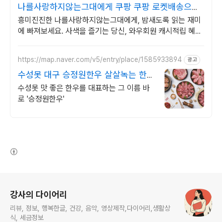
나를사랑하지않는그대에게 쿠팡 쿠팡 로켓배송으로
빠르게
흥미진진한 나를사랑하지않는그대에게, 밤새도록 읽는 재미
에 빠져보세요. 사색을 즐기는 당신, 와우회원 캐시적립 혜택
으로 구매하세요.
https://map.naver.com/v5/entry/place/1585933894
광고
수성못 대구 승정원한우 살살녹는 한우
를 느껴보세요!
수성못 맛 좋은 한우를 대표하는 그 이름 바
로 '승정원한우'
(새창열림)
로그 정보
강사의 다이어리
리뷰, 정보, 행복한글, 건강, 음악, 영상제작,다이어리,생활상
식, 세금정보