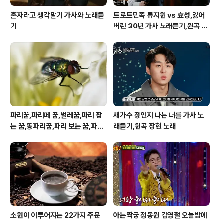
혼자라고 생각말기 가사와 노래듣
트로트민족 류지원 vs 효성,잃어
기
버린 30년 가사 노래듣기,원곡 설
운도 노래
파리꿈,파리떼 꿈,벌레꿈,파리 잡
새가수 정인지 나는 너를 가사 노
는 꿈,똥파리꿈,파리 보는 꿈,파리
래듣기,원곡 장현 노래
죽이는 꿈
소원이 이루어지는 22가지 주문
아는짝궁 정동원 김영철 오늘밤에