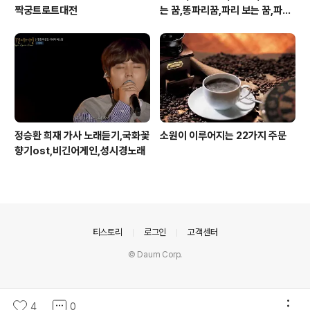
짝궁트로트대전
는 꿈,똥파리꿈,파리 보는 꿈,파리
죽이는 꿈
정승환 희재 가사 노래듣기,국화꽃
소원이 이루어지는 22가지 주문
향기ost,비긴어게인,성시경노래
의안내
티스토리
로그인
고객센터
© Daum Corp.
4
0