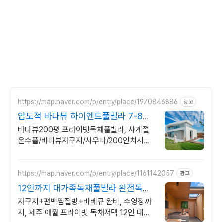
https://map.naver.com/p/entry/place/1970846886
광고
압도적 바다뷰 하이엔드풀빌라 7-8월
한정 수영장 포함
바다뷰200평 프라이빗독채풀빌라, 사계절
온수풀/바다뷰자쿠지/사우나/200인치시네
마 바다뷰 자쿠지 상시 무료, 7-8월 한정 수
영장포함, 핀란드식 사우나,200평정원
https://map.naver.com/p/entry/place/1161142057
광고
12인까지 대가족독채풀빌라 완전독채
프라이빗 가족저택
자쿠지+편백찜질방+바베큐 완비, 수영장까
지, 제주 애월 프라이빗 독채저택 12인 대가