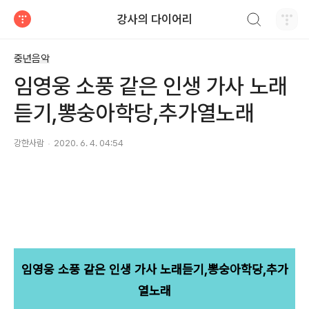
검색하기
강사의 다이어리
티스토리
중년음악
임영웅 소풍 같은 인생 가사 노래
듣기,뽕숭아학당,추가열노래
강한사람
2020. 6. 4. 04:54
임영웅 소풍 같은 인생 가사 노래듣기,뽕숭아학당,추가
열노래