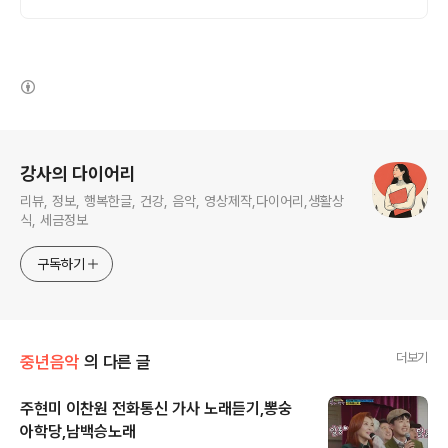
족도 각자의 공간이 충분한 제주 애월 프라이
빗 독채 가족저택
(새창열림)
로그 정보
강사의 다이어리
리뷰, 정보, 행복한글, 건강, 음악, 영상제작,다이어리,생활상
식, 세금정보
구독하기
더보기
중년음악
의 다른 글
주현미 이찬원 전화통신 가사 노래듣기,뽕숭
아학당,남백승노래
글 내용