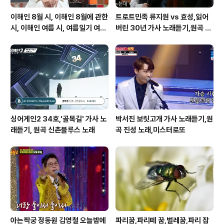
이해인 8월 시, 이해인 8월에 관한
트로트민족 류지원 vs 효성,잃어
시, 이해인 여름 시, 여름일기 여름
버린 30년 가사 노래듣기,원곡 설
이 오면
운도 노래
싱어게인2 34호,'골목길' 가사 노
박서진 보릿고개 가사 노래듣기,원
래듣기, 원곡 신촌블루스 노래
곡 진성 노래,미스터로또
아는짝궁 정동원 김영철 오늘밤에
파리꿈,파리떼 꿈,벌레꿈,파리 잡