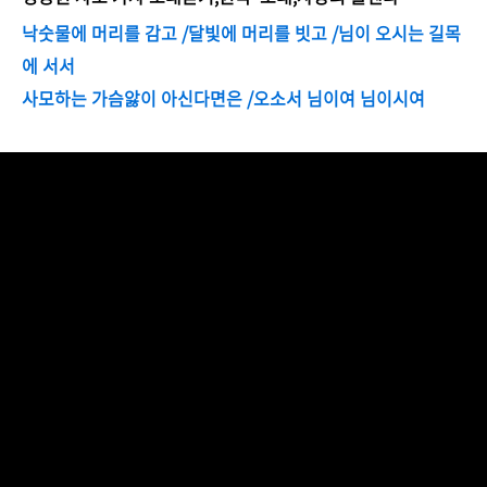
낙숫물에 머리를 감고 /
달빛에 머리를 빗고 /
님이 오시는 길목
에 서서
사모하는 가슴앓이 아신다면은 /
오소서 님이여 님이시여
youtu.be/QmKFYyFqvu4