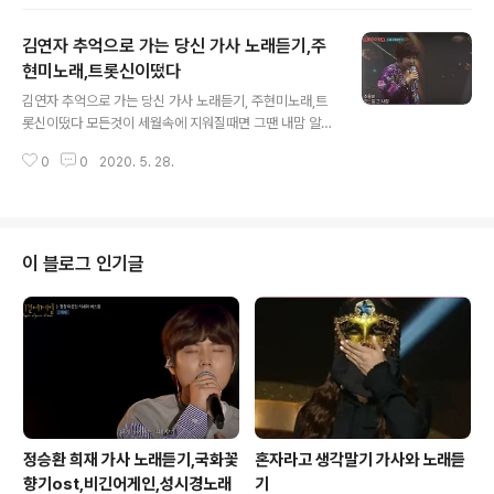
이 마음 그 사람~은 모를꺼야 모르~실꺼야 비에 젖어 슬픔
에 젖어 눈물에 젖~어 하염없이 걷고 있네 밤비~ 내리는
김연자 추억으로 가는 당신 가사 노래듣기,주
영~동교 잊어야지 하면서도 못잊는 것은 미련 미련 미련
때문인가봐 밤비 내리는 영동교~를 헤매도는 이 마음 그
현미노래,트롯신이떴다
글 내용
사람~은 모를꺼야 모르~실꺼야 비에 젖어 슬픔에 젖어 아
김연자 추억으로 가는 당신 가사 노래듣기, 주현미노래,트
픔에 젖~어 하염없이 헤매이네 밤비~ 내리는 영~동교 생
롯신이떴다 모든것이 세월속에 지워질때면 그땐 내맘 알게
각말자 하면서도 생각하는 건 미련 미련 미련 때문인가봐
될거야 너무도 사랑한 당신 영원히 못잊을 당신 추억으로
0
0
2020. 5. 28.
가는 당신 나는 알아요 당신이 나를 얼마나 사랑하는지 내
가 없으면 외로움속에 조용히 흐느낄 그사람 떠나야할 까
닭일랑 묻지 말아요 내가 너무 바보였어요 모든것이 세월
속에 지워질때면 그땐 내맘 알게 될거야 너무도 사랑한 당
신 영원히 못잊을 당신 추억으로 가는 당신 나는 알아요 당
이 블로그 인기글
신을 떠날 그날이 내게 온것을 내가 없으면 외로움속에 조
용히 흐느낄 그사람 진정 그대 사랑이 필요한 것은 내가 아
닌 또 다른 사람 모든것이 눈물속에 지워질때면 그땐 내맘
알게 될거야 너무도 사랑한 당신 영원히 못잊을 당신 추억
으로 가는 당신
정승환 희재 가사 노래듣기,국화꽃
혼자라고 생각말기 가사와 노래듣
향기ost,비긴어게인,성시경노래
기