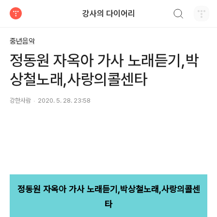
검색하기
강사의 다이어리
티스토리
중년음악
정동원 자옥아 가사 노래듣기,박
상철노래,사랑의콜센타
강한사람
2020. 5. 28. 23:58
정동원 자옥아 가사 노래듣기,박상철노래,사랑의콜센
타