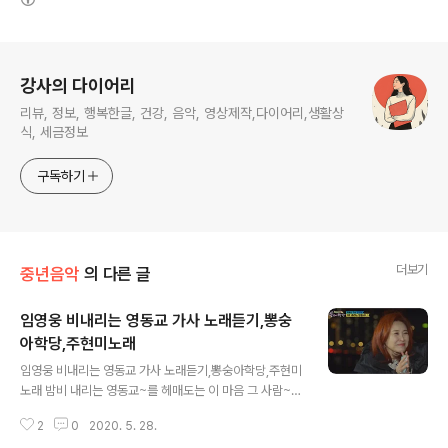
로그 정보
강사의 다이어리
리뷰, 정보, 행복한글, 건강, 음악, 영상제작,다이어리,생활상
식, 세금정보
구독하기
더보기
중년음악
의 다른 글
임영웅 비내리는 영동교 가사 노래듣기,뽕숭
아학당,주현미노래
글 내용
임영웅 비내리는 영동교 가사 노래듣기,뽕숭아학당,주현미
노래 밤비 내리는 영동교~를 헤매도는 이 마음 그 사람~은
모를꺼야 모르~실꺼야 비에 젖어 슬픔에 젖어 아픔에 젖~
2
0
2020. 5. 28.
어 하염없이 헤매이네 밤비 내리는 영동교~를 홀로 걷는