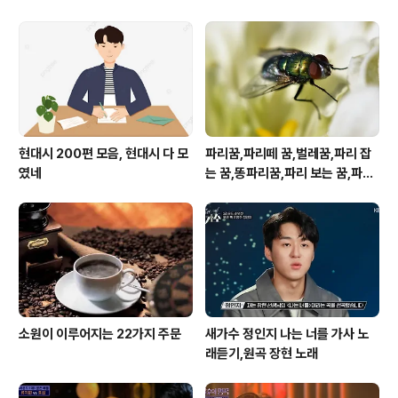
현대시 200편 모음, 현대시 다 모
파리꿈,파리떼 꿈,벌레꿈,파리 잡
였네
는 꿈,똥파리꿈,파리 보는 꿈,파리
죽이는 꿈
소원이 이루어지는 22가지 주문
새가수 정인지 나는 너를 가사 노
래듣기,원곡 장현 노래