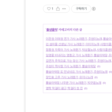
1
구독하기
'
중년음악
' 카테고리의 다른 글
이찬원 이태원 연가 가사 노래듣기,주현미노래,뽕숭
린 섬마을 선생님 가사 노래듣기,이미자노래,사랑의
정동원 자옥아 가사 노래듣기,박상철노래,사랑의콜센
임영웅 비내리는 영동교 가사 노래듣기,뽕숭아학당,
김연자 추억으로 가는 당신 가사 노래듣기,주현미노래
주현미 짝사랑 가사 노래듣기,뽕숭아학당
(0)
뽕숭아학당 또 만났네요 가사 노래듣기,주현미노래
(0)
장민호 고추 가사 노래듣기,유지나노래
(0)
뽕숭아학당 나무꾼 가사 노래듣기,박구윤노래
(0)
영탁 막걸리 광고,탁걸리 한 잔
(0)