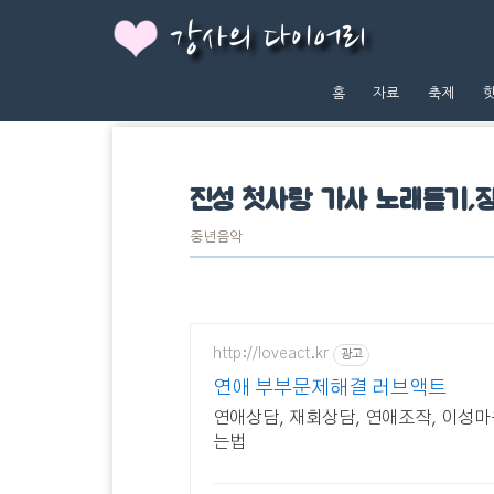
강사의 다이어리
홈
자료
축제
진성 첫사랑 가사 노래듣기,
중년음악
http://loveact.kr
광고
연애 부부문제해결 러브액트
연애상담, 재회상담, 연애조작, 이성마
는법