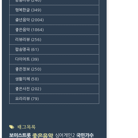
방송리뷰
(246)
행복한글
(349)
중년음악
(2004)
좋은음악
(1864)
리뷰리뷰
(256)
팝송명곡
(61)
다이어트
(39)
좋은정보
(250)
생활지혜
(58)
좋은사진
(202)
요리리뷰
(79)
태그목록
보이스트롯
싱어게인2
국민가수
좋은음악