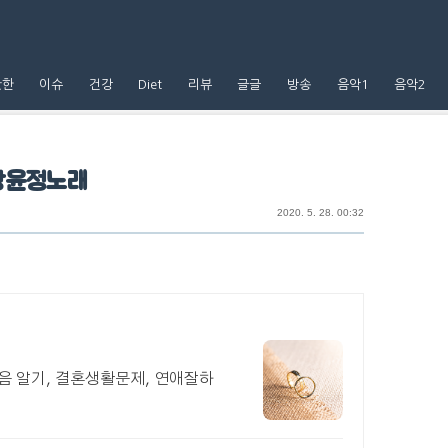
핫한
이슈
건강
Diet
리뷰
글글
방송
음악1
음악2
장윤정노래
2020. 5. 28. 00:32
음 알기, 결혼생활문제, 연애잘하