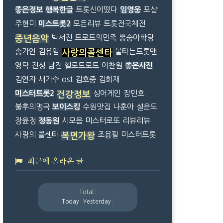
좋은정보
행복한글
트롯신이떴다
임영웅
포샵
주현미
미스트롯2
모든리뷰
트롯전국체전
박서진
트로트의민족
뽕숭아학당
중년음악
송가인
김용임
불타는트롯맨
사랑의콜센타
영탁
진성
남진
헬로트로트
이찬원
좋은사진
김연자
새가수
ost
김호중
김희재
미스터트롯2
싱어게인
장민호
건강정보
불후의명곡
보이스킹
수원맛집
나훈아
설운도
장윤정
정동원
시모음
미스터로또
리뷰리뷰
사랑의 콜센타
조용필
미스터트롯
복면가왕
최근에 올라온 글
Total :
Today :
Yesterday :