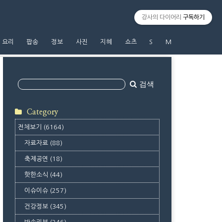
강사의 다이어리
구독하기
요리
팝송
정보
사진
지혜
쇼츠
S
M
검색
Category
전체보기
(6164)
자료자료
(88)
축제공연
(18)
핫한소식
(44)
이슈이슈
(257)
건강정보
(345)