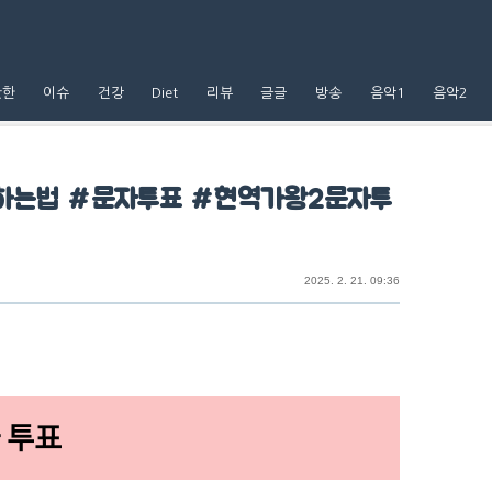
핫한
이슈
건강
Diet
리뷰
글글
방송
음악1
음악2
 하는법 #문자투표 #현역가왕2문자투
2025. 2. 21. 09:36
 투표