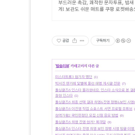
부드러운 촉감, 쾌적한 문자투표, 밤새
게! 보관도 쉬운 매트를 쿠팡 로켓배
공감
구독하기
'
방송리뷰
' 카테고리의 다른 글
미스터트롯3 참가자 명단
(1)
박서진 팬카페 닻별에 올린 해명 게시글 전문
(7)
돌싱글즈6 인스타 올라왔네요. 인스타 소식으로 본 결혼
창현 인스타
(1)
돌싱글즈6 최종 선택 결과 희영&진영 정명&보민 시영
돌싱글즈6 이진영 직업 쇼호스트 서연 프로필 유튜브
현역가왕2 국민판정단 모집 신청 응모 방법
(0)
돌싱글즈6 희영 진영 현커? 목격담
(3)
돌싱글즈6 인스타 진영 희영 보민 정명 시영 방글 미영