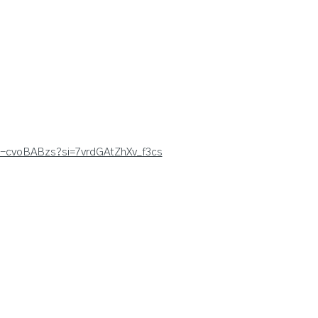
w-cvoBABzs?si=7vrdGAtZhXv_f3cs