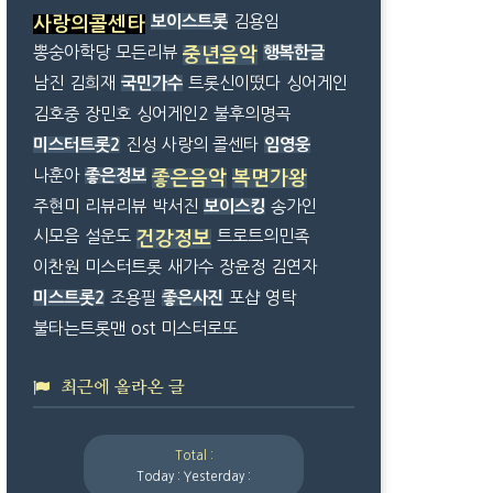
보이스트롯
김용임
사랑의콜센타
뽕숭아학당
모든리뷰
행복한글
중년음악
남진
김희재
국민가수
트롯신이떴다
싱어게인
김호중
장민호
싱어게인2
불후의명곡
미스터트롯2
진성
사랑의 콜센타
임영웅
나훈아
좋은정보
좋은음악
복면가왕
주현미
리뷰리뷰
박서진
보이스킹
송가인
시모음
설운도
트로트의민족
건강정보
이찬원
미스터트롯
새가수
장윤정
김연자
미스트롯2
조용필
좋은사진
포샵
영탁
불타는트롯맨
ost
미스터로또
최근에 올라온 글
Total :
Today :
Yesterday :