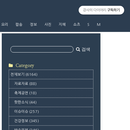
강사의 다이어리
구독하기
요리
팝송
정보
사진
지혜
쇼츠
S
M
검색
Category
전체보기
(6164)
자료자료
(88)
축제공연
(18)
핫한소식
(44)
이슈이슈
(257)
건강정보
(345)