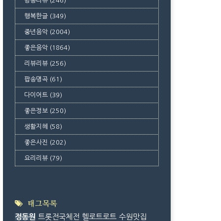
방송리뷰
(246)
행복한글
(349)
중년음악
(2004)
좋은음악
(1864)
리뷰리뷰
(256)
팝송명곡
(61)
다이어트
(39)
좋은정보
(250)
생활지혜
(58)
좋은사진
(202)
요리리뷰
(79)
태그목록
정동원
트롯전국체전
헬로트로트
수원맛집