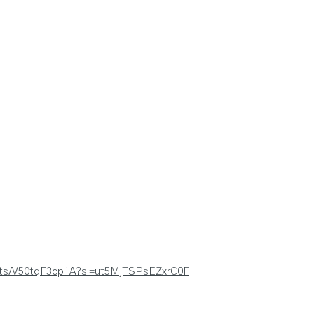
rts/V50tqF3cp1A?si=ut5MjTSPsEZxrC0F