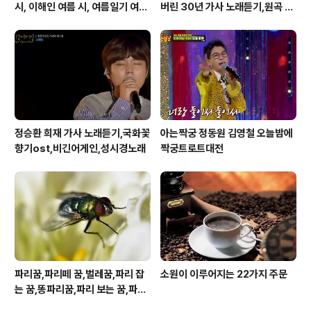
시, 이해인 여름 시, 여름일기 여름
버린 30년 가사 노래듣기,원곡 설
이 오면
운도 노래
정승환 희재 가사 노래듣기,국화꽃
아는짝궁 정동원 김영철 오늘밤에
향기ost,비긴어게인,성시경노래
짝궁트로트대전
파리꿈,파리떼 꿈,벌레꿈,파리 잡
소원이 이루어지는 22가지 주문
는 꿈,똥파리꿈,파리 보는 꿈,파리
죽이는 꿈