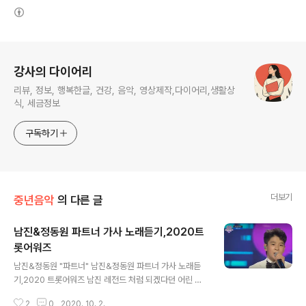
(새창열림)
로그 정보
강사의 다이어리
리뷰, 정보, 행복한글, 건강, 음악, 영상제작,다이어리,생활상
식, 세금정보
구독하기
더보기
중년음악
의 다른 글
남진&정동원 파트너 가사 노래듣기,2020트
롯어워즈
글 내용
남진&정동원 "파트너" 남진&정동원 파트너 가사 노래듣
기,2020 트롯어워즈 남진 레전드 처럼 되겠다던 어린 정
동원이가 레전드 남진님이랑 함께파트너를 부른 2020 트
2
0
2020. 10. 2.