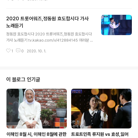
롯어워즈 정말 잘 봤답니다. tv.kakao.com/v/4128830
13 일년 삼백 육십 오일동안 우린 멋진 파트너야 파트너 많
고 많은 사람 중에 최고 둘도 없는 파트너야 그래 그래 맞아
2020 트롯어워즈,정동원 효도합시다 가사
볼 때마다 미쳐 너무 좋은 파트너야 얼마나 기다리고 기다
리고 기다려서 기다려서 우리가 만난거야 첫눈에 딱 보는
노래듣기
글 내용
그 순간 너는 이미 나의 파트너 그냥 멀리서 바라만 봐도 두
정동원 효도합시다 2020 트롯어워즈,정동원 효도합시다
근두근 내 가슴은 뛰네 COME ON COME ON 더 이상
가사 노래듣기 tv.kakao.com/v/412884145 여러분 여
어떻게 좋아 일년 삼백 육십 오일동안 우린 멋진 파트너야
러분 효도합시다 가끔은 아이러브유 사랑한다 말합시다 나
파트너 많고 많은 사람 중에 최고 둘도 없는 파트너야 그래
1
0
2020. 10. 1.
하나 보면서 살아온 당신 늦기 전에 효도합시다 계절이 지
그래 맞아 ..
나면 돌아오지만 당신의 세월은 멀어져가네 당신과 매일이
이별하는 날 이제라도 잘해야지 다짐합니다 여러분 여러분
효도합시다 사는 게 바빠도 전화 한 통 드립시다 나 하나 보
면서 살아온 당신 늦기 전에 효도합시다 계절이 지나면 돌
이 블로그 인기글
아오지만 당신의 세월은 멀어져가네 당신과 매일이 이별하
는 날 이제라도 잘해야지 다짐합니다 여러분 여러분 효도
합시다 그동안 고맙다 감사하다 말합시다 자신보다 날 먼
저 지켜준 당신 미안해요 사랑합니다 늦기 전에 효도합시
다
이해인 8월 시, 이해인 8월에 관한
트로트민족 류지원 vs 효성,잃어