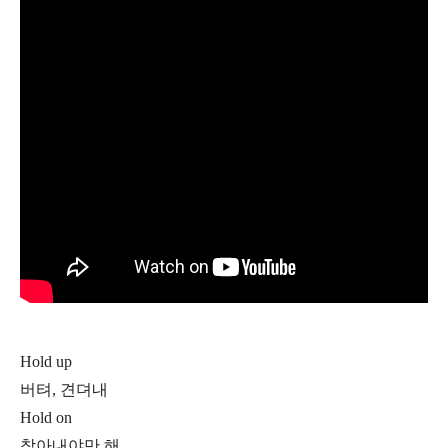
Hold up
버텨, 견뎌내
Hold on
참아내야만 해