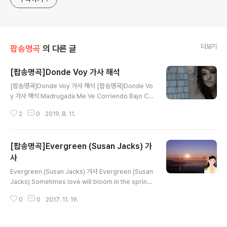
더보기
팝송명곡
의 다른 글
[팝송명곡]Donde Voy 가사 해석
글 내용
[팝송명곡]Donde Voy 가사 해석 [팝송명곡]Donde Vo
y 가사 해석 Madrugada Me Ve Corriendo Bajo Cie
lo Que Empieza Color 동터오는 새벽이 나를 깨우고
2
0
2019. 8. 11.
밝은 하루가 시작되어도 No Me Salgas Sol A Nombr
ar Me A La Fuerza De "La Migracion 나를 이민국에
신고하지 말아주세요. Un Dolor Que Siento En El Pe
[팝송명곡]Evergreen (Susan Jacks) 가
cho Es Mi Alma Que Llere De Amor 내 마음에 느끼
는 고통은 사랑으로 인하여 받은 상처랍니다. Pienso En
사
글 내용
Ti Y Tus Brazos Que Esperan Tus Besos Y Tu P
Evergreen (Susan Jacks) 가사 Evergreen (Susan
assion 그대를 그리워하며 그대의 입맞춤과 애정을 기다
Jacks) Sometimes love will bloom in the springt
립니다. Donde ..
ime Then like flowers in summer it will grow An
0
0
2017. 11. 19.
d then fade away in the winter When the cold wi
nds begin to blow But when it's evergreen ever
green It will last through the summer and winter