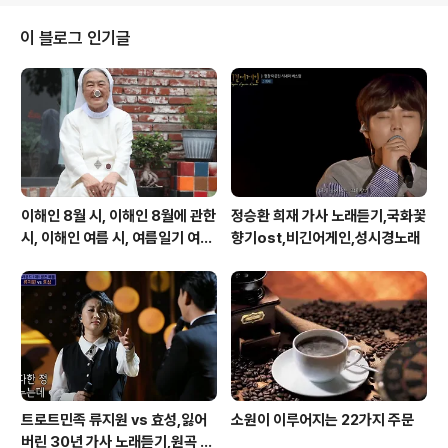
too When love is evergreen evergreen Like my
love for you So hold my hand and tell me You'll
이 블로그 인기글
be mine through laughter ..
이해인 8월 시, 이해인 8월에 관한
정승환 희재 가사 노래듣기,국화꽃
시, 이해인 여름 시, 여름일기 여름
향기ost,비긴어게인,성시경노래
이 오면
트로트민족 류지원 vs 효성,잃어
소원이 이루어지는 22가지 주문
버린 30년 가사 노래듣기,원곡 설