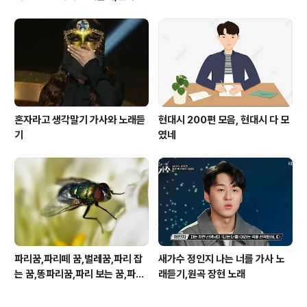
운도 노래
혼자라고 생각말기 가사와 노래듣
현대시 200편 모음, 현대시 다 모
기
였네
파리꿈,파리떼 꿈,벌레꿈,파리 잡
새가수 정인지 나는 너를 가사 노
는 꿈,똥파리꿈,파리 보는 꿈,파리
래듣기,원곡 장현 노래
죽이는 꿈