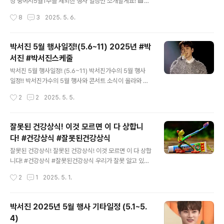
월 9일 (금) 오후 6시 📍 장성 황룡정원 주무대 🎤 제24회
정 중에서5월1주를 제외한 행사 일정만 소개할게요! 🟪장
장성 황룡강 길동무 꽃길축제 🌼 5월 11일 (일) 오후 7시
민호 가수 2025년 5월 주요 행사제63회 경북도민체육대
작성시간
8
3
2025. 5. 6.
📍 구리시 (장소 미정)..
회 개회식김해시군 통합 30주년 기념음악회2025 파워풀
K-트로트 페스티벌제21회 영산포 홍어 한우 축제2025
제21회 서원밸리 자선 그린콘서트 https://youtu.be/WF
박서진 5월 행사일정!(5.6~11) 2025년 #박
eB2VCOA3E?si=X2wCNk1Pl1TL0fkh 장민호 가수
서진 #박서진스케줄
2025년 5월 행사 일정 (5/9 ~ 5/31) 📅 5월 9일 (금) 오
글 내용
후 8시 📍 김천종합운동장 🎉 제63회 경북도민체육대회
박서진 5월 행사일정! (5.6~11) 박서진가수의 5월 행사
개회식 👥 출연: 장민호, 박지현, 오마이걸 📅 5월 10일
일정!! 박서진가수의 5월 행사와 콘서트 소식이 올라와 있
(토) 오후 8시 30분 📍 김해 수릉원 야외 특설무대 🎊 김
네요.추가되는 일정도 또 올려드릴게요. 5월 6일 (화요일)
작성시간
2
2
2025. 5. 5.
해시군 통합 30주년 기념..
완도행사 장보고 수산물축제장소: 완도 해변공원시간: 오
후 2시​ 남원행사 춘향제장소: 광한루원 및 요천변 일원주
소: 전북 남원시 요천로 1447시간: 오후 7시​ 5월 8일 (목
잘못된 건강상식! 이것 모르면 이 다 상합니
요일)충주행사 충북도민체육대회장소: 충주종합운동장시
다! #건강상식 #잘못된건강상식
간: 오후 6시​ 5월 9일 (금요일)함안행사 청보리. 작약축제
글 내용
장소: 칠서면 강나루 생태공원주소: 경남 함안군 칠서면 이
잘못된 건강상식! 잘못된 건강상식! 이것 모르면 이 다 상합
룡리 998시간: 오후 8시​ 5월 10일 (토요일)현역가왕2 콘
니다! #건강상식 #잘못된건강상식 우리가 잘못 알고 있는
서트- 대구장소: 엑스코 동관시간: 오후 1시, 6시5월 11일
건강상식 7가지!우리에게 잘못 알려진 건강상식이 정말 많
작성시간
2
1
2025. 5. 1.
(일요일)문경행사 문경찻사발축제장소: 문경..
은 것 같아요.잘못된 건강상식! https://youtu.be/hutC8
qh_cJE?si=9l-yXLfBbjmk2Esv 우리가 알고 있는 잘
못된 건강상식 7가지 1. 매운 음식을 먹으면 위암에 걸린
박서진 2025년 5월 행사 기타일정 (5.1~5.
다? NO스트레스 해소로 매운 음식을 즐겨 먹는 분들 꽤 많
4)
으신데요, 하지만 자주 매운 음식을 먹게 되면 속쓰림 증상
글 내용