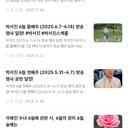
- 사이트 한국노인인력개발원 홈페이지 - 포털 복지로(h
연 일정을 소개합니다. 최근 현역가왕2 콘서트로 행사가
ttp://www.bokjiro.go.kr) - 정부24(http://www.go
많이줄어 든 것 같지만 고정 방송 스케줄이있어서 예전 보
작성시간
3
4
2025. 7. 26.
v.kr ) . ?..
다 더 바빠진 느낌입니다 https://www.youtube.com/
watch?v=jfzZfkVO2aE https://www.youtube.co
m/watch?v=dgC_Q5l_kOc&pp=ygUZ7Jil7YOR67
박서진 6월 둘째주 (2025.6.7~6.14) 방송
Cp7J2YIOusuOygnOyVhOuTpA%3D%3D => 7월
행사 일정! #박서진 #박서진스케줄
29일 (화요일) ■ MBN ● 한일톱텐쇼 ● 시간: 오후 9시
글 내용
50분 => 8월 1일 (금요일) ■ 현역가왕2 콘서트 - 여수 ●
박서진 2025.6.7~6.14 방송 행사 일정! 박서진가수의 6
장소: 여수엑스포 스카이타워 일대 ● 시간: 오후 7시 => 8
월 둘째주6월 7일 부터 14일까지 방송 행사 일정! http
월 2일 (토요일) ■ KBS2 ● 살림하는 남자들2 ● 시간: ..
s://www.youtube.com/watch?v=Qw8h8fd_pY8
작성시간
0
0
2025. 6. 3.
=> 6월 10일 (화요일) ■ 전국노래자랑 녹화 ● 보령시편
● 장소: 무창포해수욕장 잔디광장 ● 시간: 오후 2시 ■ M
BN ● 한일톱텐쇼 ● 시간: 오후 9시 50분 => 6월 12일
박서진 6월 첫째주 (2025.5.31~6.7) 방송
(목요일) ■ 천안행사 ● 충남도민체육대회 개막식 ● 장
행사 공연 일정!
소: 천안종합운동장 주경기장 ● 시간: 오후 6시 30분 ※
글 내용
오후 6시까지 입장해야 합니다. => 6월 14일 (토요일) ■
박서진 6월 첫째주 (2025.5.31~6.7) 방송 행사 공연 일
KBS2 ● 살림하는 남자들2 ● 시간: 오후 9시 20분 http
정! 박서진 6월 첫째주 (2025.5.31~6.7) 방송 행사 공연
s://www.youtube.com/watch?v=l6ypwcHjQH4
일정! 박서진가수의 방송 행사 공연 일정이 올라왔네요!스
작성시간
2
2
2025. 5. 28.
케줄은 변동이 많아서 임박하면 올리시는 것 같아요!제가
이 일정을 유튜브에 올려둡니다.핫이슈피드 채널에 가시면
언제나 영상으로 올리니까영상으로 보고 싶은 분은 꼭 한
이해인 수녀 6월에 관한 시, 6월의 장미 6월
번 방문해 주세요! 요즘 댄스 실력이 늘고 있는 박서진가수
숲에는
의 어머나가진짜 화제인데요. 발라드 곡도 잘 어울리는 박
글 내용