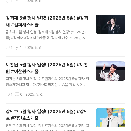
1
1
2025. 5. 8.
..
름다움과 내면의 평화를 담아내는 시인들의 언어는 이 계
절을 더욱 특별하게 만듭니다. 그중에서도 도종환과 이해
인 두 시인의 시는 6월의 감성을 따뜻하고도 섬세하게 담
김희재 5월 행사 일정! (2025년 5월) #김희
아내며 많은 이들의 마음에 닿고 있습니다. ✍️ 도종환 시
재 #김희재스케줄
인 소개 도종환 시인은 섬세한 자연 묘사와 삶에 대한 따뜻
글 내용
한 성찰로 사랑받는 시인입니다. 교사로도 활동했고, 이후
김희재 5월 행사 일정! 김희재 5월 행사 일정! (2025년 5
정치계에서도 활약했지만 그의 시는 언제나 인간과 자연,
월) #김희재 #김희재스케줄 🎤 김희재 가수 2025년 5월
일상에 대한 애정을 놓치지 않습니다. 6월의 푸르름처럼
행사 일정 (5/13 ~ 5/31) 📅 https://www.youtube.co
작성시간
1
1
2025. 5. 6.
맑고 진심 어린 그의 시는 독자에게 조용한 위로를 전합니
m/watch?v=E_gEmBq9MIA 📆 5월 13일 (화) 오후 2
다. ✍️ 이해인 수녀 시인..
시 📍 김포 아라마리나 🎥 KBS 전국노래자랑 김포시편 녹
화 👥 출연: 김희재, 송가인, 현숙, 최수호, 이부영 📆 5월 1
이찬원 5월 행사 일정! (2025년 5월) #이찬
6일 (금) 오후 7시 📍 성밖숲 일원 🎉 2025 성주참외 &
원 #이찬원스케줄
생명문화축제 개막식 👥 출연: 김희재, 코요태, 홍진영, 김
글 내용
장훈 📆 5월 17일 (토) 오후 7시 📍 대구문화예술회관 코
이찬원 5월 행사 일정! 이찬원가수의 2025년 5월 행사 일
오롱 야외음악당 🎶 2025 파워풀 K-트로트 페스티벌 👥
정소개하려고 합니다! 행사도 많지만 방송을 정말 많이 하
출연: 김희재, 장윤정, 심수봉, 장민호,..
는이찬원가수 바쁜가운데에도행사도 정말 많이 하네요! 🎵
작성시간
1
0
2025. 5. 6.
이찬원 가수 2025년 5월 주요 행사 제27회 함평 나비축
제 폐막식제24회 장성 황룡강 길동무 꽃길축제2025 구
리 유채꽃 축제 폐막식단양 소백산 철쭉제 https://www.
장민호 5월 행사 일정! (2025년 5월) #장민
youtube.com/watch?v=z6Q2MlnWb3g 🎼 이찬원
호 #장민호스케줄
가수 2025년 5월 행사 일정 🐝 5월 6일 (화) 오후 4시
글 내용
📍 함평엑스포공원 ✨ 제27회 함평 나비축제 폐막식 🌸 5
장민호 5월 행사 일정! 장민호가수의 2025년 5월 행사 일