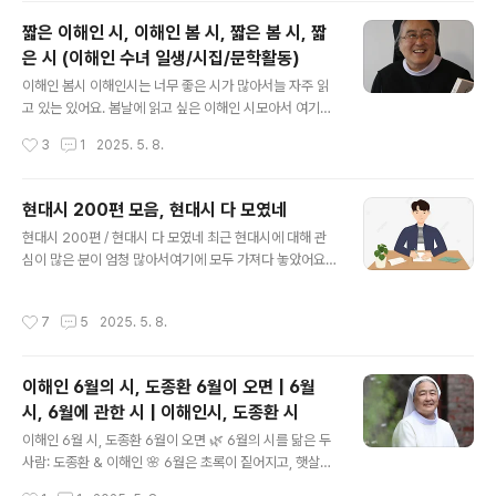
쇼 "지혜로운 사람은 기회를 찾고, 어리석은 사람은 변명을
짧은 이해인 시, 이해인 봄 시, 짧은 봄 시, 짧
찾는다." – 플랭클린 D. 루즈벨트 "할 수 있다고 믿든, 할 수
은 시 (이해인 수녀 일생/시집/문학활동)
없다고 믿든, 믿는 대로 될 것이다." – 헨리 포드 "성공은 최
글 내용
선을 다한 결과다." – 존 우든 "포기하지 마라. 큰일은 작은
이해인 봄시 이해인시는 너무 좋은 시가 많아서늘 자주 읽
노력이 반복되어 이뤄지는 것이다." – 로버트 콜리어 "천리
고 있는 있어요. 봄날에 읽고 싶은 이해인 시모아서 여기에
길도 한 걸음부터." – 노자 "배우..
보관해둡니다. 이해인 수녀는 한국의 대표적인 수녀이자
작성시간
3
1
2025. 5. 8.
시인으로, 맑고 따뜻한 언어로 사랑과 위로, 희망의 메시지
를 전해 온 인물입니다. 그녀의 글은 많은 이들에게 위안을
주며, 종교적 경계를 넘어 인간적인 울림을 전하는 것으로
현대시 200편 모음, 현대시 다 모였네
널리 알려져 있습니다. 봄날 같은 사람 / 이해인 힘들 때일
글 내용
현대시 200편 / 현대시 다 모였네 최근 현대시에 대해 관
수록 기다려지는 봄날같은 사람 햇살이 쬐이는 담 밑에서
심이 많은 분이 엄청 많아서여기에 모두 가져다 놓았어요.
싱그럽게 돋아나는 봄 나물 같은 사람 온통 노랑으로 뒤덮
필요하시분 모두 보고 도움되시길 현대시는 전통적인 형식
은 개나리 같이 마음을 울렁이게 하는 사람 조용한 산을 붉
에서 벗어나 자유로운 표현과 개인의 내면을 중시하는 문
게 물들인 진달래처럼 꼬옥 또 보고 싶은 사람 어두운 달밤
작성시간
7
5
2025. 5. 8.
학 형식입니다. 복잡한 사회 현실과 감정을 반영하며, 언어
에도 기죽지 않고 꿋꿋이 자기를 보듬는 목련같은 사람. 봄
의 실험과 상징을 통해 다양한 해석의 여지를 제공합니다.
소식들을 무수히 전해주는 ..
독자와의 소통 방식이 변화하면서 현대시는 일상 속 감성
이해인 6월의 시, 도종환 6월이 오면 | 6월
의 깊이를 드러내는 중요한 예술로 자리잡고 있습니다. -
시, 6월에 관한 시 | 이해인시, 도종환 시
가- 산상의 노래(조지훈) 산에 대하여(신경림) 가구의 힘
글 내용
(박형준) 산에 언덕에(신동엽) 가난한 사랑 노래(신경림) 산
이해인 6월 시, 도종환 6월이 오면 🌿 6월의 시를 닮은 두
이 날 에워싸고(박목월) 가는길(김소월) 산유화(김소월) 가
사람: 도종환 & 이해인 🌸 6월은 초록이 짙어지고, 햇살과
는 길(김광섭) 산 1번지(신경림) 가을 떡갈나무 숲(이준관)
바람 속에 계절의 감성이 무르익는 시기입니다. 자연의 아
작성시간