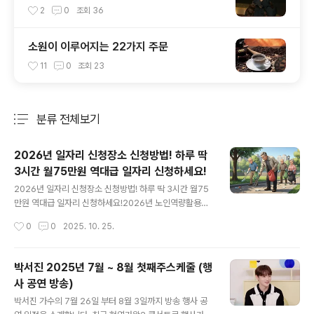
2
0
조회
36
소원이 이루어지는 22가지 주문
11
0
조회
23
분류 전체보기
주요 글 목록
2026년 일자리 신청장소 신청방법! 하루 딱
3시간 월75만원 역대급 일자리 신청하세요!
글 내용
2026년 일자리 신청장소 신청방법! 하루 딱 3시간 월75
만원 역대급 일자리 신청하세요!2026년 노인역량활용사
업 신청에 대해 자세히 소개해드리겠습니다. 📌 1️⃣ 신청일
작성시간
0
0
2025. 10. 25.
& 접수기간 📅 2025년 12월경부터 전국 지자체 및 수행
기관을 통해 집중 모집이 시작됩니다. ✅ 따라서 2026년
사업 참여를 원하신다면 2025년 말~초 신청 준비를 미리
박서진 2025년 7월 ~ 8월 첫째주스케줄 (행
해두는 것이 좋습니다. ✍️ 2️⃣ 신청방법 🏢 오프라인 신청:
사 공연 방송)
거주지 시·군구의 주민센터(구 동사무소) 또는 노인복지관
글 내용
혹은 어르신 일자리 수행기관 방문 접수. 🖥 온라인 신청:
박서진 가수의 7월 26일 부터 8월 3일까지 방송 행사 공