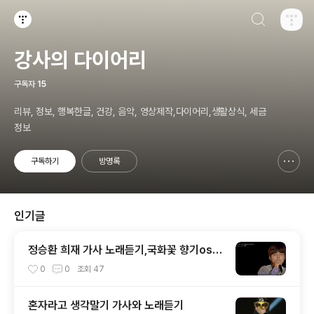
검색하기
티스토리
강사의 다이어리
구독자
15
리뷰, 정보, 행복한글, 건강, 음악, 영상제작,다이어리,생활상식, 세금
정보
구독하기
방명록
신고하기 레이어
열기
인기글
정승환 희재 가사 노래듣기,국화꽃 향기ost,
비긴어게인,성시경노래
0
0
조회
47
혼자라고 생각말기 가사와 노래듣기