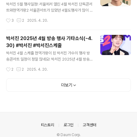
이 생깁니다. 매운 음식을 많이 먹으면 위염이나 위암에 걸
박서진 5월 행사일정! 서울에서 열린 4월 박서진 단독콘서
릴 확률이 높아진다는 말이 있는데요, 놀랍게도 매운 음식
트와현역가왕2 서울콘서트가 있었던 4월도행사가 많이 있
은 위암과 상관이 없다고 합니다.?오히려 매운 맛을 내는
었는데, 5월도 너무 너무바쁜 것 같습니다. 박서진 2025
작성시간
3
2
2025. 4. 20.
캡사이신 성분이 항암작용을 하고, 다이어트에 도움이 된
년 5월 행사 기타일정 (5.1~5.4) 미리 계약한 행사와 현역
다고..
가왕2 우승후불러주는 행사에 모두 참여해야 하는박서진
가수 진짜 바쁠 것 같습니다. 팬들은 열렬히 응원해주는 것
박서진 2025년 4월 방송 행사 기타소식(~4.
잊지마세요! https://www.youtube.com/watch?v=Fy
30) #박서진 #박서진스케줄
AJFRHkSNg&pp=0gcJCX4JAYcqIYzv ✅ 5월 1일
글 내용
(목요일) ■ 고흥행사 ● 도양읍민의날 ● 장소: 녹동초등
박서진 4월 스케줄 현역가왕이 된 박서진 가수의 행사 방
학교 ● 시간: 오후 3시 ​ ■ 아산행사 ● 슈퍼히어로 콘서트
송콘서트 일정이 정말 많네요! 박서진 2025년 4월 방송
● 장소: 이순신종합운동장 ● 시간: 오후 8시 ※ 행사 시작
행사 기타소식(~4.30) #박서진 #박서진스케줄 4월에는
작성시간
2
2
2025. 4. 20.
5시 30분, 입장 3시 30분 ※ ..
단독콘서트, 현역가왕2 서울콘서트가있는데도 연일 행사,
방송 일정까지 잡혀있어서 정말 바쁠 것 같습니다. http
s://www.youtube.com/watch?v=ByJySMZ2C34
더보기
4월 18일 잘생긴트롯 4월 19일 살림남2 4월 22일 한일
톱텐쇼 ​ 🟪 4월 24일 (목요일) ■ 가평행사 ● 경기도 장애
인체육대회 ● 장소: 가평 자라섬 ● 시간: 오후 4시 ​ 🟪 4
월 25일 (금요일) ■ 영월행사 ● 단종문화제 ● 장소: 영
월 동강둔치 ● 시간: 오후 5시 ​ 🟪 4월 28일 (월요일) ■
경주행사 ● 감포..
의안내
티스토리
로그인
고객센터
© Daum Corp.