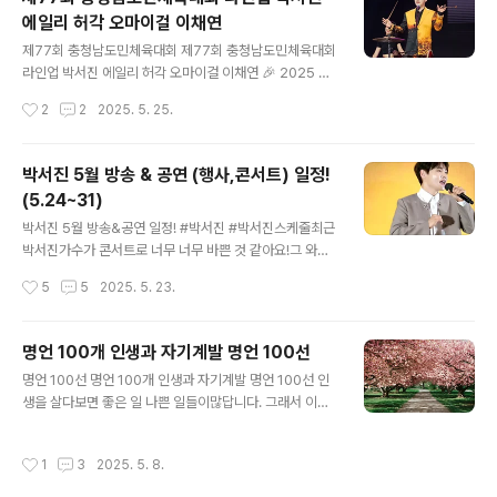
달콤한 인생꿀팁 기쁜 날도 슬픈 날도 배울 게 많아 꿀팁
에일리 허각 오마이걸 이채연
(꿀팁), 꿀팁 (꿀팁), 최고의 꿀팁은 사랑하며 살아갑시다
글 내용
(살아갑시다) 이 세상에 정답은 없다 (없다) 틀린 것이 아니
제77회 충청남도민체육대회 제77회 충청남도민체육대회
야 다른 것만 있을 뿐이야 이 세상에 비밀은 없다 (없다) 낮
라인업 박서진 에일리 허각 오마이걸 이채연 🎉 2025 제
의 말은 새가 듣고 밤의 ..
77회 충청남도민체육대회, 천안에서 펼쳐지는 열정의 축
작성시간
2
2
2025. 5. 25.
제! 다가오는 2025년 제77회 충청남도민체육대회가 충
청남도 천안에서 성대하게 개최됩니다! 이번 대회의 개회
식과 폐회식에서는 화려한 축하공연 라인업이 발표되어 도
박서진 5월 방송 & 공연 (행사,콘서트) 일정!
민들의 큰 기대를 모으고 있는데요. 🌟 6월 12일 개회식과
(5.24~31)
6월 15일 폐회식은 각각 천안종합운동장에서 열리며, 에
글 내용
일리, 박서진, 허각, 오마이걸, 이채연 등 국내 정상급 아티
박서진 5월 방송&공연 일정! #박서진 #박서진스케줄최근
스트들이 총출동해 무대를 뜨겁게 달굴 예정입니다. 관람
박서진가수가 콘서트로 너무 너무 바쁜 것 같아요!그 와중
객들은 스포츠의 열정과 함께 최고의 무대까지 즐길 수 있
에도 전국노래자랑도 출연하고살림남2 한일톱텐쇼도 출연
작성시간
5
5
2025. 5. 23.
는 기회를 갖게 되는 셈이죠! 🎶🔥 자, 이제 대회의 축하공
하고정말 바쁘게 보내고 있는데요. 5월 마지막주도엄청 바
연과 주요 정보를 자세히 알아볼..
쁠 것 같아요. https://youtu.be/X2uHW_ldhBk?si=Y
4-1n4P_7hFvcZjV 5월 26일 (월요일) ■ SBS Life, S
명언 100개 인생과 자기계발 명언 100선
BS M ● 더트롯쇼 ● 시간: 오후 8시 => 5월 27일 (화요
글 내용
명언 100선 명언 100개 인생과 자기계발 명언 100선 인
일) ■ MBN ● 한일톱텐쇼 ● 시간: 오후 10시 => 5월 29
생을 살다보면 좋은 일 나쁜 일들이많답니다. 그래서 이런
일 (목요일) ■ 영광행사 ● 법성포단오제 ● 장소: 법성포
명언들에 대해읽고 자기 발전의 계기로 삼는 분들이 많습
뉴타운 문화광장 ● 시간: 오후 7시 40분 => 5월 31일 (토
니다. 💡 인생과 자기계발 명언 100선"네 운명을 결정짓는
요일) ■ 현역가왕2 콘서트 - 대전 ● 장소: 대전 컨벤션센
작성시간
1
3
2025. 5. 8.
것은 네 행동이다." – 윌리엄 셰익스피어 "인생은 자신을 찾
터 ● 시간: 오..
는 것이 아니라, 자신을 만들어가는 것이다." – 조지 버나드