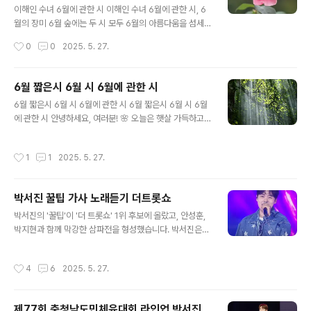
서진가수신곡 제대로 한번 냈으면 좋겠습니다. 노래도 춤
이해인 수녀 6월에 관한 시 이해인 수녀 6월에 관한 시, 6
도 장구도 모두 잘하는 박서진가수 최고 입니다. https://y
월의 장미 6월 숲에는 두 시 모두 6월의 아름다움을 섬세
outu.be/l6ypwcHjQH4?si=bpWgMwF-_UJV1erK
하게 포착하고, 긍정적인 메시지를 전달한다는 점에서 훌
작성시간
0
0
2025. 5. 27.
=> 6월 3일 (화요일) ■ MBN ● 한일..
륭하다. 이해인 수녀님의 시는 단순한 아름다움을 넘어, 삶
의 가치와 의미를 되새기게 해주는 힘이 있다. 삭막한 현실
속에서 지친 우리에게 위로와 희망을 주는 작품들이라고
6월 짧은시 6월 시 6월에 관한 시
생각한다. 많은 사람들에게 사랑받는 이유를 알 것 같다. 6
글 내용
6월 짧은시 6월 시 6월에 관한 시 6월 짧은시 6월 시 6월
월의 장미 - 이해인하늘은 고요하고​땅은 향기롭고 마음은
에 관한 시 안녕하세요, 여러분! 🌸 오늘은 햇살 가득하고
뜨겁다.6월의 장미가 내게 말을 건네옵니다.사소한 일로
싱그러움이 만개하는 6월을 주제로 여러분과 이야기를 나
우울할 적마다밝아져라맑아져라웃음을 재촉하는 장미삶의
눠보려고 해요. 저는 개인적으로 6월을 정말 사랑하는데
길에서 가장 가까운 이들이사랑의 이름으로 무심히 찌르는
작성시간
1
1
2025. 5. 27.
요, 따스한 햇살 아래 만개한 꽃들과 싱그러운 풀잎들의 조
가시를다시 가시로 찌르지 말아야 부드러운 꽃잎을 피워낼
화는 언제 봐도 마음을 설레게 하거든요. 특히, 6월에는 유
수 있다고 누구를 한번씩 용서할 적..
난히 아름다운 풍경들이 많아서, 사진 찍는 재미도 쏠쏠하
박서진 꿀팁 가사 노래듣기 더트롯쇼
답니다. 오늘 제가 소개해 드릴 10편의 짧은 시들은, 제가
글 내용
6월의 풍경을 보며 느꼈던 감정들을 담아보았어요. 장미의
박서진의 '꿀팁'이 '더 트롯쇼' 1위 후보에 올랐고, 안성훈,
향긋함, 보리밭의 싱그러움, 소나기의 시원함 등, 6월의 다
박지현과 함께 막강한 삼파전을 형성했습니다. 박서진은
채로운 모습들을 시로 표현해봤는데, 여러분의 마음에도
'꿀팁'으로 호소력 짙은 무대와 꾸준한 인기를 입증하며 1
작은 울림을 주었으면 좋겠네요! 혹시 마음에 드는 시가 있
위 대결을 더욱 치열하게 만들었습니다. '더 트롯쇼' 1위는
작성시간
4
6
2025. 5. 27.
다면, 댓글로 공유해주..
음원, 방송, 소셜 점수를 합산한 사전 점수와 생방송 중 실
시간 투표를 더해 결정됩니다. https://www.youtube.c
om/watch?v=JijObU8LnDM 꿀팁 (꿀팁), 꿀팁 (꿀팁),
제77회 충청남도민체육대회 라인업 박서진