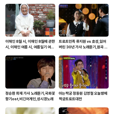
걸음 재촉하려 하다 너무 많았던 추억뿐인 곳 날 항상 바래
다 주던 이 길뿐인데 우두커니 한참 바라보다가 어느새 길
한 가득 니 모습들 그 속을 지나려 내딛는 한걸음 천천히 두
눈을 ..
이해인 8월 시, 이해인 8월에 관한
트로트민족 류지원 vs 효성,잃어
시, 이해인 여름 시, 여름일기 여름
버린 30년 가사 노래듣기,원곡 설
이 오면
운도 노래
정승환 희재 가사 노래듣기,국화꽃
아는짝궁 정동원 김영철 오늘밤에
향기ost,비긴어게인,성시경노래
짝궁트로트대전