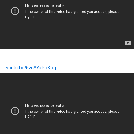
youtu.be/5zoAYxPcXbg