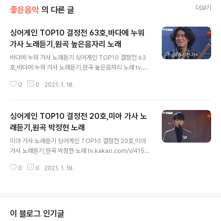
더보기
좋은음악
의 다른 글
싱어게인 TOP10 결정전 63호,바다에 누워
가사 노래듣기,원곡 높은음자리 노래
글 내용
바다에 누워 가사 노래듣기 싱어게인 TOP10 결정전 63
호,바다에 누워 가사 노래듣기,원곡 높은음자리 노래 tv.ka
kao.com/v/415902468 나 하나의 모습으로 태어나 바
0
0
2021. 1. 18.
다에 누워 해 저문 노을을 바라다 본다 설 익은 햇살에 젖은
파도는 눈물 인듯 씻기워 간다 일만의 눈부심이 가라앉고
밀물의 움직임 속에 뭇 별도 제각기 누워 잠잔다 마음은 물
싱어게인 TOP10 결정전 20호,미아 가사 노
결처럼 흘러만 간다 저 바다에 누워 외로운 물새 될까 물살
의 깊은 속을 항구는 알까 저 바다에 누워 외로운 물새 될까
래듣기,원곡 박정현 노래
글 내용
나 하나의 모습으로 태어나 바다에 누워 해 저문 노을을 바
미아 가사 노래듣기 싱어게인 TOP10 결정전 20호,미아
라다 본다 설 익은 햇살에 젖은 파도는 눈물인듯 씻기워 간
가사 노래듣기,원곡 박정현 노래 tv.kakao.com/v/4159
다 일만의 눈부심이 가라앉고 밀물의 움직임 속에 뭇 별도
02084 또 다시 그 길을 만났어 한참을 걸어도 걸어도 익
제각기 누워 잠잔다 마음은 물결처럼 흘러만 간다 저 바다
0
0
2021. 1. 18.
숙한 거리 추억 투성이 미로 위의 내 산책 벗어나려 접어든
에 누워 외..
길에 기억이 없어서 좋지만 조금도 못가 눈앞에 닿는 너의
손이 이끌었던 그때 그 자리 길을 잃어버린 나 가도가도 끝
없는 날 부르는 목소리 날 향해 뛰던 너의 모습이 살아오는
듯 돌아가야 하는 나 쉬운길은 없어서 돌고 돌아가는 길 그
이 블로그 인기글
추억 다 피해 이제 다 와가는 듯 나의 집 저멀리 보여서 발