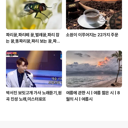
파리꿈,파리떼 꿈,벌레꿈,파리 잡
소원이 이루어지는 22가지 주문
는 꿈,똥파리꿈,파리 보는 꿈,파리
죽이는 꿈
박서진 보릿고개 가사 노래듣기,원
여름에 관한 시 | 여름 짧은 시 | 8
곡 진성 노래,미스터로또
월의 시 | 여름시