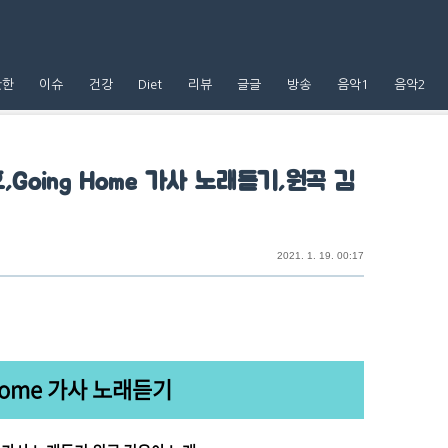
핫한
이슈
건강
Diet
리뷰
글글
방송
음악1
음악2
,Going Home 가사 노래듣기,원곡 김
2021. 1. 19. 00:17
 Home 가사 노래듣기