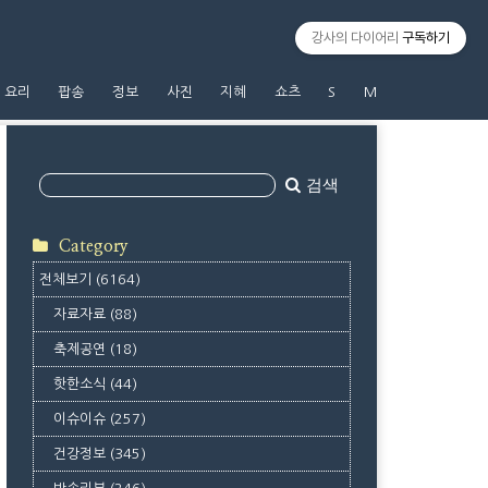
강사의 다이어리
구독하기
요리
팝송
정보
사진
지혜
쇼츠
S
M
검색
Category
전체보기
(6164)
자료자료
(88)
축제공연
(18)
핫한소식
(44)
이슈이슈
(257)
건강정보
(345)