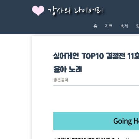
강사의 다이어리
홈
자료
축제
싱어게인 TOP10 결정전 11호
윤아 노래
좋은음악
Going