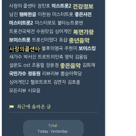
사랑의 콜센타
장민호
미스트롯2
건강정보
남진
행복한글
이찬원
미스터트롯
좋은사진
미스터트롯2
미스터로또
불타는트롯맨
트롯전국체전
수원맛집
싱어게인
복면가왕
보이스트롯
트롯신이떴다
포샵
중년음악
불후의명곡
주현미
보이스킹
사랑의콜센타
새가수
박서진
트로트의민족
영탁
김용임
설운도
ost
조용필
장윤정
김희재
좋은음악
국민가수
정동원
리뷰리뷰
뽕숭아학당
싱어게인2
헬로트로트
김연자
김호중
모든리뷰
시모음
최근에 올라온 글
Total :
Today :
Yesterday :