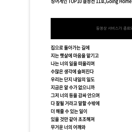
싱어게인 TOP10 결정전 11호,Going Ho
tv.kakao.com/v/415903439
동영상 서비스가 종료되
집으로 돌아가는 길에
지는 햇살에 마음을 맡기고
나는 너의 일을 떠올리며
수많은 생각에 슬퍼진다
우리는 단지 내일의 일도
지금은 알 수가 없으니까
그저 너의 등을 감싸 안으며
다 잘될 거라고 말할 수밖에
더 해줄 수 있는 일이
있을 것만 같아 초조해져
무거운 너의 어깨와