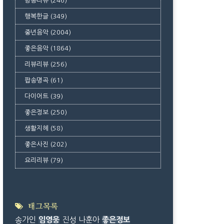
방송리뷰
(246)
행복한글
(349)
중년음악
(2004)
좋은음악
(1864)
리뷰리뷰
(256)
팝송명곡
(61)
다이어트
(39)
좋은정보
(250)
생활지혜
(58)
좋은사진
(202)
요리리뷰
(79)
태그목록
송가인
임영웅
진성
나훈아
좋은정보