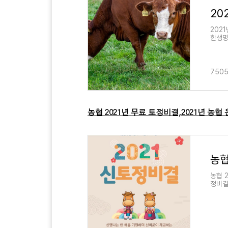
202
한생명
얼마 
7505
농협 2021년 무료 토정비결,2021년 농협
농협 
정비결
있어서