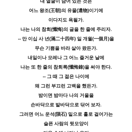
내 얼굴이 남어 있는 것은
어느 왕조(王朝)의 유물(遺物)이기에
이다지도 욕될가.
나는 나의 참회(懺悔)의 글을 한 줄에 주리자.
-- 만 이십 사 년(滿二十四年) 일 개월(一個月)을
무슨 기쁨을 바라 살아 왔든가.
내일이나 모레나 그 어느 즐거운 날에
나는 또 한 줄의 참회록(懺悔錄)을 써야 한다.
-- 그 때 그 젊은 나이에
왜 그런 부끄런 고백을 했든가.
밤이면 밤마다 나의 거울을
손바닥으로 발바닥으로 닦어 보자.
그러면 어느 운석(隕石) 밑으로 홀로 걸어가는
슬픈 사람의 뒷모양이