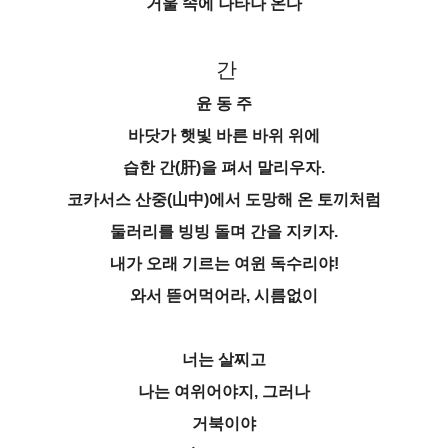
거울 속에 나타나 온다
간
윤 동 주
바닷가 햇빛 바른 바위 위에
습한 간(肝)을 펴서 말리우자.
코카서스 산중(山中)에서 도망해 온 토끼처럼
둘러리를 빙빙 돌며 간을 지키자.
내가 오래 기르는 여윈 독수리야!
와서 뜯어먹어라, 시름없이
너는 살찌고
나는 여위어야지, 그러나
거북이야