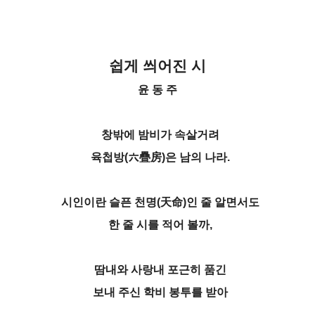
쉽게 씌어진 시
윤 동 주
창밖에 밤비가 속살거려
육첩방(六疊房)은 남의 나라.
시인이란 슬픈 천명(天命)인 줄 알면서도
한 줄 시를 적어 볼까,
땀내와 사랑내 포근히 품긴
보내 주신 학비 봉투를 받아