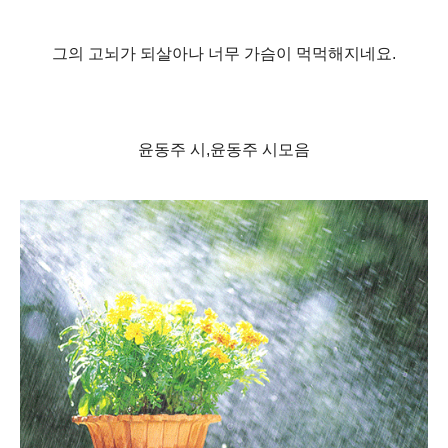
그의 고뇌가 되살아나 너무 가슴이 먹먹해지네요.
윤동주 시,윤동주 시모음