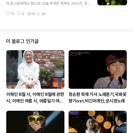
었다​ 강물을 따라 흘러가다 절벽을 휘감아돌 때가 가장 찬
어 포스팅하려고 합니다. 오늘 주어진 하루는 24시간, 무
란하다는 것을 알게 되었다 ​해질 무렵에 아버지가 왜 강가
엇을 위해 살았는지 힘들어 하루를 포기하려고는 하지 않
에 지게를 두고 종아리를 씻고 돌아와서 내 이름을 한번씩
11
0
2015. 2. 28.
았는지 반성해봅니다. 하루는 짧은 인생 입니다 또 하루
불어보았는지 알게 되었다 https://youtu.be/dv9..
가'오늘'이라는 이름으로 우리에게 주어졌습니다.당신의
하루가 희망차게 열렸습니다. 하지만 우리는 가장 소중한
오늘을 무의미하게,때로는 아무렇게나 보낼 때가 있습니
다. 하루하루가 모여 평생이 되고,'영원히'란 말이 됩니다.
이 블로그 인기글
어떤 사람이 이 하루라는 의미를 이렇게말했습니다. "하루
는 곧 일생이다.좋은 일생이 있는 것처럼 좋은 하루도 있다.
불행한 일생이 있는 것같이 불행한 하루도 있다. 하루를 짧
은 인생으로 본다면하나의 날을 부질없이 보내지는 않을
것이다." 좋은 하루를 보내는 것이곧 좋은 ..
이해인 8월 시, 이해인 8월에 관한
정승환 희재 가사 노래듣기,국화꽃
시, 이해인 여름 시, 여름일기 여름
향기ost,비긴어게인,성시경노래
이 오면