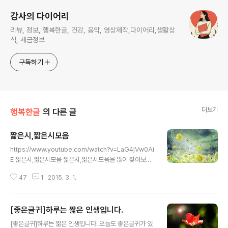
강사의 다이어리
리뷰, 정보, 행복한글, 건강, 음악, 영상제작,다이어리,생활상
식, 세금정보
구독하기
더보기
행복한글
의 다른 글
짧은시,짧은시모음
글 내용
https://www.youtube.com/watch?v=LaG4jVw0Ai
E 짧은시,짧은시모음 짧은시,짧은시모음을 많이 찾아보았
는데 나중에 읽어보고 싶어 여기에 올립니다. 아버지의 나
47
1
2015. 3. 1.
이 나는 이제 나무에 기댈 줄 알게 되었다.​ 나무에 기대어
흐느껴서 울 줄 알게 되었다​ ​나무의 그림자 속으로 걸어들
어가 나무의 그림자가 될 줄 알게 되었다 아버지가 왜 나무
[좋은글귀]하루는 짧은 인생입니다.
그늘을 찾아서 지게를 내려놓고 물끄러미​ ​나를 쳐다보셨는
글 내용
지 알게 되었다 나는 이제 강물을 따라서 흐를 줄도 알게 되
[좋은글귀]하루는 짧은 인생입니다. 오늘도 좋은글귀가 있