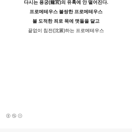
다시는 용궁(龍宮)의 유혹에 안 떨어진다.
프로메테우스 불쌍한 프로메테우스
불 도적한 죄로 목에 맷돌을 달고
끝없이 침전(沈澱)하는 프로메테우스
(새창열림)
로그 정보