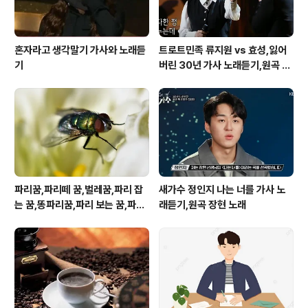
혼자라고 생각말기 가사와 노래듣
트로트민족 류지원 vs 효성,잃어
기
버린 30년 가사 노래듣기,원곡 설
운도 노래
파리꿈,파리떼 꿈,벌레꿈,파리 잡
새가수 정인지 나는 너를 가사 노
는 꿈,똥파리꿈,파리 보는 꿈,파리
래듣기,원곡 장현 노래
죽이는 꿈