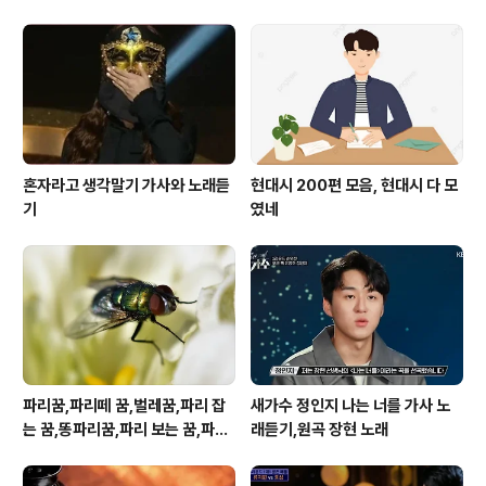
이 오면
혼자라고 생각말기 가사와 노래듣
현대시 200편 모음, 현대시 다 모
기
였네
파리꿈,파리떼 꿈,벌레꿈,파리 잡
새가수 정인지 나는 너를 가사 노
는 꿈,똥파리꿈,파리 보는 꿈,파리
래듣기,원곡 장현 노래
죽이는 꿈