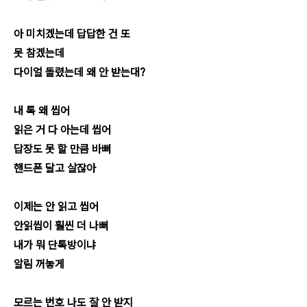
아 미치겠는데 답답한 건 또
못 참겠는데
다이얼 돌렸는데 왜 안 받는대?
내 톡 왜 씹어
읽은 거 다 아는데 씹어
답장도 못 할 만큼 바뻐
핸드폰 달고 살잖아
이제는 안 읽고 씹어
안읽씹이 훨씬 더 나뻐
내가 뭐 단톡방이냐
알림 꺼놓게
모르는 번호 나도 잘 안 받지