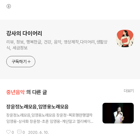
(새창열림)
로그 정보
강사의 다이어리
리뷰, 정보, 행복한글, 건강, 음악, 영상제작,다이어리,생활상
식, 세금정보
구독하기
더보기
중년음악
의 다른 글
장윤정노래모음,임영웅노래모음
글 내용
장윤정노래모음,임영웅노래모음 장윤정-목포행완행열차
임영웅-상사화 장윤정-초혼 임영웅-계단말고 엘리베이터
장윤정-세월아 임영웅-부초같은 인생 장윤정-사랑아 임영
0
0
2020. 6. 10.
웅-사랑의 트위스트 장윤정-꽃 임영웅-사랑의 미로, 내 마