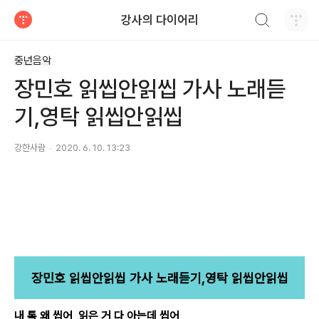
검색하기
강사의 다이어리
티스토리
중년음악
장민호 읽씹안읽씹 가사 노래듣
기,영탁 읽씹안읽씹
강한사람
2020. 6. 10. 13:23
장민호 읽씹안읽씹 가사 노래듣기,영탁 읽씹안읽씹
내 톡 왜 씹어 읽은 거 다 아는데 씹어