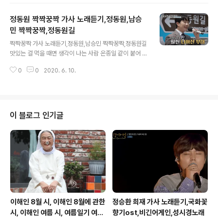
음 별과 같이, 진정 난 몰랐었네 장윤정-짠짜라 임영웅-항
구의남자, 사랑할나이, 나무꾼 장윤정,남진-당신이 좋아 임
정동원 짝짝꿍짝 가사 노래듣기,정동원,남승
영웅-고향역 영탁 울엄마 가사 노래듣기,뽕숭아학당,진성
노래 영탁 울엄마 가사 노래듣기,뽕숭아학당,진성노래 어
민 짝짝꿍짝,정동원길
글 내용
리 버리 수많은 날을 응어리 가슴에 한만 드렸네 무병장수
짝짝꿍짝 가사 노래듣기,정동원,남승민 짝짝꿍짝,정동원길
부디 하옵소서 어리 버리 가진 것 없어 떠버리 말로만 한숨
맛있는 걸 먹을 때면 생각이 나는 사람 온종일 같이 붙어 다
드렸네 울 �� 7505.tistory.com 정동원 돌아와요 부
녀도 지겹지 않은 사람 말 한마디 없을 때도 통하는 그런 사
산항에 가사 노래듣기,조용필노래,사랑의콜센타 정동원 돌
0
0
2020. 6. 10.
람 짝짝꿍짝 우리 두 사람 죽이 짝짝 맞잖아 이런 사람 평생
아와요 부산항에 가사 노래듣기, 조용필노래..
에 한 번 만날 수가 있을까 남승민 정동원 대망의 첫행자 짝
짝꿍짝 성공적으로 시작했네요. 귀여운 정동원 춤도 잘추
고 노래도 잘 부르고 남승민은 형처럼 잘 부르네요. 정동원
남승민 꼭 성공하세요. 정동원 하동 짚라인,정동원 하동 레
이 블로그 인기글
일바이크,짚와이어,레일바이크 가는 길 정동원 하동 짚라
인,정동원 하동 레일바이크 정동원 길이 생겨서 많은 분들
이 관심을 가지고 있답니다. 정동원길에는 하동 양귀비꽃
축제도 하고 있으니 관심을 가지시기 바랍니다. 2022년에
� 7505.tistory.c..
이해인 8월 시, 이해인 8월에 관한
정승환 희재 가사 노래듣기,국화꽃
시, 이해인 여름 시, 여름일기 여름
향기ost,비긴어게인,성시경노래