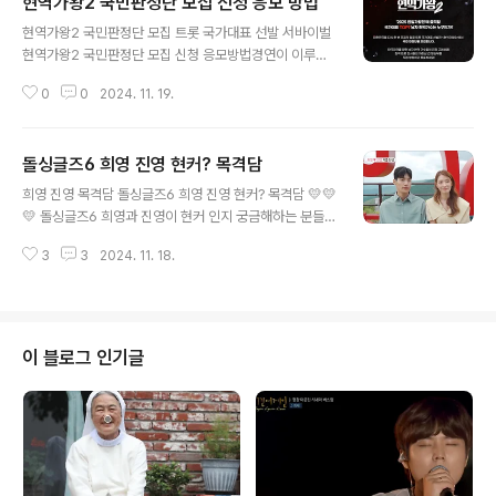
현역가왕2 국민판정단 모집 신청 응모 방법
글 내용
현역가왕2 국민판정단 모집 트롯 국가대표 선발 서바이벌
현역가왕2 국민판정단 모집 신청 응모방법경연이 이루어
지면, 계속 모집할 것 같으니까 일단 두번째 국민판정단에
0
0
2024. 11. 19.
응모하고, 다음에도 또 응모해보시기 바랍니다. 이번엔 남
자다! 2024년 상반기 대한민국을 뒤흔든 서바이벌 역작
'현역가왕' 에 이어 '현역가왕2'가 방송을 앞두고 있습니
돌싱글즈6 희영 진영 현커? 목격담
다. '현역가왕' 보다 더 재미있고, 관심이 올라갈 이번 현역
글 내용
가왕2 홈페이지에서 현역가왕2 국민판정단을 모집하고 있
희영 진영 목격담 돌싱글즈6 희영 진영 현커? 목격담 💛💛
습니다. 확! 커핀 판에서 펼쳐지는 태극마크를 둘러싼 총성
💛 돌싱글즈6 희영과 진영이 현커 인지 궁금해하는 분들이
없는 트롯 전쟁! 대한민국을 들끓게 하고 가왕의 벨트를 짊
정말 많은데요. 저도 돌싱글즈6은 후반 부터 보기 시작했
어질 현역은 누구인지? 방송 전 부터 이슈가 된 만큼 트롯
3
3
2024. 11. 18.
다 처음부터 다시 재방송을 본 케이스인데, 진영이가 너무
국가대표 선발 서바이벌 현역가왕2 시청률도 대박 찍을
안쓰러워서 진영 희영을 응원하게 되었어요. 많은 분들
듯 합니다. 응모방법..
이 돌싱글즈6 희영과 진영을 응원하는 만큼 현커인지 아닌
지 모두들 궁금해하고 있어요. 최근 인터넷에는 낚시성 글
들이 너무 많아서 희영과 진영이 현실적으로 만나기가 너
이 블로그 인기글
무 힘들다고, 헤어졌다는 글들이 많았어요. 근데 최근 두사
람을 봤다는 사람들의 목격담이 올라오면서 현커일 확률을
높이고 있어요. 목격담에 의하면, 희영과 진영이 서울 더
현대에서 데이트하는 것을 목격했다고 합니다. 그리고 사
진까지 찍은 것을 보..