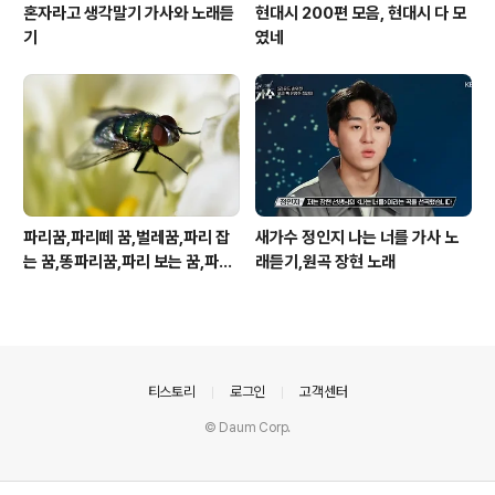
혼자라고 생각말기 가사와 노래듣
현대시 200편 모음, 현대시 다 모
기
였네
파리꿈,파리떼 꿈,벌레꿈,파리 잡
새가수 정인지 나는 너를 가사 노
는 꿈,똥파리꿈,파리 보는 꿈,파리
래듣기,원곡 장현 노래
죽이는 꿈
의안내
티스토리
로그인
고객센터
© Daum Corp.