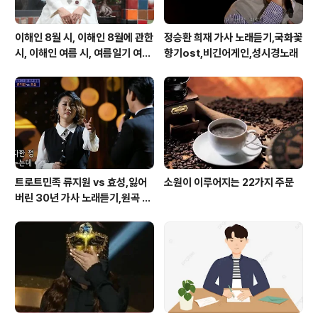
이해인 8월 시, 이해인 8월에 관한
정승환 희재 가사 노래듣기,국화꽃
시, 이해인 여름 시, 여름일기 여름
향기ost,비긴어게인,성시경노래
이 오면
트로트민족 류지원 vs 효성,잃어
소원이 이루어지는 22가지 주문
버린 30년 가사 노래듣기,원곡 설
운도 노래