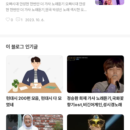
를 살 수 있었던 건 네가 있다는 그 것 너에게 모두 주고 싶
오빠시대 안성현 한번만 더 가사 노래듣기 오빠시대 안성
어 너를 위하여 마지막 그 하나까지 말이 없이 살아가라고
현 한번만 더 가사 노래듣기,원곡 박성신 노래 섹시한 오빠!
아주 쉽게 충고하지만 세상사는 어떤 사람도 강요하지 못
안성현 주영훈이 우승후보라고 말한 안성현 기대가 되네요
해 나에게 어둔 미로 속을 헤매던 과거에는 내가 살아가는
0
1
2023. 10. 6.
이것이 우리의 마지막 모습인가 헤이 한번만 나의 눈을 바
그 이..
라봐 그대의 눈빛 기억이 안나 이렇게 애원하잖아 헤이 조
금만 내게 가까이 와봐 https://www.youtube.com/wa
tch?v=kt7ois4eGu4 멀어지는 나의 뒷모습을 보면은 떨
어지는 눈물 참을수가 없다고 그냥 돌아서서 외면하는 그
이 블로그 인기글
대의 초라한 어깨가 슬퍼 이젠 다시 볼수 없을거란 인사에
나의 눈에 고인 눈물 방울 흐르고 그대 돌아서서 외면하고
있지만 흐르는 눈물을 알아 이렇게 쉽게 끝나는 건가 이것
이 우리의 마지막 모습인가 헤이 한번만 나의 눈을 바라봐
그대의 눈빛 기억..
현대시 200편 모음, 현대시 다 모
정승환 희재 가사 노래듣기,국화꽃
였네
향기ost,비긴어게인,성시경노래