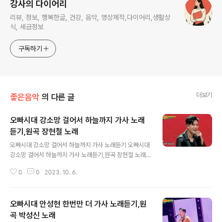
강사의 다이어리
리뷰, 정보, 행복한글, 건강, 음악, 영상제작,다이어리,생활상
식, 세금정보
구독하기
더보기
좋은음악
의 다른 글
오빠시대 강소망 걸어서 하늘까지 가사 노래
듣기,원곡 장현철 노래
글 내용
오빠시대 강소망 걸어서 하늘까지 가사 노래듣기 오빠시대
강소망 걸어서 하늘까지 가사 노래듣기,원곡 장현철 노래
도봉산 고라니 오빠! 강소망 하루를 살 수 있었던 건 네가
0
0
2023. 10. 6.
있다는 그 것 너에게 모두 주고 싶어 너를 위하여 마지막 그
하나까지 https://www.youtube.com/watch?v=sUc
2vtjYLpA 눈 내리는 밤은 언제나 참기 힘든 지난 추억이
오빠시대 안성현 한번만 더 가사 노래듣기,원
가슴 깊은 곳에 숨겨둔 너를 생각하게 하는데 어둔 미로 속
을 헤매던 과거에는 내가 살아가는 그 이유 몰랐지만 하루
곡 박성신 노래
글 내용