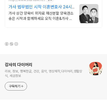
가사 법무법인 시작 이혼변호사 24시
간 비밀상담
가사 상간 양육비 위자료 재산분할 양육권소
송은 시작과 함께하세요 오직 이혼&가사 사
건만 진행하는 진짜 이혼전문로펌.
(새창열림)
로그 정보
강사의 다이어리
리뷰, 정보, 행복한글, 건강, 음악, 영상제작,다이어리,생활상
식, 세금정보
구독하기