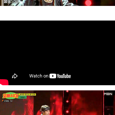
https://www.youtube.com/watch?v=hom9p4RVLQc