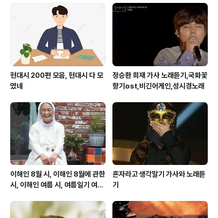
서 혼자서 지새우는 밤에 보고싶은 사람 내사랑 어디 쯤에
있나 밤은 더 외로워만지고 눈으로 주고 받던 말이 손으로
느껴지는데 수없이 많은 밤은 가고 마음은 그대 향해 있어
서글퍼 눈물..
현대시 200편 모음, 현대시 다 모
정승환 희재 가사 노래듣기,국화꽃
였네
향기ost,비긴어게인,성시경노래
이해인 8월 시, 이해인 8월에 관한
혼자라고 생각말기 가사와 노래듣
시, 이해인 여름 시, 여름일기 여름
기
이 오면