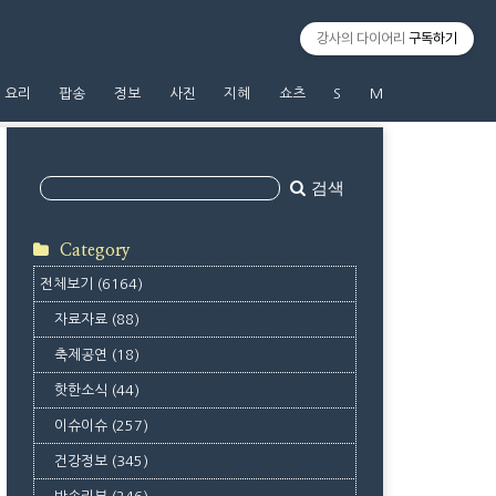
강사의 다이어리
구독하기
요리
팝송
정보
사진
지혜
쇼츠
S
M
검색
Category
전체보기
(6164)
자료자료
(88)
축제공연
(18)
핫한소식
(44)
이슈이슈
(257)
건강정보
(345)