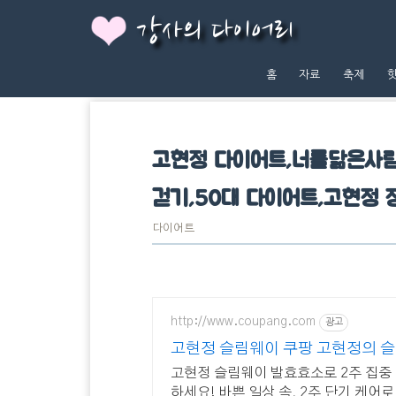
강사의 다이어리
홈
자료
축제
고현정 다이어트,너를닮은사람
걷기,50대 다이어트,고현정 
다이어트
http://www.coupang.com
광고
고현정 슬림웨이 쿠팡 고현정의 슬
고현정 슬림웨이 발효효소로 2주 집중
하세요! 바쁜 일상 속, 2주 단기 케어