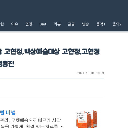
핫한
이슈
건강
Diet
리뷰
글글
방송
음악1
음악2
 고현정,백상예술대상 고현정,고현정
정용진
2021. 10. 31. 13:29
림 비법
 관리. 로켓배송으로 빠르게 시작
로 몸을 가볍게! 활력 있는 하루를 위