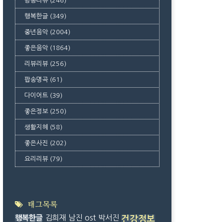
방송리뷰
(246)
행복한글
(349)
중년음악
(2004)
좋은음악
(1864)
리뷰리뷰
(256)
팝송명곡
(61)
다이어트
(39)
좋은정보
(250)
생활지혜
(58)
좋은사진
(202)
요리리뷰
(79)
태그목록
행복한글
김희재
남진
ost
박서진
건강정보