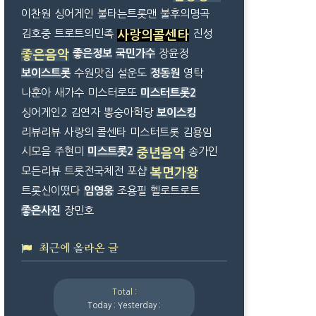
이찬원
싱어게인
불타는트롯맨
불후의명곡
김호중
트로트의민족
진성
사랑의콜센타
좋은정보
국민가수
장윤정
좋은음악
보이스트롯
수원맛집
설운도
정동원
영탁
나훈아
새가수
미스터로또
미스터트롯2
싱어게인2
김연자
뽕숭아학당
보이스킹
리뷰리뷰
사랑의 콜센타
미스터트롯
김용임
시모음
주현미
미스트롯2
송가인
중년음악
모든리뷰
트롯전국체전
포샵
복면가왕
트롯신이떴다
임영웅
조용필
헬로트로트
좋은사진
장민호
최근에 올라온 글
Total :
Today :
Yesterday :