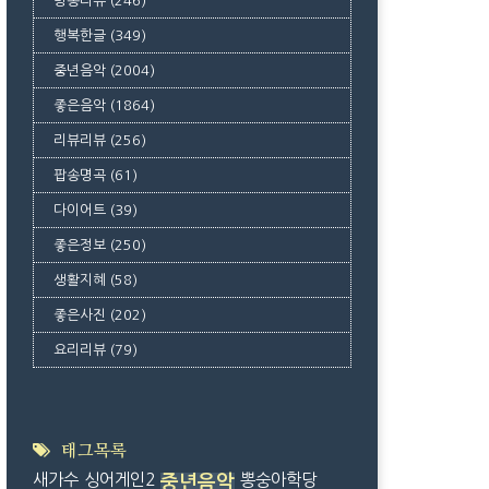
방송리뷰
(246)
행복한글
(349)
중년음악
(2004)
좋은음악
(1864)
리뷰리뷰
(256)
팝송명곡
(61)
다이어트
(39)
좋은정보
(250)
생활지혜
(58)
좋은사진
(202)
요리리뷰
(79)
태그목록
새가수
싱어게인2
뽕숭아학당
중년음악