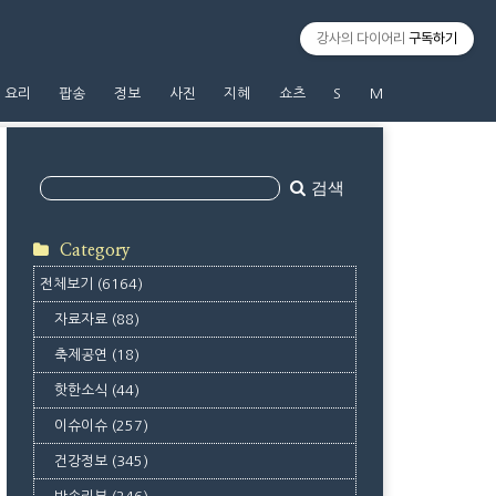
강사의 다이어리
구독하기
요리
팝송
정보
사진
지혜
쇼츠
S
M
검색
Category
전체보기
(6164)
자료자료
(88)
축제공연
(18)
핫한소식
(44)
이슈이슈
(257)
건강정보
(345)