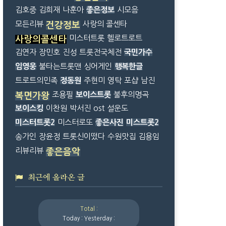
김호중
김희재
나훈아
좋은정보
시모음
모든리뷰
사랑의 콜센타
건강정보
미스터트롯
헬로트로트
사랑의콜센타
김연자
장민호
진성
트롯전국체전
국민가수
임영웅
불타는트롯맨
싱어게인
행복한글
트로트의민족
정동원
주현미
영탁
포샵
남진
조용필
보이스트롯
불후의명곡
복면가왕
보이스킹
이찬원
박서진
ost
설운도
미스터트롯2
미스터로또
좋은사진
미스트롯2
송가인
장윤정
트롯신이떴다
수원맛집
김용임
리뷰리뷰
좋은음악
최근에 올라온 글
Total :
Today :
Yesterday :