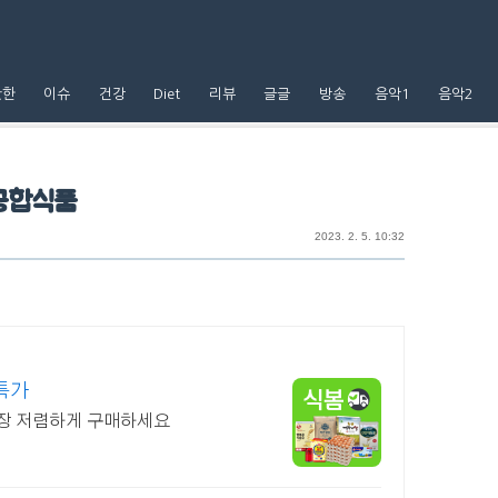
핫한
이슈
건강
Diet
리뷰
글글
방송
음악1
음악2
궁합식품
2023. 2. 5. 10:32
특가
가장 저렴하게 구매하세요