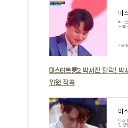
떠나는
노래듣
래! 
7505
미스터트롯2 박서진 탈락! 박
위원 작곡
미스터
진 평