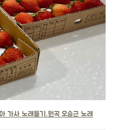
아 가사 노래듣기,원곡 오승근 노래